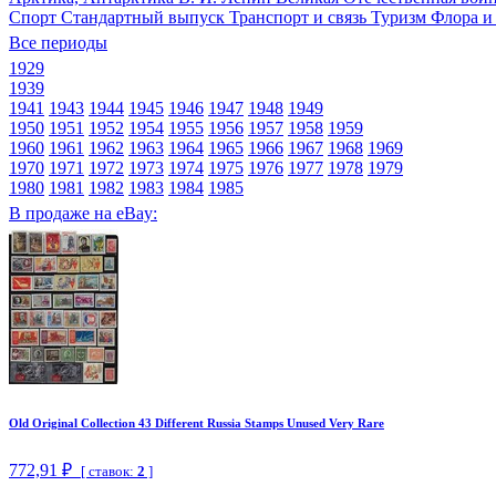
Спорт
Стандартный выпуск
Транспорт и связь
Туризм
Флора и
Все периоды
1929
1939
1941
1943
1944
1945
1946
1947
1948
1949
1950
1951
1952
1954
1955
1956
1957
1958
1959
1960
1961
1962
1963
1964
1965
1966
1967
1968
1969
1970
1971
1972
1973
1974
1975
1976
1977
1978
1979
1980
1981
1982
1983
1984
1985
В продаже на eBay:
Old Original Collection 43 Different Russia Stamps Unused Very Rare
772,91 ₽
[ ставок:
2
]