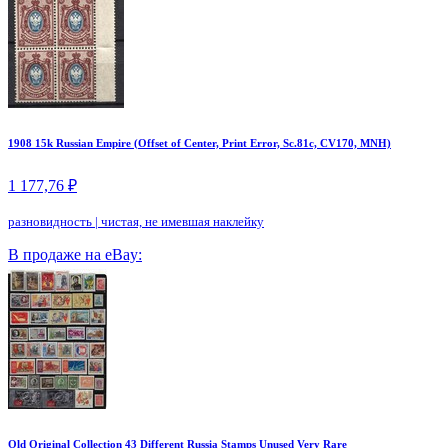
1908 15k Russian Empire (Offset of Center, Print Error, Sc.81c, CV170, MNH)
1 177,76 ₽
разновидность
|
чистая, не имевшая наклейку
В продаже на eBay:
Old Original Collection 43 Different Russia Stamps Unused Very Rare