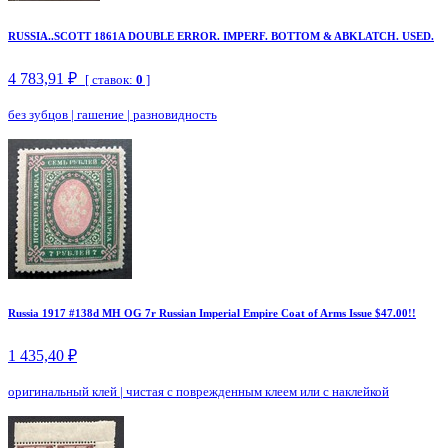
RUSSIA..SCOTT 1861A DOUBLE ERROR. IMPERF. BOTTOM & ABKLATCH. USED.
4 783,91 ₽
[ ставок:
0
]
без зубцов
|
гашение
|
разновидность
Russia 1917 #138d MH OG 7r Russian Imperial Empire Coat of Arms Issue $47.00!!
1 435,40 ₽
оригинальный клей
|
чистая с поврежденным клеем или с наклейкой