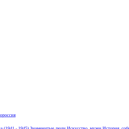
ороссия
а (1941 - 1945)
Знаменитые люди
Искусство, музеи
История, со