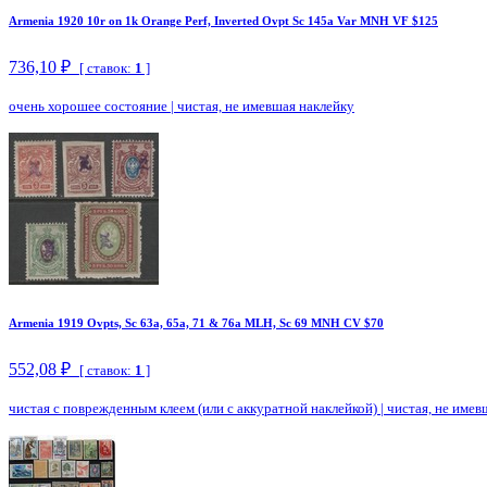
Armenia 1920 10r on 1k Orange Perf, Inverted Ovpt Sc 145a Var MNH VF $125
736,10 ₽
[ ставок:
1
]
очень хорошее состояние
|
чистая, не имевшая наклейку
Armenia 1919 Ovpts, Sc 63a, 65a, 71 & 76a MLH, Sc 69 MNH CV $70
552,08 ₽
[ ставок:
1
]
чистая с поврежденным клеем (или с аккуратной наклейкой)
|
чистая, не имев