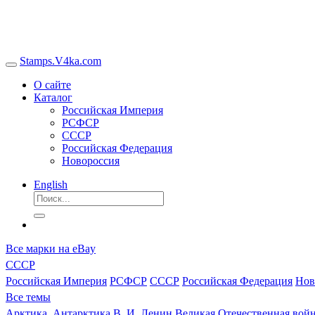
Stamps.V4ka.com
О сайте
Каталог
Российская Империя
РСФСР
СССР
Российская Федерация
Новороссия
English
Все марки на eBay
СССР
Российская Империя
РСФСР
СССР
Российская Федерация
Нов
Все темы
Арктика, Антарктика
В. И. Ленин
Великая Отечественная войн