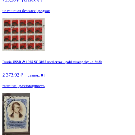
[ ставок:
0
]
не гашеная без клея
|
редкая
Russia USSR ☭ 1965 SC 3065 used error - gold missing sky . e1948b
2 373,92 ₽
[ ставок:
0
]
гашение
|
разновидность