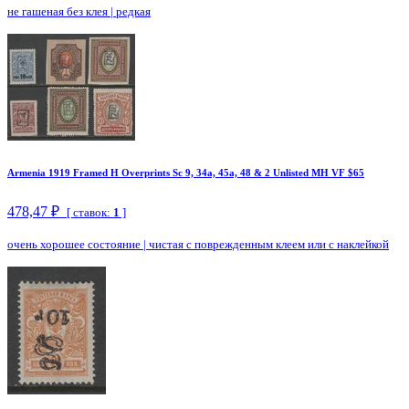
не гашеная без клея
|
редкая
Armenia 1919 Framed H Overprints Sc 9, 34a, 45a, 48 & 2 Unlisted MH VF $65
478,47 ₽
[ ставок:
1
]
очень хорошее состояние
|
чистая с поврежденным клеем или с наклейкой