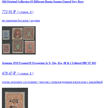
Old Original Collection 43 Different Russia Stamps Unused Very Rare
772,91 ₽
[ ставок:
2
]
не гашеная без клея
|
редкая
Armenia 1919 Framed H Overprints Sc 9, 34a, 45a, 48 & 2 Unlisted MH VF $65
478,47 ₽
[ ставок:
1
]
очень хорошее состояние
|
чистая с поврежденным клеем или с наклейкой