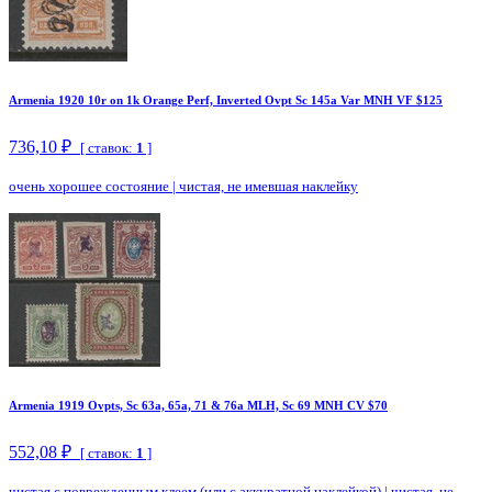
Armenia 1920 10r on 1k Orange Perf, Inverted Ovpt Sc 145a Var MNH VF $125
736,10 ₽
[ ставок:
1
]
очень хорошее состояние
|
чистая, не имевшая наклейку
Armenia 1919 Ovpts, Sc 63a, 65a, 71 & 76a MLH, Sc 69 MNH CV $70
552,08 ₽
[ ставок:
1
]
чистая с поврежденным клеем (или с аккуратной наклейкой)
|
чистая, не