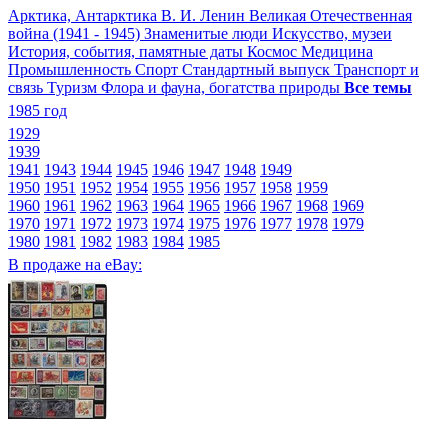
Арктика, Антарктика
В. И. Ленин
Великая Отечественная
война (1941 - 1945)
Знаменитые люди
Искусство, музеи
История, события, памятные даты
Космос
Медицина
Промышленность
Спорт
Стандартный выпуск
Транспорт и
связь
Туризм
Флора и фауна, богатства природы
Все темы
1985 год
1929
1939
1941
1943
1944
1945
1946
1947
1948
1949
1950
1951
1952
1954
1955
1956
1957
1958
1959
1960
1961
1962
1963
1964
1965
1966
1967
1968
1969
1970
1971
1972
1973
1974
1975
1976
1977
1978
1979
1980
1981
1982
1983
1984
1985
В продаже на eBay: