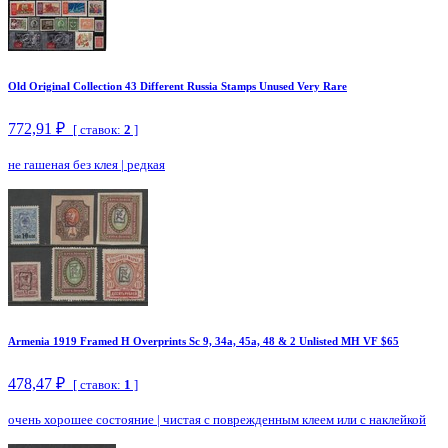
Old Original Collection 43 Different Russia Stamps Unused Very Rare
772,91 ₽
[ ставок:
2
]
не гашеная без клея
|
редкая
Armenia 1919 Framed H Overprints Sc 9, 34a, 45a, 48 & 2 Unlisted MH VF $65
478,47 ₽
[ ставок:
1
]
очень хорошее состояние
|
чистая с поврежденным клеем или с наклейкой