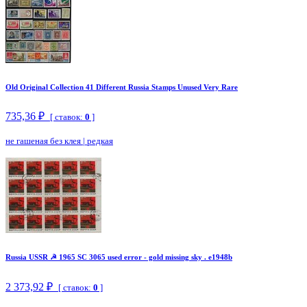
Old Original Collection 41 Different Russia Stamps Unused Very Rare
735,36 ₽
[ ставок:
0
]
не гашеная без клея
|
редкая
Russia USSR ☭ 1965 SC 3065 used error - gold missing sky . e1948b
2 373,92 ₽
[ ставок:
0
]