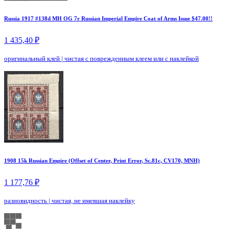
Russia 1917 #138d MH OG 7r Russian Imperial Empire Coat of Arms Issue $47.00!!
1 435,40 ₽
оригинальный клей
|
чистая с поврежденным клеем или с наклейкой
1908 15k Russian Empire (Offset of Center, Print Error, Sc.81c, CV170, MNH)
1 177,76 ₽
разновидность
|
чистая, не имевшая наклейку