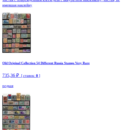
имевшая наклейку
Old Original Collection 54 Different Russia Stamps Very Rare
735,36 ₽
[ ставок:
0
]
редкая