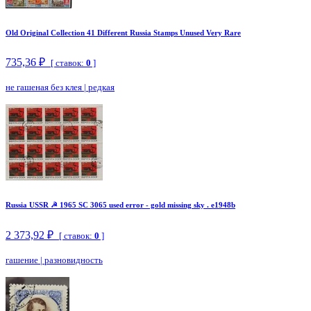
Old Original Collection 41 Different Russia Stamps Unused Very Rare
735,36 ₽
[ ставок:
0
]
не гашеная без клея
|
редкая
Russia USSR ☭ 1965 SC 3065 used error - gold missing sky . e1948b
2 373,92 ₽
[ ставок:
0
]
гашение
|
разновидность