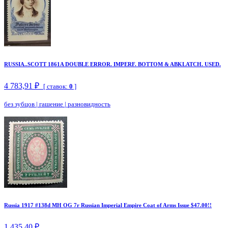
RUSSIA..SCOTT 1861A DOUBLE ERROR. IMPERF. BOTTOM & ABKLATCH. USED.
4 783,91 ₽
[ ставок:
0
]
без зубцов
|
гашение
|
разновидность
Russia 1917 #138d MH OG 7r Russian Imperial Empire Coat of Arms Issue $47.00!!
1 435,40 ₽