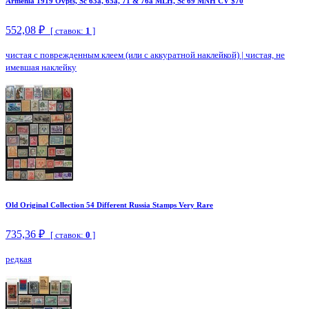
Armenia 1919 Ovpts, Sc 63a, 65a, 71 & 76a MLH, Sc 69 MNH CV $70
552,08 ₽
[ ставок:
1
]
чистая с поврежденным клеем (или с аккуратной наклейкой)
|
чистая, не
имевшая наклейку
Old Original Collection 54 Different Russia Stamps Very Rare
735,36 ₽
[ ставок:
0
]
редкая