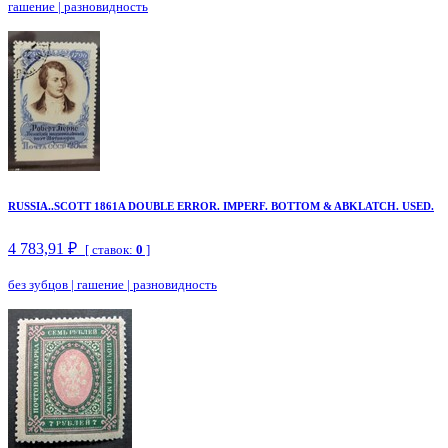
гашение
|
разновидность
RUSSIA..SCOTT 1861A DOUBLE ERROR. IMPERF. BOTTOM & ABKLATCH. USED.
4 783,91 ₽
[ ставок:
0
]
без зубцов
|
гашение
|
разновидность