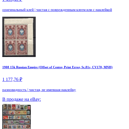
оригинальный клей
|
чистая с поврежденным клеем или с наклейкой
1908 15k Russian Empire (Offset of Center, Print Error, Sc.81c, CV170, MNH)
1 177,76 ₽
разновидность
|
чистая, не имевшая наклейку
В продаже на eBay: