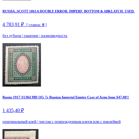
RUSSIA..SCOTT 1861A DOUBLE ERROR. IMPERF. BOTTOM & ABKLATCH. USED.
4 783,91 ₽
[ ставок:
0
]
без зубцов
|
гашение
|
разновидность
Russia 1917 #138d MH OG 7r Russian Imperial Empire Coat of Arms Issue $47.00!!
1 435,40 ₽
оригинальный клей
|
чистая с поврежденным клеем или с наклейкой