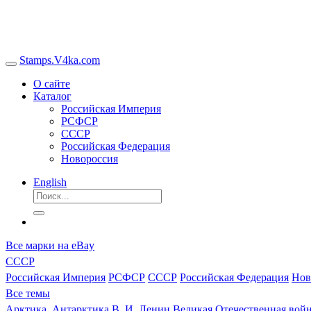
Stamps.V4ka.com
О сайте
Каталог
Российская Империя
РСФСР
СССР
Российская Федерация
Новороссия
English
Все марки на eBay
СССР
Российская Империя
РСФСР
СССР
Российская Федерация
Нов
Все темы
Арктика, Антарктика
В. И. Ленин
Великая Отечественная войн