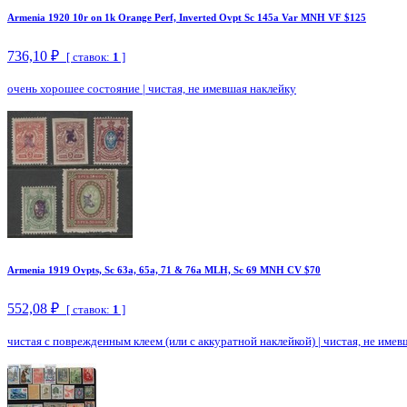
Armenia 1920 10r on 1k Orange Perf, Inverted Ovpt Sc 145a Var MNH VF $125
736,10 ₽
[ ставок:
1
]
очень хорошее состояние
|
чистая, не имевшая наклейку
Armenia 1919 Ovpts, Sc 63a, 65a, 71 & 76a MLH, Sc 69 MNH CV $70
552,08 ₽
[ ставок:
1
]
чистая с поврежденным клеем (или с аккуратной наклейкой)
|
чистая, не имев