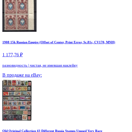
1908 15k Russian Empire (Offset of Center, Print Error, Sc.81c, CV170, MNH)
1 177,76 ₽
разновидность
|
чистая, не имевшая наклейку
В продаже на eBay:
Old Original Collection 43 Different Russia Stamps Unused Very Rare