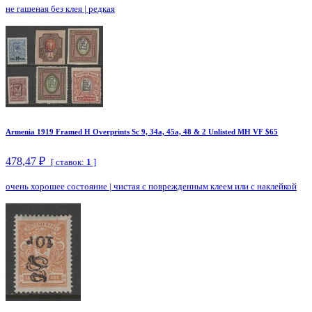
не гашеная без клея
|
редкая
Armenia 1919 Framed H Overprints Sc 9, 34a, 45a, 48 & 2 Unlisted MH VF $65
478,47 ₽
[ ставок:
1
]
очень хорошее состояние
|
чистая с поврежденным клеем или с наклейкой