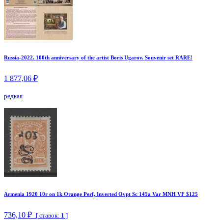
Russia-2022. 100th anniversary of the artist Boris Ugarov. Souvenir set RARE!
1 877,06 ₽
редкая
Armenia 1920 10r on 1k Orange Perf, Inverted Ovpt Sc 145a Var MNH VF $125
736,10 ₽
[ ставок:
1
]