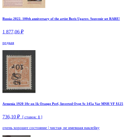
Russia-2022. 100th anniversary of the artist Boris Ugarov. Souvenir set RARE!
1 877,06 ₽
редкая
Armenia 1920 10r on 1k Orange Perf, Inverted Ovpt Sc 145a Var MNH VF $125
736,10 ₽
[ ставок:
1
]
очень хорошее состояние
|
чистая, не имевшая наклейку