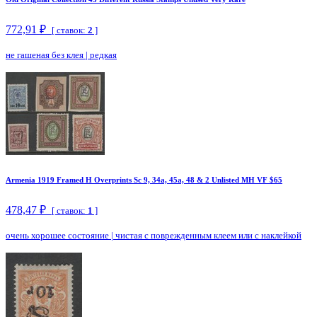
772,91 ₽
[ ставок:
2
]
не гашеная без клея
|
редкая
Armenia 1919 Framed H Overprints Sc 9, 34a, 45a, 48 & 2 Unlisted MH VF $65
478,47 ₽
[ ставок:
1
]
очень хорошее состояние
|
чистая с поврежденным клеем или с наклейкой