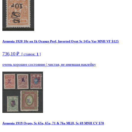
Armenia 1920 10r on 1k Orange Perf, Inverted Ovpt Sc 145a Var MNH VF $125
736,10 ₽
[ ставок:
1
]
очень хорошее состояние
|
чистая, не имевшая наклейку
Armenia 1919 Ovpts, Sc 63a, 65a, 71 & 76a MLH, Sc 69 MNH CV $70