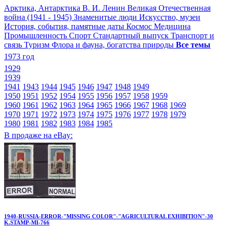
Арктика, Антарктика
В. И. Ленин
Великая Отечественная
война (1941 - 1945)
Знаменитые люди
Искусство, музеи
История, события, памятные даты
Космос
Медицина
Промышленность
Спорт
Стандартный выпуск
Транспорт и
связь
Туризм
Флора и фауна, богатства природы
Все темы
1973 год
1929
1939
1941
1943
1944
1945
1946
1947
1948
1949
1950
1951
1952
1954
1955
1956
1957
1958
1959
1960
1961
1962
1963
1964
1965
1966
1967
1968
1969
1970
1971
1972
1973
1974
1975
1976
1977
1978
1979
1980
1981
1982
1983
1984
1985
В продаже на eBay:
1940-RUSSIA-ERROR-"MISSING COLOR"-"AGRICULTURAL EXHIBITION"-30
K.STAMP-MI-766