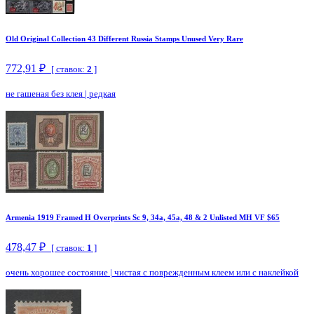
Old Original Collection 43 Different Russia Stamps Unused Very Rare
772,91 ₽
[ ставок:
2
]
не гашеная без клея
|
редкая
Armenia 1919 Framed H Overprints Sc 9, 34a, 45a, 48 & 2 Unlisted MH VF $65
478,47 ₽
[ ставок:
1
]
очень хорошее состояние
|
чистая с поврежденным клеем или с наклейкой