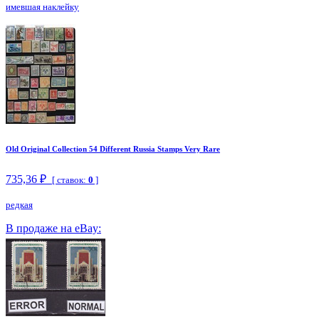
имевшая наклейку
Old Original Collection 54 Different Russia Stamps Very Rare
735,36 ₽
[ ставок:
0
]
редкая
В продаже на eBay: