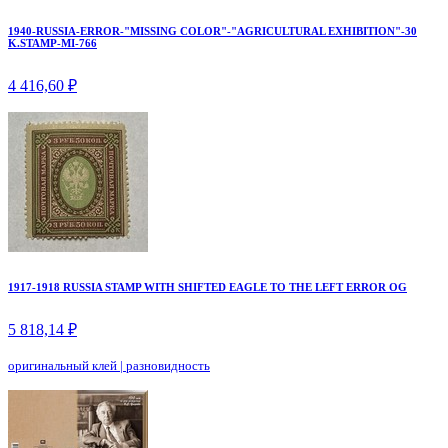
1940-RUSSIA-ERROR-"MISSING COLOR"-"AGRICULTURAL EXHIBITION"-30
K.STAMP-MI-766
4 416,60 ₽
1917-1918 RUSSIA STAMP WITH SHIFTED EAGLE TO THE LEFT ERROR OG
5 818,14 ₽
оригинальный клей
|
разновидность