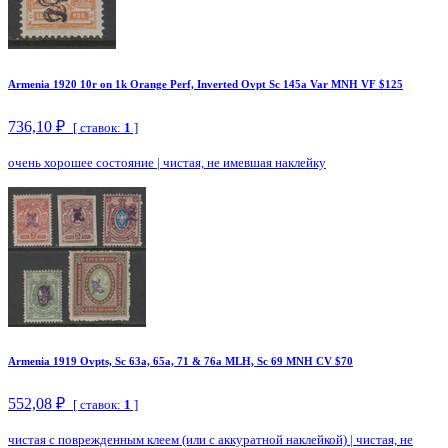
Armenia 1920 10r on 1k Orange Perf, Inverted Ovpt Sc 145a Var MNH VF $125
736,10 ₽
[ ставок:
1
]
очень хорошее состояние
|
чистая, не имевшая наклейку
Armenia 1919 Ovpts, Sc 63a, 65a, 71 & 76a MLH, Sc 69 MNH CV $70
552,08 ₽
[ ставок:
1
]
чистая с поврежденным клеем (или с аккуратной наклейкой)
|
чистая, не