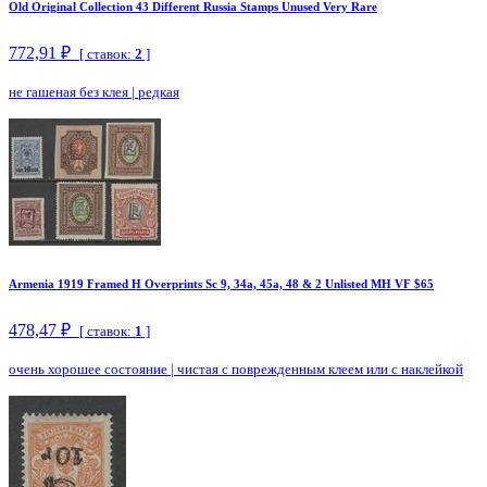
Old Original Collection 43 Different Russia Stamps Unused Very Rare
772,91 ₽
[ ставок:
2
]
не гашеная без клея
|
редкая
Armenia 1919 Framed H Overprints Sc 9, 34a, 45a, 48 & 2 Unlisted MH VF $65
478,47 ₽
[ ставок:
1
]
очень хорошее состояние
|
чистая с поврежденным клеем или с наклейкой