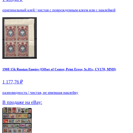
оригинальный клей
|
чистая с поврежденным клеем или с наклейкой
1908 15k Russian Empire (Offset of Center, Print Error, Sc.81c, CV170, MNH)
1 177,76 ₽
разновидность
|
чистая, не имевшая наклейку
В продаже на eBay: