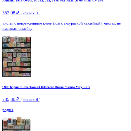
Armenia 1919 Ovpts, Sc 63a, 65a, 71 & 76a MLH, Sc 69 MNH CV $70
552,08 ₽
[ ставок:
1
]
чистая с поврежденным клеем (или с аккуратной наклейкой)
|
чистая, не
имевшая наклейку
Old Original Collection 54 Different Russia Stamps Very Rare
735,36 ₽
[ ставок:
0
]
редкая