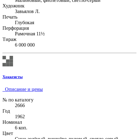
Малиновый, фиолетовый, светло-серый
Художник
Завьялов Л.
Печать
Глубокая
Перфорация
Рамочная 11½
Тираж
6 000 000
Хоккеисты
Описание и цены
№ по каталогу
2666
Год
1962
Номинал
6 коп.
Цвет
Сине-зелёный, вишнёво-лиловый, светло-серый