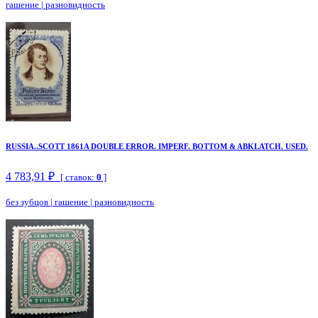
гашение
|
разновидность
RUSSIA..SCOTT 1861A DOUBLE ERROR. IMPERF. BOTTOM & ABKLATCH. USED.
4 783,91 ₽
[ ставок:
0
]
без зубцов
|
гашение
|
разновидность