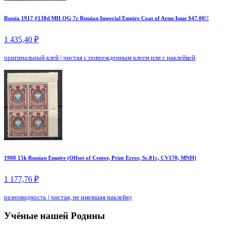
Russia 1917 #138d MH OG 7r Russian Imperial Empire Coat of Arms Issue $47.00!!
1 435,40 ₽
оригинальный клей
|
чистая с поврежденным клеем или с наклейкой
1908 15k Russian Empire (Offset of Center, Print Error, Sc.81c, CV170, MNH)
1 177,76 ₽
разновидность
|
чистая, не имевшая наклейку
Учёные нашей Родины