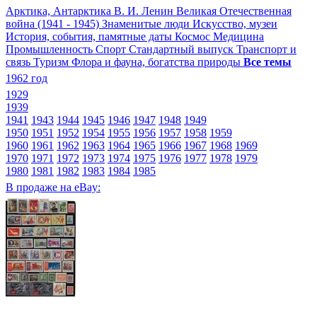
Арктика, Антарктика
В. И. Ленин
Великая Отечественная
война (1941 - 1945)
Знаменитые люди
Искусство, музеи
История, события, памятные даты
Космос
Медицина
Промышленность
Спорт
Стандартный выпуск
Транспорт и
связь
Туризм
Флора и фауна, богатства природы
Все темы
1962 год
1929
1939
1941
1943
1944
1945
1946
1947
1948
1949
1950
1951
1952
1954
1955
1956
1957
1958
1959
1960
1961
1962
1963
1964
1965
1966
1967
1968
1969
1970
1971
1972
1973
1974
1975
1976
1977
1978
1979
1980
1981
1982
1983
1984
1985
В продаже на eBay: