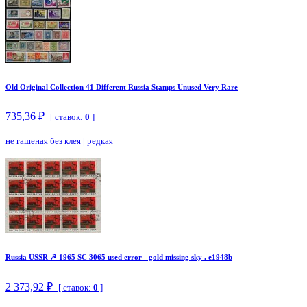
Old Original Collection 41 Different Russia Stamps Unused Very Rare
735,36 ₽
[ ставок:
0
]
не гашеная без клея
|
редкая
Russia USSR ☭ 1965 SC 3065 used error - gold missing sky . e1948b
2 373,92 ₽
[ ставок:
0
]