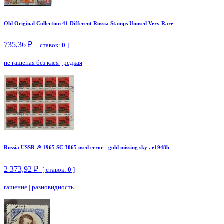
Old Original Collection 41 Different Russia Stamps Unused Very Rare
735,36 ₽
[ ставок:
0
]
не гашеная без клея
|
редкая
Russia USSR ☭ 1965 SC 3065 used error - gold missing sky . e1948b
2 373,92 ₽
[ ставок:
0
]
гашение
|
разновидность