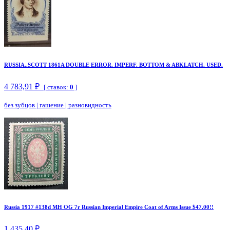
RUSSIA..SCOTT 1861A DOUBLE ERROR. IMPERF. BOTTOM & ABKLATCH. USED.
4 783,91 ₽
[ ставок:
0
]
без зубцов
|
гашение
|
разновидность
Russia 1917 #138d MH OG 7r Russian Imperial Empire Coat of Arms Issue $47.00!!
1 435,40 ₽