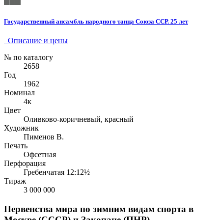
Государственный ансамбль народного танца Союза ССР. 25 лет
Описание и цены
№ по каталогу
2658
Год
1962
Номинал
4к
Цвет
Оливково-коричневый, красный
Художник
Пименов В.
Печать
Офсетная
Перфорация
Гребенчатая 12:12½
Тираж
3 000 000
Первенства мира по зимним видам спорта в
Москве (СССР) и Закопане (ПНР)