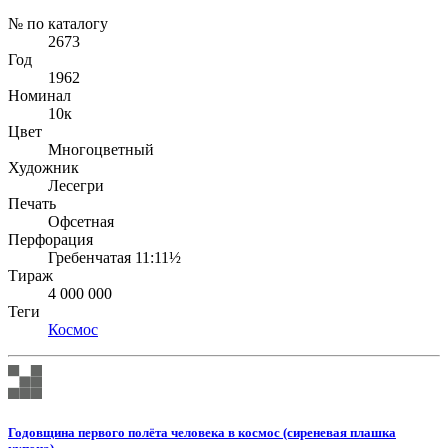
№ по каталогу
2673
Год
1962
Номинал
10к
Цвет
Многоцветный
Художник
Лесегри
Печать
Офсетная
Перфорация
Гребенчатая 11:11½
Тираж
4 000 000
Теги
Космос
Годовщина первого полёта человека в космос (сиреневая плашка