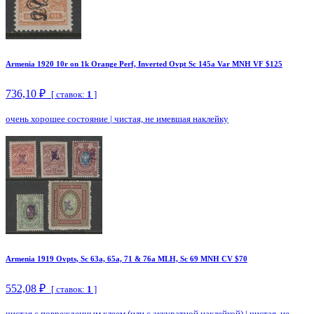
Armenia 1920 10r on 1k Orange Perf, Inverted Ovpt Sc 145a Var MNH VF $125
736,10 ₽
[ ставок:
1
]
очень хорошее состояние
|
чистая, не имевшая наклейку
Armenia 1919 Ovpts, Sc 63a, 65a, 71 & 76a MLH, Sc 69 MNH CV $70
552,08 ₽
[ ставок:
1
]
чистая с поврежденным клеем (или с аккуратной наклейкой)
|
чистая, не