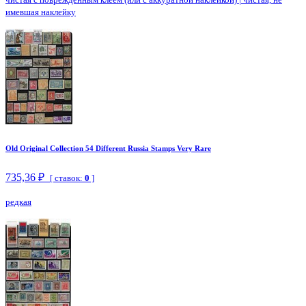
имевшая наклейку
Old Original Collection 54 Different Russia Stamps Very Rare
735,36 ₽
[ ставок:
0
]
редкая