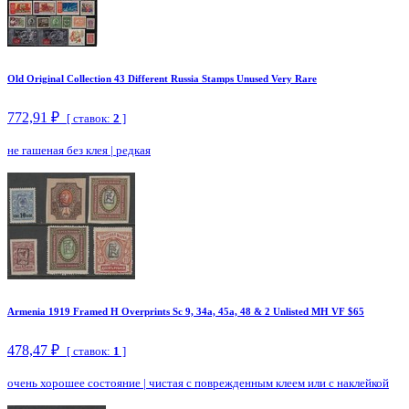
Old Original Collection 43 Different Russia Stamps Unused Very Rare
772,91 ₽
[ ставок:
2
]
не гашеная без клея
|
редкая
Armenia 1919 Framed H Overprints Sc 9, 34a, 45a, 48 & 2 Unlisted MH VF $65
478,47 ₽
[ ставок:
1
]
очень хорошее состояние
|
чистая с поврежденным клеем или с наклейкой