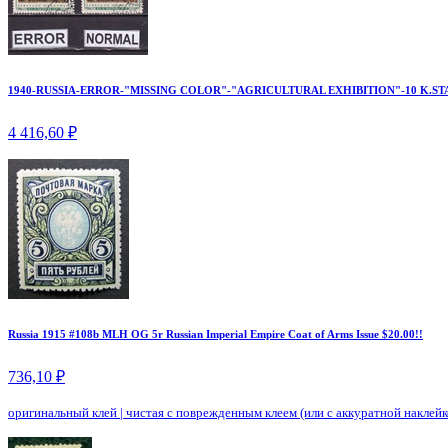
1940-RUSSIA-ERROR-"MISSING COLOR"-"AGRICULTURAL EXHIBITION"-10 K.ST
4 416,60 ₽
Russia 1915 #108b MLH OG 5r Russian Imperial Empire Coat of Arms Issue $20.00!!
736,10 ₽
оригинальный клей
|
чистая с поврежденным клеем (или с аккуратной наклейк