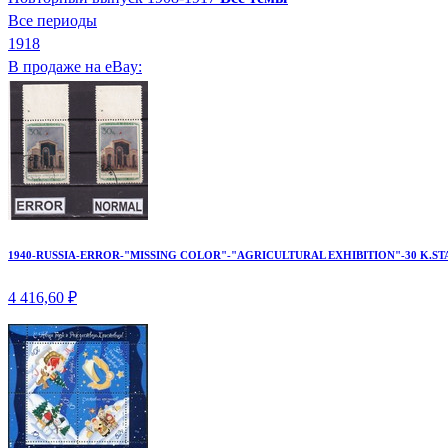
Все периоды
1918
В продаже на eBay:
1940-RUSSIA-ERROR-"MISSING COLOR"-"AGRICULTURAL EXHIBITION"-30 K.ST
4 416,60 ₽