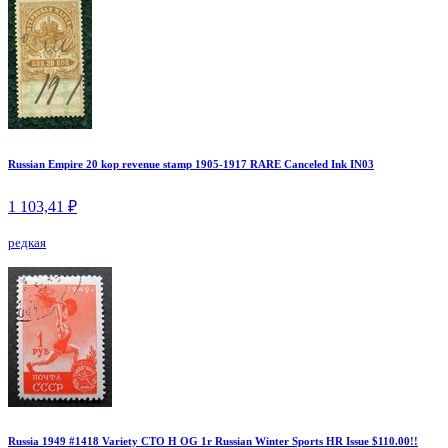
Russian Empire 20 kop revenue stamp 1905-1917 RARE Canceled Ink IN03
1 103,41 ₽
редкая
Russia 1949 #1418 Variety CTO H OG 1r Russian Winter Sports HR Issue $110.00!!