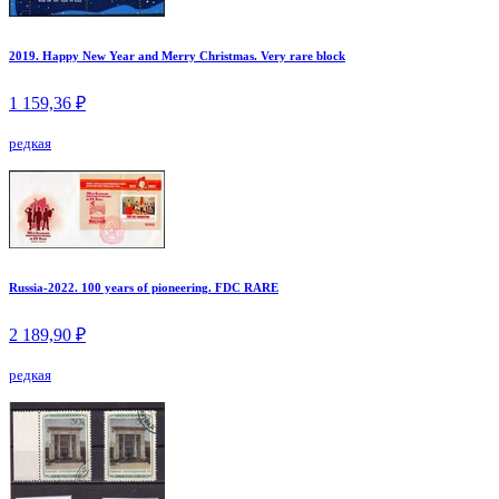
2019. Happy New Year and Merry Christmas. Very rare block
1 159,36 ₽
редкая
Russia-2022. 100 years of pioneering. FDC RARE
2 189,90 ₽
редкая