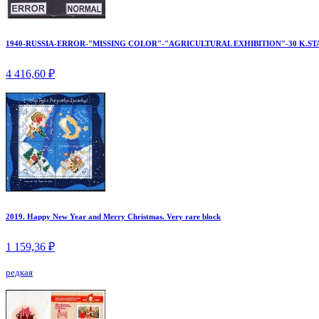
1940-RUSSIA-ERROR-"MISSING COLOR"-"AGRICULTURAL EXHIBITION"-30 K.ST
4 416,60 ₽
2019. Happy New Year and Merry Christmas. Very rare block
1 159,36 ₽
редкая