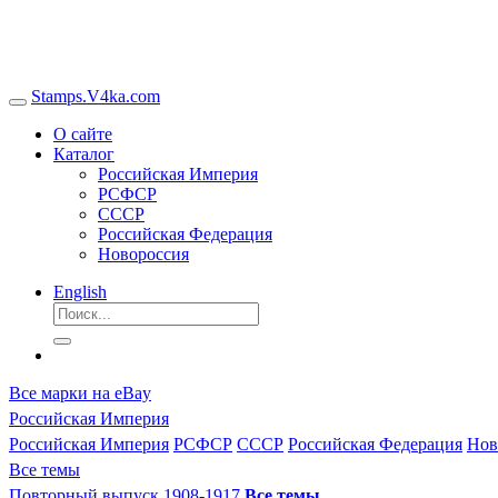
Stamps.V4ka.com
О сайте
Каталог
Российская Империя
РСФСР
СССР
Российская Федерация
Новороссия
English
Все марки на eBay
Российская Империя
Российская Империя
РСФСР
СССР
Российская Федерация
Нов
Все темы
Повторный выпуск 1908-1917
Все темы