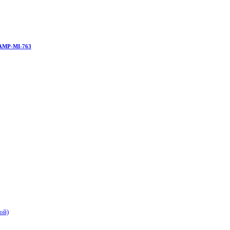
AMP-MI-763
ой)