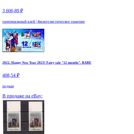
3 606,89 ₽
оригинальный клей
|
филателистическое гашение
2022. Happy New Year 2023! Fairy tale "12 months". RARE
408,54 ₽
редкая
В продаже на eBay: