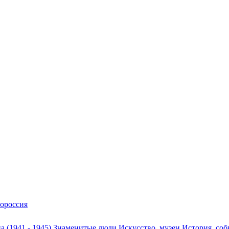
ороссия
а (1941 - 1945)
Знаменитые люди
Искусство, музеи
История, со