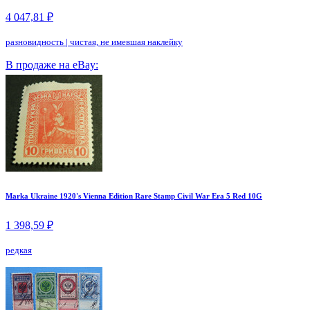
4 047,81 ₽
разновидность
|
чистая, не имевшая наклейку
В продаже на eBay:
Marka Ukraine 1920's Vienna Edition Rare Stamp Civil War Era 5 Red 10G
1 398,59 ₽
редкая