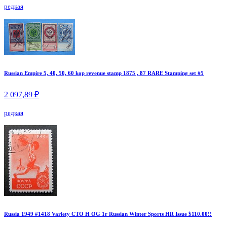
редкая
Russian Empire 5, 40, 50, 60 kop revenue stamp 1875 , 87 RARE Stamping set #5
2 097,89 ₽
редкая
Russia 1949 #1418 Variety CTO H OG 1r Russian Winter Sports HR Issue $110.00!!