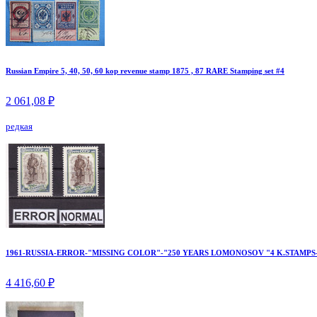
Russian Empire 5, 40, 50, 60 kop revenue stamp 1875 , 87 RARE Stamping set #4
2 061,08 ₽
редкая
1961-RUSSIA-ERROR-"MISSING COLOR"-"250 YEARS LOMONOSOV "4 K.STAMPS
4 416,60 ₽