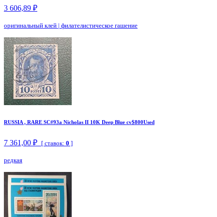
3 606,89 ₽
оригинальный клей
|
филателистическое гашение
RUSSIA , RARE SC#93a Nicholas II 10K Deep Blue cv$800Used
7 361,00 ₽
[ ставок:
0
]
редкая