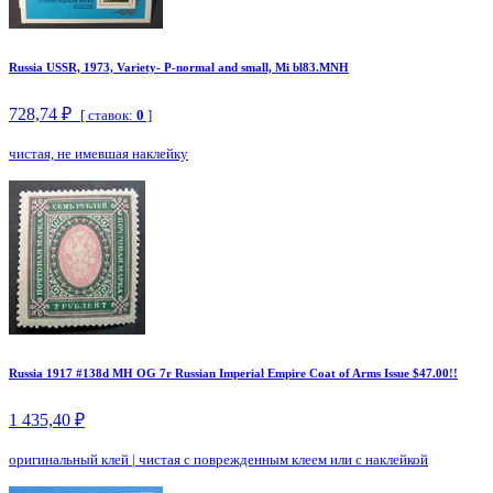
Russia USSR, 1973, Variety- P-normal and small, Mi bl83.MNH
728,74 ₽
[ ставок:
0
]
чистая, не имевшая наклейку
Russia 1917 #138d MH OG 7r Russian Imperial Empire Coat of Arms Issue $47.00!!
1 435,40 ₽
оригинальный клей
|
чистая с поврежденным клеем или с наклейкой