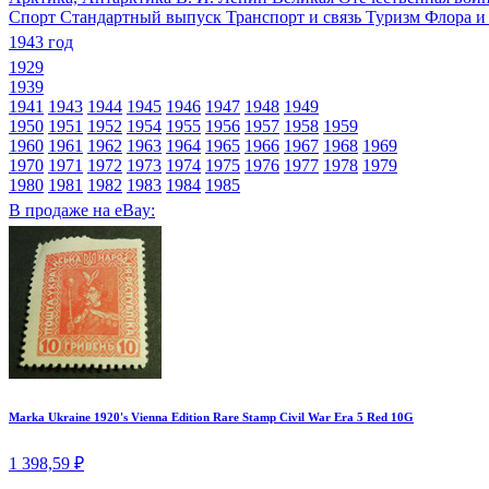
Спорт
Стандартный выпуск
Транспорт и связь
Туризм
Флора и
1943 год
1929
1939
1941
1943
1944
1945
1946
1947
1948
1949
1950
1951
1952
1954
1955
1956
1957
1958
1959
1960
1961
1962
1963
1964
1965
1966
1967
1968
1969
1970
1971
1972
1973
1974
1975
1976
1977
1978
1979
1980
1981
1982
1983
1984
1985
В продаже на eBay:
Marka Ukraine 1920's Vienna Edition Rare Stamp Civil War Era 5 Red 10G
1 398,59 ₽