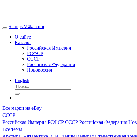
Stamps.V4ka.com
О сайте
Каталог
Российская Империя
РСФСР
СССР
Российская Федерация
Новороссия
English
Все марки на eBay
СССР
Российская Империя
РСФСР
СССР
Российская Федерация
Нов
Все темы
Арктика, Антарктика
В. И. Ленин
Великая Отечественная войн