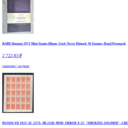
RARE Russian 1973 Mini Stamp Album, Used, Never Hinged, 30 Stamps, Hand Postmark
2 722,83 ₽
гашение
|
редкая
RUSSIA YR 1923, SC 237A, MI 211B, MNH, ERROR X 25, "SMOKING SOLDIER", CR