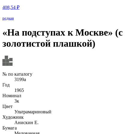
408,54 ₽
редкая
«На подступах к Москве» (с
золотистой плашкой)
№ по каталогу
3199а
Год
1965
Номинал
3к
Цвет
Ультрамариновый
Художник
Анискин Е.
Бумага
Мелованная