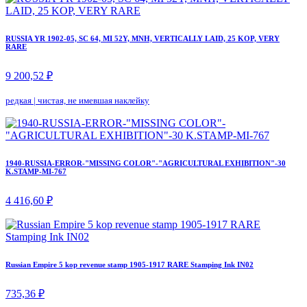
RUSSIA YR 1902-05, SC 64, MI 52Y, MNH, VERTICALLY LAID, 25 KOP, VERY
RARE
9 200,52 ₽
редкая
|
чистая, не имевшая наклейку
1940-RUSSIA-ERROR-"MISSING COLOR"-"AGRICULTURAL EXHIBITION"-30
K.STAMP-MI-767
4 416,60 ₽
Russian Empire 5 kop revenue stamp 1905-1917 RARE Stamping Ink IN02
735,36 ₽