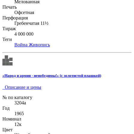
Мелованная
Печать
Офсетная
Перфорация
Гребенчатая 11½
Тираж
4 000 000
Теги
Война
Живопись
«Народ и армия - непобедимы!» (с золотистой плашкой)
Описание и цены
№ по каталогу
3204а
Год
1965
Номинал
12к
Цвет