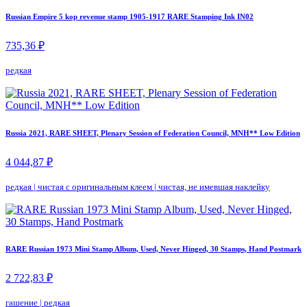
Russian Empire 5 kop revenue stamp 1905-1917 RARE Stamping Ink IN02
735,36 ₽
редкая
Russia 2021, RARE SHEET, Plenary Session of Federation Council, MNH** Low Edition
4 044,87 ₽
редкая
|
чистая с оригинальным клеем
|
чистая, не имевшая наклейку
RARE Russian 1973 Mini Stamp Album, Used, Never Hinged, 30 Stamps, Hand Postmark
2 722,83 ₽
гашение
|
редкая