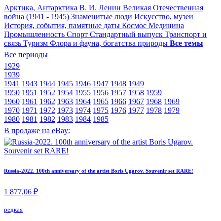
Арктика, Антарктика
В. И. Ленин
Великая Отечественная
война (1941 - 1945)
Знаменитые люди
Искусство, музеи
История, события, памятные даты
Космос
Медицина
Промышленность
Спорт
Стандартный выпуск
Транспорт и
связь
Туризм
Флора и фауна, богатства природы
Все темы
Все периоды
1929
1939
1941
1943
1944
1945
1946
1947
1948
1949
1950
1951
1952
1954
1955
1956
1957
1958
1959
1960
1961
1962
1963
1964
1965
1966
1967
1968
1969
1970
1971
1972
1973
1974
1975
1976
1977
1978
1979
1980
1981
1982
1983
1984
1985
В продаже на eBay:
Russia-2022. 100th anniversary of the artist Boris Ugarov. Souvenir set RARE!
1 877,06 ₽
редкая