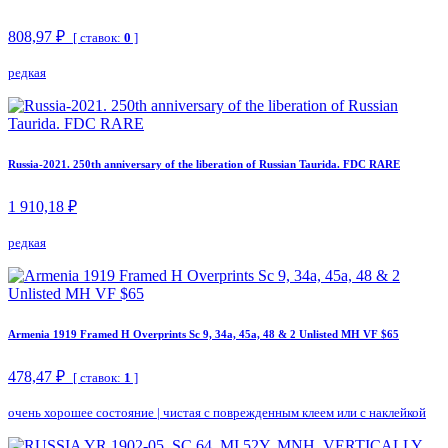
808,97 ₽
[ ставок:
0
]
редкая
Russia-2021. 250th anniversary of the liberation of Russian Taurida. FDC RARE
1 910,18 ₽
редкая
Armenia 1919 Framed H Overprints Sc 9, 34a, 45a, 48 & 2 Unlisted MH VF $65
478,47 ₽
[ ставок:
1
]
очень хорошее состояние
|
чистая с поврежденным клеем или с наклейкой