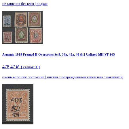
не гашеная без клея
|
редкая
Armenia 1919 Framed H Overprints Sc 9, 34a, 45a, 48 & 2 Unlisted MH VF $65
478,47 ₽
[ ставок:
1
]
очень хорошее состояние
|
чистая с поврежденным клеем или с наклейкой