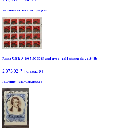
[ ставок:
0
]
не гашеная без клея
|
редкая
Russia USSR ☭ 1965 SC 3065 used error - gold missing sky . e1948b
2 373,92 ₽
[ ставок:
0
]
гашение
|
разновидность