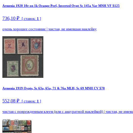
Armenia 1920 10r on 1k Orange Perf, Inverted Ovpt Sc 145a Var MNH VF $125
736,10 ₽
[ ставок:
1
]
очень хорошее состояние
|
чистая, не имевшая наклейку
Armenia 1919 Ovpts, Sc 63a, 65a, 71 & 76a MLH, Sc 69 MNH CV $70
552,08 ₽
[ ставок:
1
]
чистая с поврежденным клеем (или с аккуратной наклейкой)
|
чистая, не имев