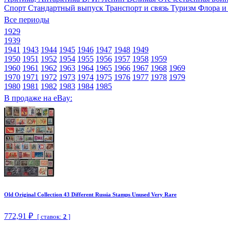
Спорт
Стандартный выпуск
Транспорт и связь
Туризм
Флора и
Все периоды
1929
1939
1941
1943
1944
1945
1946
1947
1948
1949
1950
1951
1952
1954
1955
1956
1957
1958
1959
1960
1961
1962
1963
1964
1965
1966
1967
1968
1969
1970
1971
1972
1973
1974
1975
1976
1977
1978
1979
1980
1981
1982
1983
1984
1985
В продаже на eBay:
Old Original Collection 43 Different Russia Stamps Unused Very Rare
772,91 ₽
[ ставок:
2
]