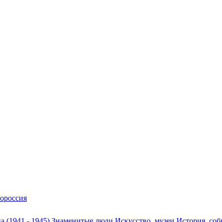
ороссия
а (1941 - 1945)
Знаменитые люди
Искусство, музеи
История, со