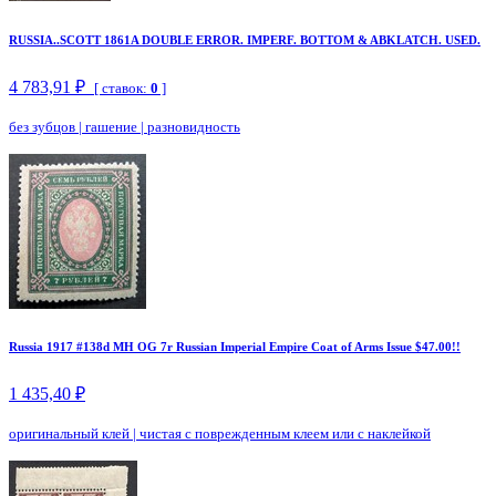
RUSSIA..SCOTT 1861A DOUBLE ERROR. IMPERF. BOTTOM & ABKLATCH. USED.
4 783,91 ₽
[ ставок:
0
]
без зубцов
|
гашение
|
разновидность
Russia 1917 #138d MH OG 7r Russian Imperial Empire Coat of Arms Issue $47.00!!
1 435,40 ₽
оригинальный клей
|
чистая с поврежденным клеем или с наклейкой