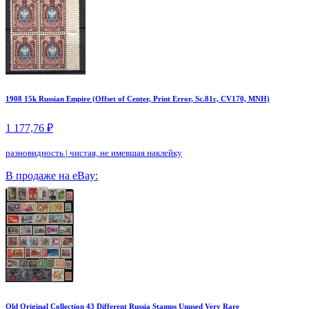
1908 15k Russian Empire (Offset of Center, Print Error, Sc.81c, CV170, MNH)
1 177,76 ₽
разновидность
|
чистая, не имевшая наклейку
В продаже на eBay:
Old Original Collection 43 Different Russia Stamps Unused Very Rare