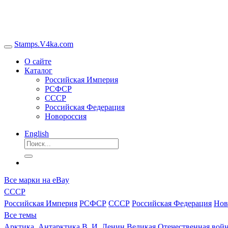
Stamps.V4ka.com
О сайте
Каталог
Российская Империя
РСФСР
СССР
Российская Федерация
Новороссия
English
Все марки на eBay
СССР
Российская Империя
РСФСР
СССР
Российская Федерация
Нов
Все темы
Арктика, Антарктика
В. И. Ленин
Великая Отечественная войн