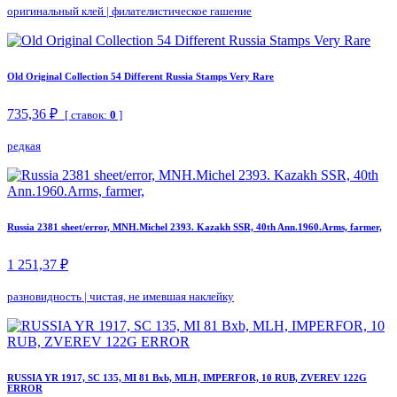
оригинальный клей
|
филателистическое гашение
Old Original Collection 54 Different Russia Stamps Very Rare
735,36 ₽
[ ставок:
0
]
редкая
Russia 2381 sheet/error, MNH.Michel 2393. Kazakh SSR, 40th Ann.1960.Arms, farmer,
1 251,37 ₽
разновидность
|
чистая, не имевшая наклейку
RUSSIA YR 1917, SC 135, MI 81 Bxb, MLH, IMPERFOR, 10 RUB, ZVEREV 122G
ERROR