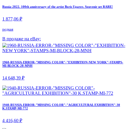
Russia-2022. 100th anniversary of the artist Boris Ugarov. Souvenir set RARE!
1 877,06 ₽
редкая
В продаже на eBay:
1960-RUSSIA-ERROR-"MISSING COLOR"-"EXHIBITION-NEW YORK"-STAMPS-
MI-BLOCK-28-MNH
14 648,39 ₽
1940-RUSSIA-ERROR-"MISSING COLOR"-"AGRICULTURAL EXHIBITION"-30
K.STAMP-MI-772
4 416,60 ₽