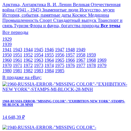
Арктика, Антарктика
В. И. Ленин
Великая Отечественная
война (1941 - 1945)
Знаменитые люди
Искусство, музеи
История, события, памятные даты
Космос
Медицина
Промышленность
Спорт
Стандартный выпуск
Транспорт и
связь
Туризм
Флора и фауна, богатства природы
Все темы
Все периоды
1929
1939
1941
1943
1944
1945
1946
1947
1948
1949
1950
1951
1952
1954
1955
1956
1957
1958
1959
1960
1961
1962
1963
1964
1965
1966
1967
1968
1969
1970
1971
1972
1973
1974
1975
1976
1977
1978
1979
1980
1981
1982
1983
1984
1985
В продаже на eBay:
1960-RUSSIA-ERROR-"MISSING COLOR"-"EXHIBITION-NEW YORK"-STAMPS-
MI-BLOCK-28-MNH
14 648,39 ₽