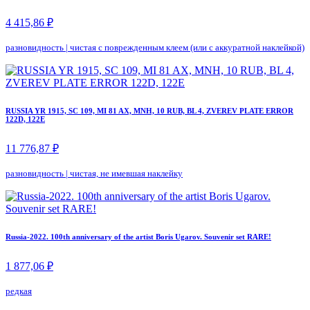
4 415,86 ₽
разновидность
|
чистая с поврежденным клеем (или с аккуратной наклейкой)
RUSSIA YR 1915, SC 109, MI 81 AX, MNH, 10 RUB, BL 4, ZVEREV PLATE ERROR
122D, 122E
11 776,87 ₽
разновидность
|
чистая, не имевшая наклейку
Russia-2022. 100th anniversary of the artist Boris Ugarov. Souvenir set RARE!
1 877,06 ₽
редкая