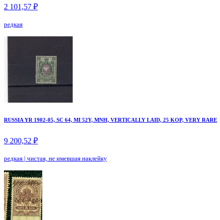
2 101,57 ₽
редкая
RUSSIA YR 1902-05, SC 64, MI 52Y, MNH, VERTICALLY LAID, 25 KOP, VERY RARE
9 200,52 ₽
редкая
|
чистая, не имевшая наклейку