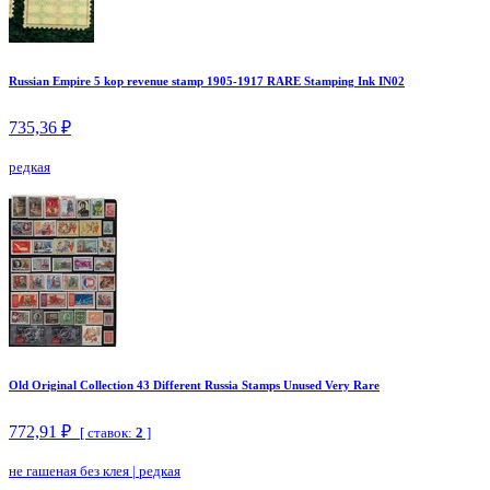
Russian Empire 5 kop revenue stamp 1905-1917 RARE Stamping Ink IN02
735,36 ₽
редкая
Old Original Collection 43 Different Russia Stamps Unused Very Rare
772,91 ₽
[ ставок:
2
]
не гашеная без клея
|
редкая