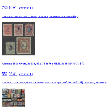
736,10 ₽
[ ставок:
1
]
очень хорошее состояние
|
чистая, не имевшая наклейку
Armenia 1919 Ovpts, Sc 63a, 65a, 71 & 76a MLH, Sc 69 MNH CV $70
552,08 ₽
[ ставок:
1
]
чистая с поврежденным клеем (или с аккуратной наклейкой)
|
чистая, не имев