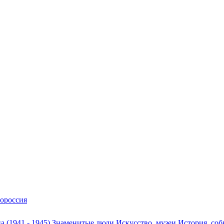
ороссия
а (1941 - 1945)
Знаменитые люди
Искусство, музеи
История, со