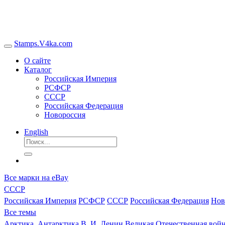
Stamps.V4ka.com
О сайте
Каталог
Российская Империя
РСФСР
СССР
Российская Федерация
Новороссия
English
Все марки на eBay
СССР
Российская Империя
РСФСР
СССР
Российская Федерация
Нов
Все темы
Арктика, Антарктика
В. И. Ленин
Великая Отечественная войн