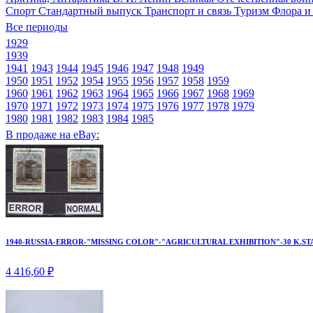
Спорт
Стандартный выпуск
Транспорт и связь
Туризм
Флора и
Все периоды
1929
1939
1941
1943
1944
1945
1946
1947
1948
1949
1950
1951
1952
1954
1955
1956
1957
1958
1959
1960
1961
1962
1963
1964
1965
1966
1967
1968
1969
1970
1971
1972
1973
1974
1975
1976
1977
1978
1979
1980
1981
1982
1983
1984
1985
В продаже на eBay:
1940-RUSSIA-ERROR-"MISSING COLOR"-"AGRICULTURAL EXHIBITION"-30 K.ST
4 416,60 ₽