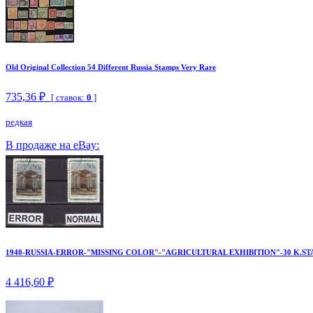
Old Original Collection 54 Different Russia Stamps Very Rare
735,36 ₽
[ ставок:
0
]
редкая
В продаже на eBay:
1940-RUSSIA-ERROR-"MISSING COLOR"-"AGRICULTURAL EXHIBITION"-30 K.ST
4 416,60 ₽