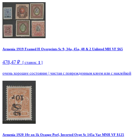
Armenia 1919 Framed H Overprints Sc 9, 34a, 45a, 48 & 2 Unlisted MH VF $65
478,47 ₽
[ ставок:
1
]
очень хорошее состояние
|
чистая с поврежденным клеем или с наклейкой
Armenia 1920 10r on 1k Orange Perf, Inverted Ovpt Sc 145a Var MNH VF $125