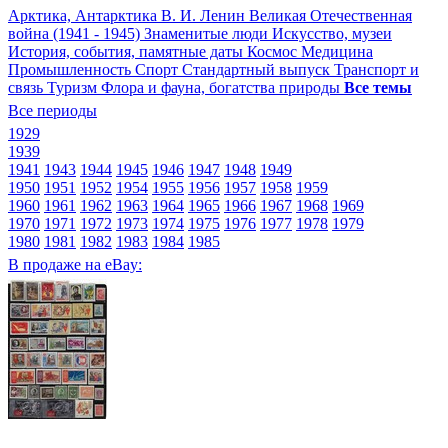
Арктика, Антарктика
В. И. Ленин
Великая Отечественная
война (1941 - 1945)
Знаменитые люди
Искусство, музеи
История, события, памятные даты
Космос
Медицина
Промышленность
Спорт
Стандартный выпуск
Транспорт и
связь
Туризм
Флора и фауна, богатства природы
Все темы
Все периоды
1929
1939
1941
1943
1944
1945
1946
1947
1948
1949
1950
1951
1952
1954
1955
1956
1957
1958
1959
1960
1961
1962
1963
1964
1965
1966
1967
1968
1969
1970
1971
1972
1973
1974
1975
1976
1977
1978
1979
1980
1981
1982
1983
1984
1985
В продаже на eBay: