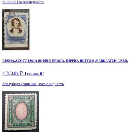
гашение
|
разновидность
RUSSIA..SCOTT 1861A DOUBLE ERROR. IMPERF. BOTTOM & ABKLATCH. USED.
4 783,91 ₽
[ ставок:
0
]
без зубцов
|
гашение
|
разновидность