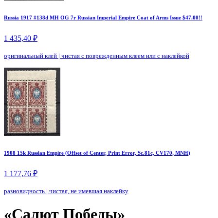
Russia 1917 #138d MH OG 7r Russian Imperial Empire Coat of Arms Issue $47.00!!
1 435,40 ₽
оригинальный клей
|
чистая с поврежденным клеем или с наклейкой
1908 15k Russian Empire (Offset of Center, Print Error, Sc.81c, CV170, MNH)
1 177,76 ₽
разновидность
|
чистая, не имевшая наклейку
«Салют Победы»