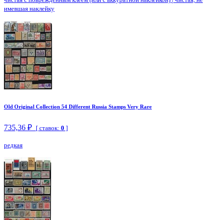
имевшая наклейку
Old Original Collection 54 Different Russia Stamps Very Rare
735,36 ₽
[ ставок:
0
]
редкая