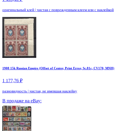
оригинальный клей
|
чистая с поврежденным клеем или с наклейкой
1908 15k Russian Empire (Offset of Center, Print Error, Sc.81c, CV170, MNH)
1 177,76 ₽
разновидность
|
чистая, не имевшая наклейку
В продаже на eBay: