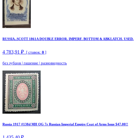
RUSSIA..SCOTT 1861A DOUBLE ERROR. IMPERF. BOTTOM & ABKLATCH. USED.
4 783,91 ₽
[ ставок:
0
]
без зубцов
|
гашение
|
разновидность
Russia 1917 #138d MH OG 7r Russian Imperial Empire Coat of Arms Issue $47.00!!
1 435,40 ₽