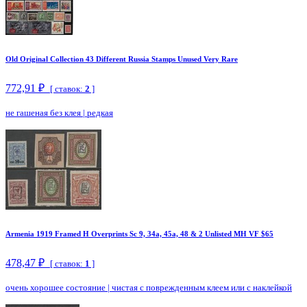
Old Original Collection 43 Different Russia Stamps Unused Very Rare
772,91 ₽
[ ставок:
2
]
не гашеная без клея
|
редкая
Armenia 1919 Framed H Overprints Sc 9, 34a, 45a, 48 & 2 Unlisted MH VF $65
478,47 ₽
[ ставок:
1
]
очень хорошее состояние
|
чистая с поврежденным клеем или с наклейкой