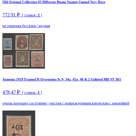
Old Original Collection 43 Different Russia Stamps Unused Very Rare
772,91 ₽
[ ставок:
2
]
не гашеная без клея
|
редкая
Armenia 1919 Framed H Overprints Sc 9, 34a, 45a, 48 & 2 Unlisted MH VF $65
478,47 ₽
[ ставок:
1
]
очень хорошее состояние
|
чистая с поврежденным клеем или с наклейкой