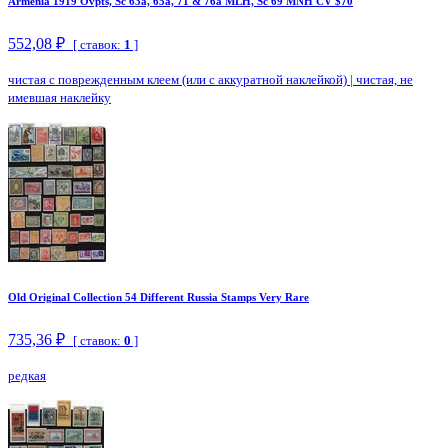
Armenia 1919 Ovpts, Sc 63a, 65a, 71 & 76a MLH, Sc 69 MNH CV $70
552,08 ₽
[ ставок:
1
]
чистая с поврежденным клеем (или с аккуратной наклейкой)
|
чистая, не
имевшая наклейку
Old Original Collection 54 Different Russia Stamps Very Rare
735,36 ₽
[ ставок:
0
]
редкая