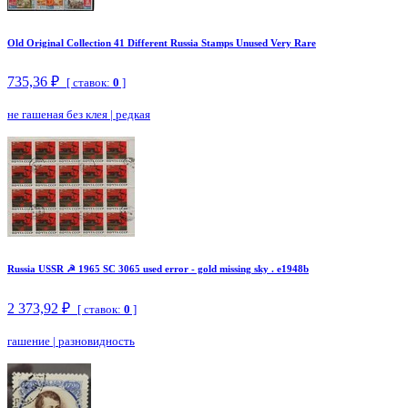
Old Original Collection 41 Different Russia Stamps Unused Very Rare
735,36 ₽
[ ставок:
0
]
не гашеная без клея
|
редкая
Russia USSR ☭ 1965 SC 3065 used error - gold missing sky . e1948b
2 373,92 ₽
[ ставок:
0
]
гашение
|
разновидность