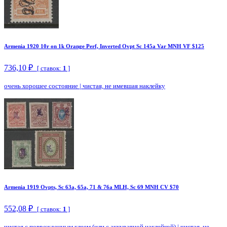
Armenia 1920 10r on 1k Orange Perf, Inverted Ovpt Sc 145a Var MNH VF $125
736,10 ₽
[ ставок:
1
]
очень хорошее состояние
|
чистая, не имевшая наклейку
Armenia 1919 Ovpts, Sc 63a, 65a, 71 & 76a MLH, Sc 69 MNH CV $70
552,08 ₽
[ ставок:
1
]
чистая с поврежденным клеем (или с аккуратной наклейкой)
|
чистая, не