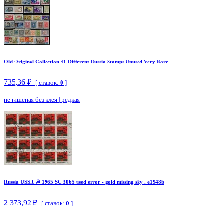
Old Original Collection 41 Different Russia Stamps Unused Very Rare
735,36 ₽
[ ставок:
0
]
не гашеная без клея
|
редкая
Russia USSR ☭ 1965 SC 3065 used error - gold missing sky . e1948b
2 373,92 ₽
[ ставок:
0
]