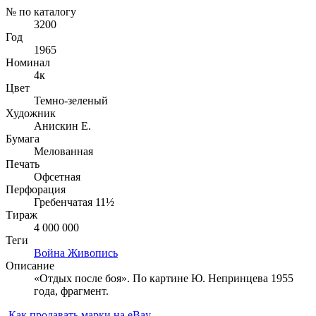
№ по каталогу
3200
Год
1965
Номинал
4к
Цвет
Темно-зеленый
Художник
Анискин Е.
Бумага
Мелованная
Печать
Офсетная
Перфорация
Гребенчатая 11½
Тираж
4 000 000
Теги
Война
Живопись
Описание
«Отдых после боя». По картине Ю. Непринцева 1955
года, фрагмент.
Как продавать марки на eBay