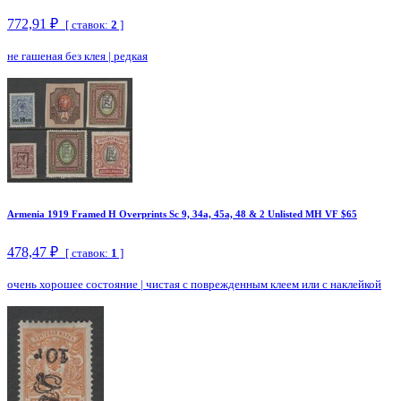
772,91 ₽
[ ставок:
2
]
не гашеная без клея
|
редкая
Armenia 1919 Framed H Overprints Sc 9, 34a, 45a, 48 & 2 Unlisted MH VF $65
478,47 ₽
[ ставок:
1
]
очень хорошее состояние
|
чистая с поврежденным клеем или с наклейкой