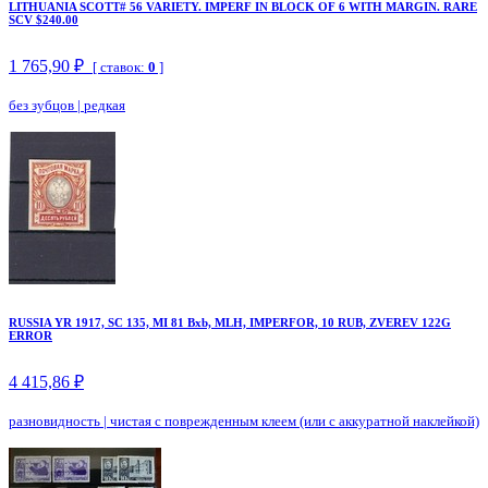
LITHUANIA SCOTT# 56 VARIETY. IMPERF IN BLOCK OF 6 WITH MARGIN. RARE
SCV $240.00
1 765,90 ₽
[ ставок:
0
]
без зубцов
|
редкая
RUSSIA YR 1917, SC 135, MI 81 Bxb, MLH, IMPERFOR, 10 RUB, ZVEREV 122G
ERROR
4 415,86 ₽
разновидность
|
чистая с поврежденным клеем (или с аккуратной наклейкой)