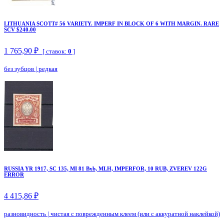
LITHUANIA SCOTT# 56 VARIETY. IMPERF IN BLOCK OF 6 WITH MARGIN. RARE
SCV $240.00
1 765,90 ₽
[ ставок:
0
]
без зубцов
|
редкая
RUSSIA YR 1917, SC 135, MI 81 Bxb, MLH, IMPERFOR, 10 RUB, ZVEREV 122G
ERROR
4 415,86 ₽
разновидность
|
чистая с поврежденным клеем (или с аккуратной наклейкой)