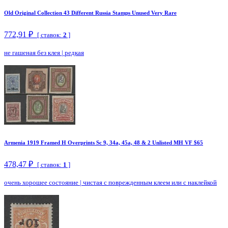
Old Original Collection 43 Different Russia Stamps Unused Very Rare
772,91 ₽
[ ставок:
2
]
не гашеная без клея
|
редкая
Armenia 1919 Framed H Overprints Sc 9, 34a, 45a, 48 & 2 Unlisted MH VF $65
478,47 ₽
[ ставок:
1
]
очень хорошее состояние
|
чистая с поврежденным клеем или с наклейкой