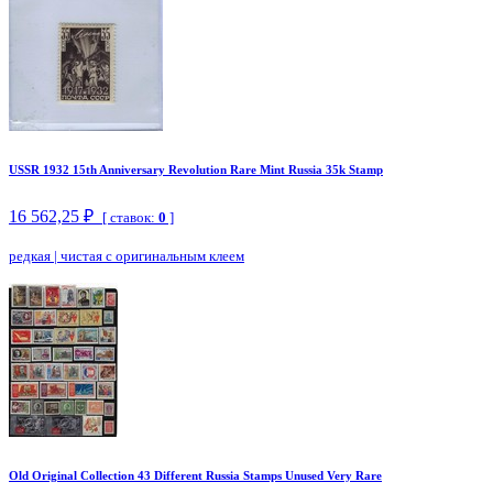
USSR 1932 15th Anniversary Revolution Rare Mint Russia 35k Stamp
16 562,25 ₽
[ ставок:
0
]
редкая
|
чистая с оригинальным клеем
Old Original Collection 43 Different Russia Stamps Unused Very Rare