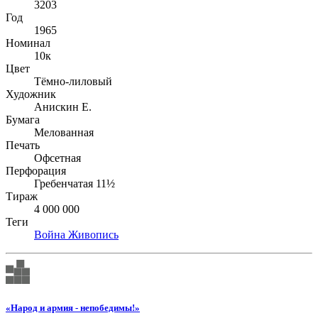
3203
Год
1965
Номинал
10к
Цвет
Тёмно-лиловый
Художник
Анискин Е.
Бумага
Мелованная
Печать
Офсетная
Перфорация
Гребенчатая 11½
Тираж
4 000 000
Теги
Война
Живопись
«Народ и армия - непобедимы!»