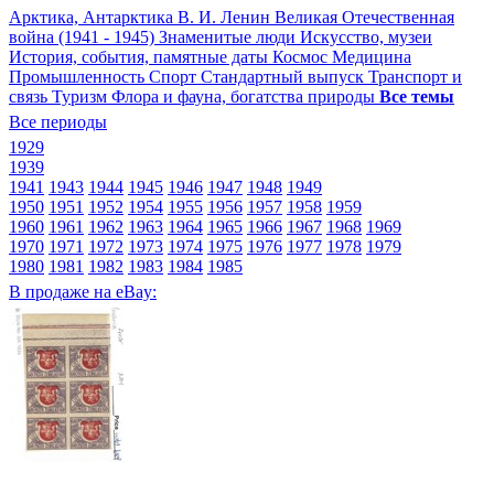
Арктика, Антарктика
В. И. Ленин
Великая Отечественная
война (1941 - 1945)
Знаменитые люди
Искусство, музеи
История, события, памятные даты
Космос
Медицина
Промышленность
Спорт
Стандартный выпуск
Транспорт и
связь
Туризм
Флора и фауна, богатства природы
Все темы
Все периоды
1929
1939
1941
1943
1944
1945
1946
1947
1948
1949
1950
1951
1952
1954
1955
1956
1957
1958
1959
1960
1961
1962
1963
1964
1965
1966
1967
1968
1969
1970
1971
1972
1973
1974
1975
1976
1977
1978
1979
1980
1981
1982
1983
1984
1985
В продаже на eBay: