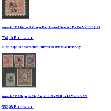
Armenia 1920 10r on 1k Orange Perf, Inverted Ovpt Sc 145a Var MNH VF $125
736,10 ₽
[ ставок:
1
]
очень хорошее состояние
|
чистая, не имевшая наклейку
Armenia 1919 Ovpts, Sc 63a, 65a, 71 & 76a MLH, Sc 69 MNH CV $70
552,08 ₽
[ ставок:
1
]