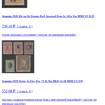
Armenia 1920 10r on 1k Orange Perf, Inverted Ovpt Sc 145a Var MNH VF $125
736,10 ₽
[ ставок:
1
]
очень хорошее состояние
|
чистая, не имевшая наклейку
Armenia 1919 Ovpts, Sc 63a, 65a, 71 & 76a MLH, Sc 69 MNH CV $70
552,08 ₽
[ ставок:
1
]
чистая с поврежденным клеем (или с аккуратной наклейкой)
|
чистая, не
имевшая наклейку