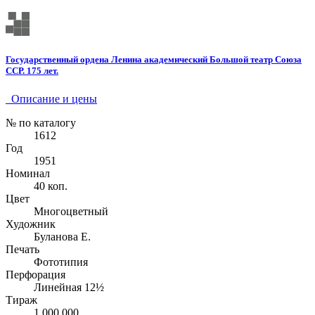
Государственный ордена Ленина академический Большой театр Союза
ССР. 175 лет.
Описание и цены
№ по каталогу
1612
Год
1951
Номинал
40 коп.
Цвет
Многоцветный
Художник
Буланова Е.
Печать
Фототипия
Перфорация
Линейная 12½
Тираж
1 000 000