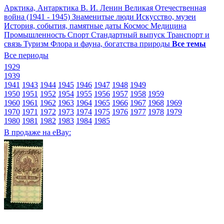
Арктика, Антарктика
В. И. Ленин
Великая Отечественная
война (1941 - 1945)
Знаменитые люди
Искусство, музеи
История, события, памятные даты
Космос
Медицина
Промышленность
Спорт
Стандартный выпуск
Транспорт и
связь
Туризм
Флора и фауна, богатства природы
Все темы
Все периоды
1929
1939
1941
1943
1944
1945
1946
1947
1948
1949
1950
1951
1952
1954
1955
1956
1957
1958
1959
1960
1961
1962
1963
1964
1965
1966
1967
1968
1969
1970
1971
1972
1973
1974
1975
1976
1977
1978
1979
1980
1981
1982
1983
1984
1985
В продаже на eBay: