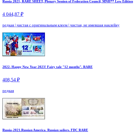
Russia 2021, RARE SHEET, Plenary Session of Federation Council, MNH** Low Edition
4 044,87 ₽
редкая
|
чистая с оригинальным клеем
|
чистая, не имевшая наклейку
2022. Happy New Year 2023! Fairy tale "12 months". RARE
408,54 ₽
редкая
Russia-2021.Russian America. Russian sailors. FDC RARE