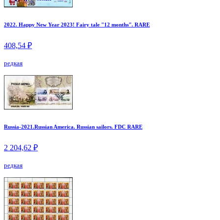
2022. Happy New Year 2023! Fairy tale "12 months". RARE
408,54 ₽
редкая
Russia-2021.Russian America. Russian sailors. FDC RARE
2 204,62 ₽
редкая