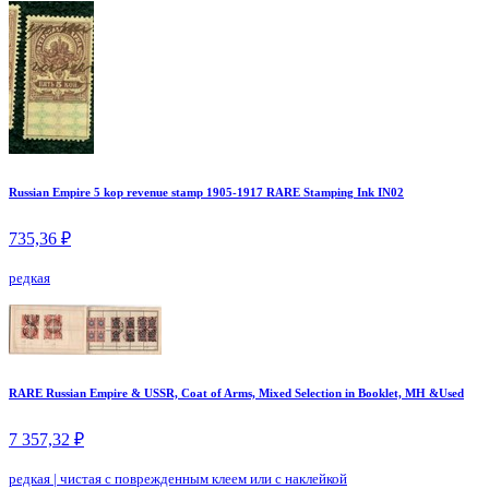
Russian Empire 5 kop revenue stamp 1905-1917 RARE Stamping Ink IN02
735,36 ₽
редкая
RARE Russian Empire & USSR, Coat of Arms, Mixed Selection in Booklet, MH &Used
7 357,32 ₽
редкая
|
чистая с поврежденным клеем или с наклейкой