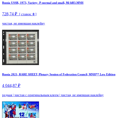
Russia USSR, 1973, Variety- P-normal and small, Mi bl83.MNH
728,74 ₽
[ ставок:
0
]
чистая, не имевшая наклейку
Russia 2021, RARE SHEET, Plenary Session of Federation Council, MNH** Low Edition
4 044,87 ₽
редкая
|
чистая с оригинальным клеем
|
чистая, не имевшая наклейку