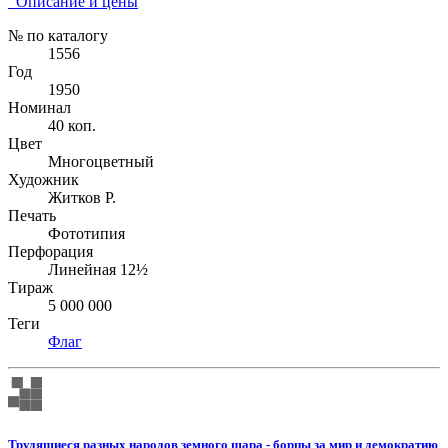
Описание и цены
№ по каталогу
1556
Год
1950
Номинал
40 коп.
Цвет
Многоцветный
Художник
Житков Р.
Печать
Фототипия
Перфорация
Линейная 12½
Тираж
5 000 000
Теги
Флаг
Трудящиеся разных народов земного шара - борцы за мир и демократию