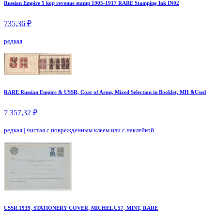
Russian Empire 5 kop revenue stamp 1905-1917 RARE Stamping Ink IN02
735,36 ₽
редкая
RARE Russian Empire & USSR, Coat of Arms, Mixed Selection in Booklet, MH &Used
7 357,32 ₽
редкая
|
чистая с поврежденным клеем или с наклейкой
USSR 1939, STATIONERY COVER, MICHEL U57, MINT, RARE