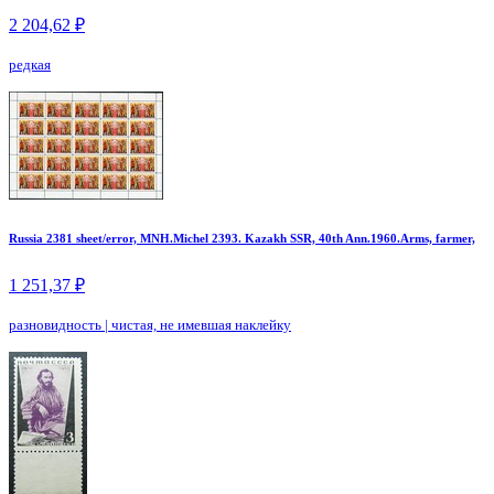
2 204,62 ₽
редкая
Russia 2381 sheet/error, MNH.Michel 2393. Kazakh SSR, 40th Ann.1960.Arms, farmer,
1 251,37 ₽
разновидность
|
чистая, не имевшая наклейку