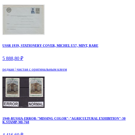
USSR 1939, STATIONERY COVER, MICHEL U57, MINT, RARE
5 888,80 ₽
редкая
|
чистая с оригинальным клеем
1940-RUSSIA-ERROR-"MISSING COLOR"-"AGRICULTURAL EXHIBITION"-30
K.STAMP-MI-768
4 416,60 ₽