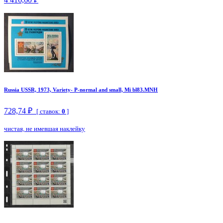
Russia USSR, 1973, Variety- P-normal and small, Mi bl83.MNH
728,74 ₽
[ ставок:
0
]
чистая, не имевшая наклейку