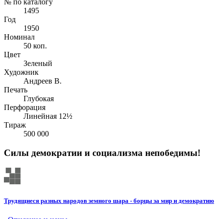
№ по каталогу
1495
Год
1950
Номинал
50 коп.
Цвет
Зеленый
Художник
Андреев В.
Печать
Глубокая
Перфорация
Линейная 12½
Тираж
500 000
Силы демократии и социализма непобедимы!
Трудящиеся разных народов земного шара - борцы за мир и демократию