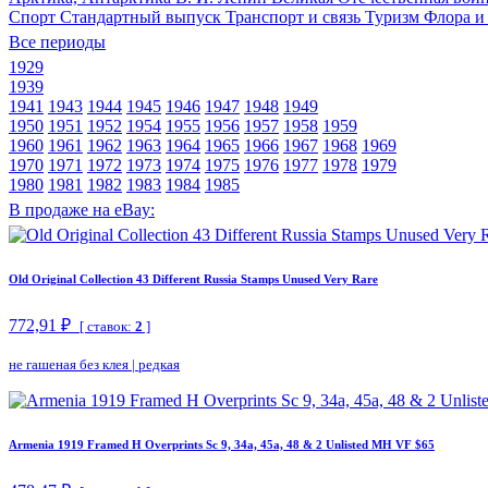
Спорт
Стандартный выпуск
Транспорт и связь
Туризм
Флора и
Все периоды
1929
1939
1941
1943
1944
1945
1946
1947
1948
1949
1950
1951
1952
1954
1955
1956
1957
1958
1959
1960
1961
1962
1963
1964
1965
1966
1967
1968
1969
1970
1971
1972
1973
1974
1975
1976
1977
1978
1979
1980
1981
1982
1983
1984
1985
В продаже на eBay:
Old Original Collection 43 Different Russia Stamps Unused Very Rare
772,91 ₽
[ ставок:
2
]
не гашеная без клея
|
редкая
Armenia 1919 Framed H Overprints Sc 9, 34a, 45a, 48 & 2 Unlisted MH VF $65