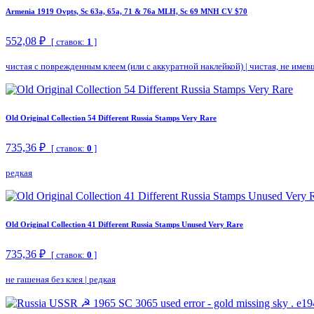
Armenia 1919 Ovpts, Sc 63a, 65a, 71 & 76a MLH, Sc 69 MNH CV $70
552,08 ₽
[ ставок:
1
]
чистая с поврежденным клеем (или с аккуратной наклейкой)
|
чистая, не имев
Old Original Collection 54 Different Russia Stamps Very Rare
735,36 ₽
[ ставок:
0
]
редкая
Old Original Collection 41 Different Russia Stamps Unused Very Rare
735,36 ₽
[ ставок:
0
]
не гашеная без клея
|
редкая