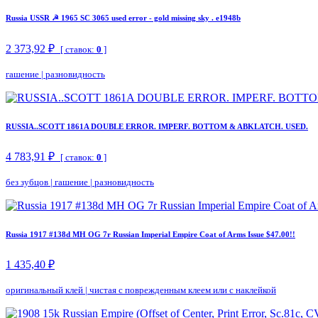
Russia USSR ☭ 1965 SC 3065 used error - gold missing sky . e1948b
2 373,92 ₽
[ ставок:
0
]
гашение
|
разновидность
RUSSIA..SCOTT 1861A DOUBLE ERROR. IMPERF. BOTTOM & ABKLATCH. USED.
4 783,91 ₽
[ ставок:
0
]
без зубцов
|
гашение
|
разновидность
Russia 1917 #138d MH OG 7r Russian Imperial Empire Coat of Arms Issue $47.00!!
1 435,40 ₽
оригинальный клей
|
чистая с поврежденным клеем или с наклейкой