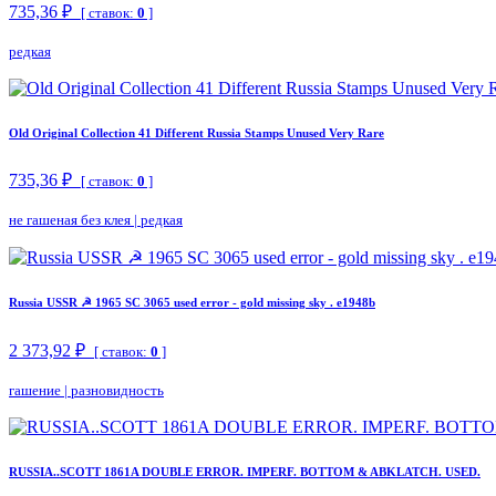
735,36 ₽
[ ставок:
0
]
редкая
Old Original Collection 41 Different Russia Stamps Unused Very Rare
735,36 ₽
[ ставок:
0
]
не гашеная без клея
|
редкая
Russia USSR ☭ 1965 SC 3065 used error - gold missing sky . e1948b
2 373,92 ₽
[ ставок:
0
]
гашение
|
разновидность
RUSSIA..SCOTT 1861A DOUBLE ERROR. IMPERF. BOTTOM & ABKLATCH. USED.