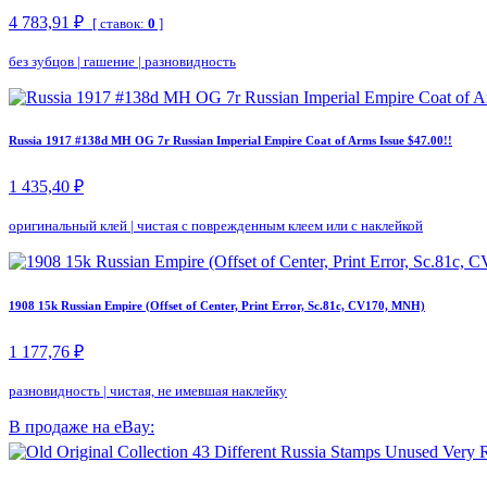
4 783,91 ₽
[ ставок:
0
]
без зубцов
|
гашение
|
разновидность
Russia 1917 #138d MH OG 7r Russian Imperial Empire Coat of Arms Issue $47.00!!
1 435,40 ₽
оригинальный клей
|
чистая с поврежденным клеем или с наклейкой
1908 15k Russian Empire (Offset of Center, Print Error, Sc.81c, CV170, MNH)
1 177,76 ₽
разновидность
|
чистая, не имевшая наклейку
В продаже на eBay: