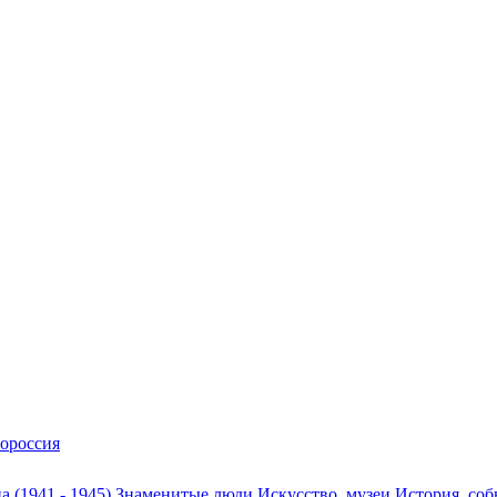
ороссия
а (1941 - 1945)
Знаменитые люди
Искусство, музеи
История, со