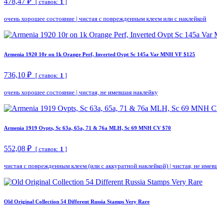
478,47 ₽
[ ставок:
1
]
очень хорошее состояние
|
чистая с поврежденным клеем или с наклейкой
Armenia 1920 10r on 1k Orange Perf, Inverted Ovpt Sc 145a Var MNH VF $125
736,10 ₽
[ ставок:
1
]
очень хорошее состояние
|
чистая, не имевшая наклейку
Armenia 1919 Ovpts, Sc 63a, 65a, 71 & 76a MLH, Sc 69 MNH CV $70
552,08 ₽
[ ставок:
1
]
чистая с поврежденным клеем (или с аккуратной наклейкой)
|
чистая, не имев
Old Original Collection 54 Different Russia Stamps Very Rare