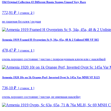
Old Original Collection 43 Different Russia Stamps Unused Very Rare
772,91 ₽
[ ставок:
2
]
не гашеная без клея
|
редкая
Armenia 1919 Framed H Overprints Sc 9, 34a, 45a, 48 & 2 Unlisted MH VF $65
478,47 ₽
[ ставок:
1
]
очень хорошее состояние
|
чистая с поврежденным клеем или с наклейкой
Armenia 1920 10r on 1k Orange Perf, Inverted Ovpt Sc 145a Var MNH VF $125
736,10 ₽
[ ставок:
1
]
очень хорошее состояние
|
чистая, не имевшая наклейку