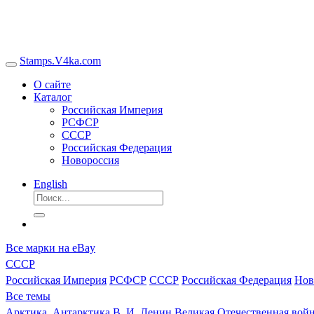
Stamps.V4ka.com
О сайте
Каталог
Российская Империя
РСФСР
СССР
Российская Федерация
Новороссия
English
Все марки на eBay
СССР
Российская Империя
РСФСР
СССР
Российская Федерация
Нов
Все темы
Арктика, Антарктика
В. И. Ленин
Великая Отечественная войн