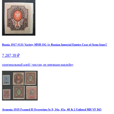
Russia 1917 #131 Variety MNH OG 1r Russian Imperial Empire Coat of Arms Issue!!
7 287,39 ₽
оригинальный клей
|
чистая, не имевшая наклейку
Armenia 1919 Framed H Overprints Sc 9, 34a, 45a, 48 & 2 Unlisted MH VF $65