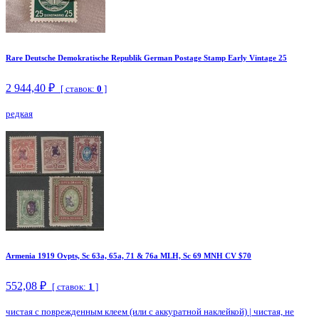
Rare Deutsche Demokratische Republik German Postage Stamp Early Vintage 25
2 944,40 ₽
[ ставок:
0
]
редкая
Armenia 1919 Ovpts, Sc 63a, 65a, 71 & 76a MLH, Sc 69 MNH CV $70
552,08 ₽
[ ставок:
1
]
чистая с поврежденным клеем (или с аккуратной наклейкой)
|
чистая, не