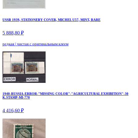
USSR 1939, STATIONERY COVER, MICHEL U57, MINT, RARE
5 888,80 ₽
редкая
|
чистая с оригинальным клеем
1940-RUSSIA-ERROR-"MISSING COLOR"-"AGRICULTURAL EXHIBITION"-30
K.STAMP-MI-770
4 416,60 ₽