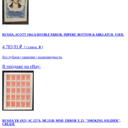
RUSSIA..SCOTT 1861A DOUBLE ERROR. IMPERF. BOTTOM & ABKLATCH. USED.
4 783,91 ₽
[ ставок:
0
]
без зубцов
|
гашение
|
разновидность
В продаже на eBay:
RUSSIA YR 1923, SC 237A, MI 211B, MNH, ERROR X 25, "SMOKING SOLDIER",
CREASE