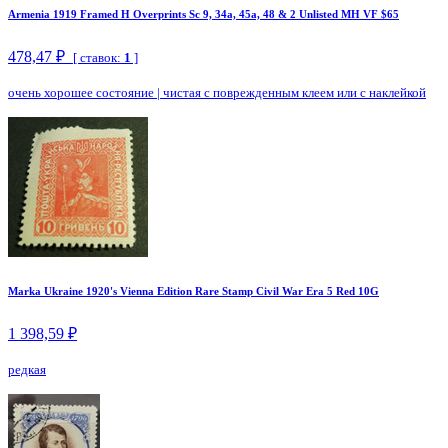
Armenia 1919 Framed H Overprints Sc 9, 34a, 45a, 48 & 2 Unlisted MH VF $65
478,47 ₽
[ ставок:
1
]
очень хорошее состояние
|
чистая с поврежденным клеем или с наклейкой
Marka Ukraine 1920's Vienna Edition Rare Stamp Civil War Era 5 Red 10G
1 398,59 ₽
редкая