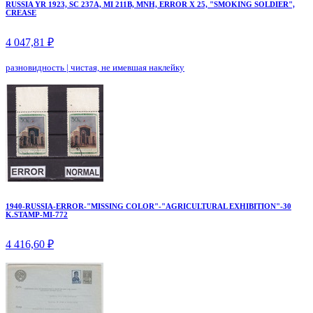
RUSSIA YR 1923, SC 237A, MI 211B, MNH, ERROR X 25, "SMOKING SOLDIER",
CREASE
4 047,81 ₽
разновидность
|
чистая, не имевшая наклейку
1940-RUSSIA-ERROR-"MISSING COLOR"-"AGRICULTURAL EXHIBITION"-30
K.STAMP-MI-772
4 416,60 ₽