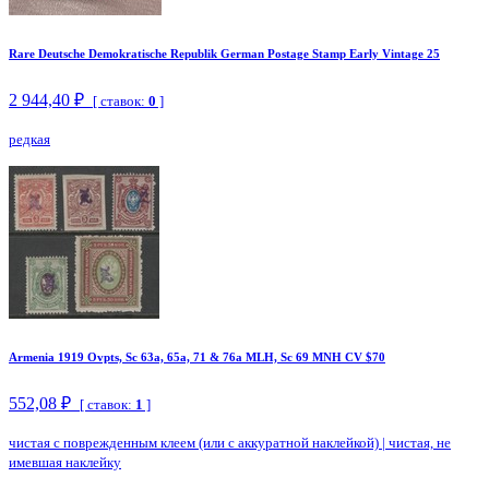
Rare Deutsche Demokratische Republik German Postage Stamp Early Vintage 25
2 944,40 ₽
[ ставок:
0
]
редкая
Armenia 1919 Ovpts, Sc 63a, 65a, 71 & 76a MLH, Sc 69 MNH CV $70
552,08 ₽
[ ставок:
1
]
чистая с поврежденным клеем (или с аккуратной наклейкой)
|
чистая, не
имевшая наклейку