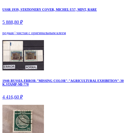
USSR 1939, STATIONERY COVER, MICHEL U57, MINT, RARE
5 888,80 ₽
редкая
|
чистая с оригинальным клеем
1940-RUSSIA-ERROR-"MISSING COLOR"-"AGRICULTURAL EXHIBITION"-30
K.STAMP-MI-770
4 416,60 ₽