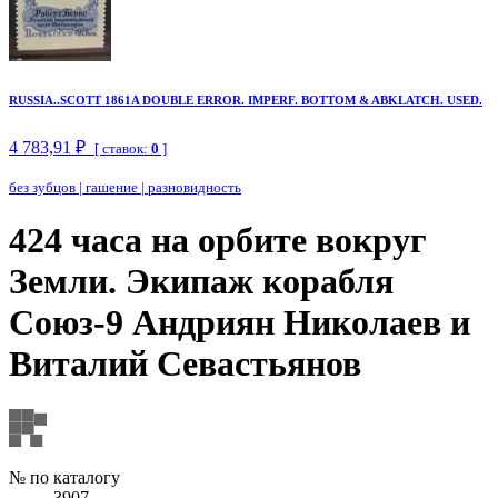
RUSSIA..SCOTT 1861A DOUBLE ERROR. IMPERF. BOTTOM & ABKLATCH. USED.
4 783,91 ₽
[ ставок:
0
]
без зубцов
|
гашение
|
разновидность
424 часа на орбите вокруг
Земли. Экипаж корабля
Союз-9 Андриян Николаев и
Виталий Севастьянов
№ по каталогу
3907