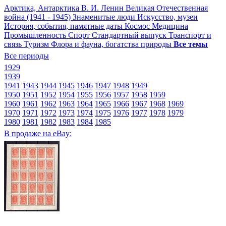
Арктика, Антарктика
В. И. Ленин
Великая Отечественная
война (1941 - 1945)
Знаменитые люди
Искусство, музеи
История, события, памятные даты
Космос
Медицина
Промышленность
Спорт
Стандартный выпуск
Транспорт и
связь
Туризм
Флора и фауна, богатства природы
Все темы
Все периоды
1929
1939
1941
1943
1944
1945
1946
1947
1948
1949
1950
1951
1952
1954
1955
1956
1957
1958
1959
1960
1961
1962
1963
1964
1965
1966
1967
1968
1969
1970
1971
1972
1973
1974
1975
1976
1977
1978
1979
1980
1981
1982
1983
1984
1985
В продаже на eBay: