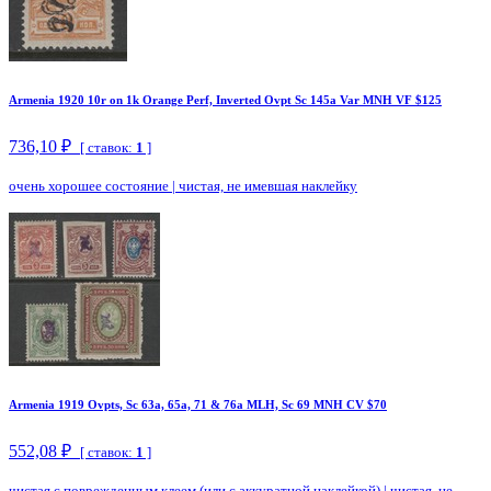
Armenia 1920 10r on 1k Orange Perf, Inverted Ovpt Sc 145a Var MNH VF $125
736,10 ₽
[ ставок:
1
]
очень хорошее состояние
|
чистая, не имевшая наклейку
Armenia 1919 Ovpts, Sc 63a, 65a, 71 & 76a MLH, Sc 69 MNH CV $70
552,08 ₽
[ ставок:
1
]
чистая с поврежденным клеем (или с аккуратной наклейкой)
|
чистая, не