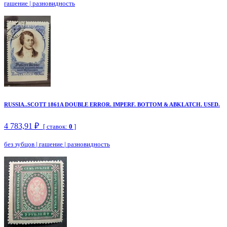
гашение
|
разновидность
RUSSIA..SCOTT 1861A DOUBLE ERROR. IMPERF. BOTTOM & ABKLATCH. USED.
4 783,91 ₽
[ ставок:
0
]
без зубцов
|
гашение
|
разновидность