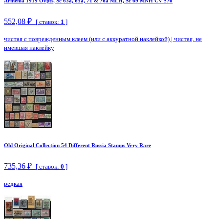
Armenia 1919 Ovpts, Sc 63a, 65a, 71 & 76a MLH, Sc 69 MNH CV $70
552,08 ₽
[ ставок:
1
]
чистая с поврежденным клеем (или с аккуратной наклейкой)
|
чистая, не
имевшая наклейку
Old Original Collection 54 Different Russia Stamps Very Rare
735,36 ₽
[ ставок:
0
]
редкая