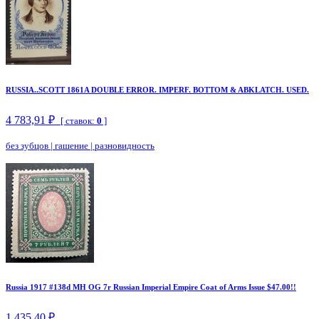
RUSSIA..SCOTT 1861A DOUBLE ERROR. IMPERF. BOTTOM & ABKLATCH. USED.
4 783,91 ₽
[ ставок:
0
]
без зубцов
|
гашение
|
разновидность
Russia 1917 #138d MH OG 7r Russian Imperial Empire Coat of Arms Issue $47.00!!
1 435,40 ₽