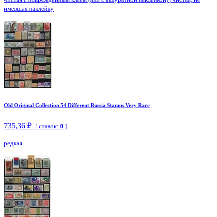
имевшая наклейку
Old Original Collection 54 Different Russia Stamps Very Rare
735,36 ₽
[ ставок:
0
]
редкая