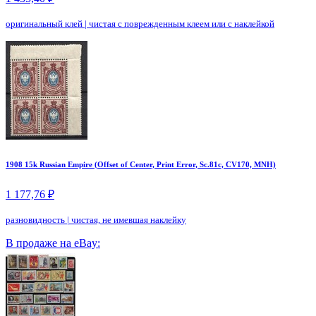
оригинальный клей
|
чистая с поврежденным клеем или с наклейкой
1908 15k Russian Empire (Offset of Center, Print Error, Sc.81c, CV170, MNH)
1 177,76 ₽
разновидность
|
чистая, не имевшая наклейку
В продаже на eBay: