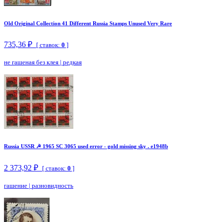
Old Original Collection 41 Different Russia Stamps Unused Very Rare
735,36 ₽
[ ставок:
0
]
не гашеная без клея
|
редкая
Russia USSR ☭ 1965 SC 3065 used error - gold missing sky . e1948b
2 373,92 ₽
[ ставок:
0
]
гашение
|
разновидность