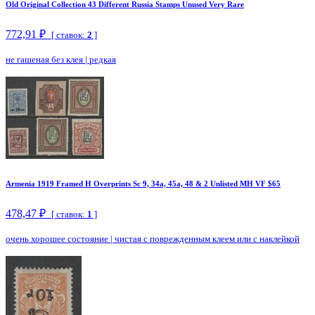
Old Original Collection 43 Different Russia Stamps Unused Very Rare
772,91 ₽
[ ставок:
2
]
не гашеная без клея
|
редкая
Armenia 1919 Framed H Overprints Sc 9, 34a, 45a, 48 & 2 Unlisted MH VF $65
478,47 ₽
[ ставок:
1
]
очень хорошее состояние
|
чистая с поврежденным клеем или с наклейкой