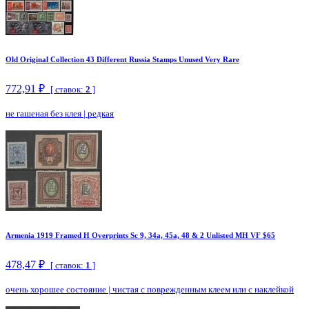
Old Original Collection 43 Different Russia Stamps Unused Very Rare
772,91 ₽
[ ставок:
2
]
не гашеная без клея
|
редкая
Armenia 1919 Framed H Overprints Sc 9, 34a, 45a, 48 & 2 Unlisted MH VF $65
478,47 ₽
[ ставок:
1
]
очень хорошее состояние
|
чистая с поврежденным клеем или с наклейкой