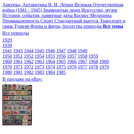
Арктика, Антарктика
В. И. Ленин
Великая Отечественная
война (1941 - 1945)
Знаменитые люди
Искусство, музеи
История, события, памятные даты
Космос
Медицина
Промышленность
Спорт
Стандартный выпуск
Транспорт и
связь
Туризм
Флора и фауна, богатства природы
Все темы
Все периоды
1929
1939
1941
1943
1944
1945
1946
1947
1948
1949
1950
1951
1952
1954
1955
1956
1957
1958
1959
1960
1961
1962
1963
1964
1965
1966
1967
1968
1969
1970
1971
1972
1973
1974
1975
1976
1977
1978
1979
1980
1981
1982
1983
1984
1985
В продаже на eBay: