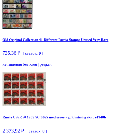
Old Original Collection 41 Different Russia Stamps Unused Very Rare
735,36 ₽
[ ставок:
0
]
не гашеная без клея
|
редкая
Russia USSR ☭ 1965 SC 3065 used error - gold missing sky . e1948b
2 373,92 ₽
[ ставок:
0
]