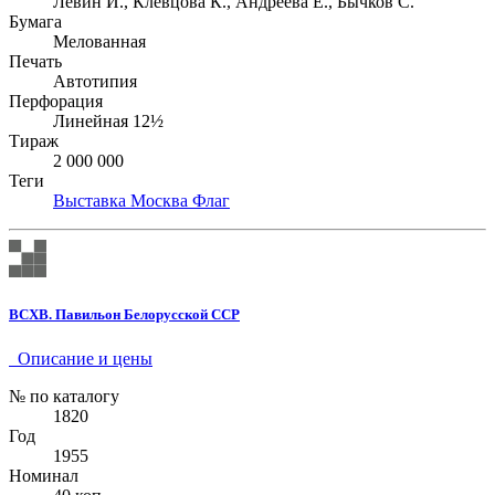
Левин И., Клевцова К., Андреева Е., Бычков С.
Бумага
Мелованная
Печать
Автотипия
Перфорация
Линейная 12½
Тираж
2 000 000
Теги
Выставка
Москва
Флаг
ВСХВ. Павильон Белорусской ССР
Описание и цены
№ по каталогу
1820
Год
1955
Номинал