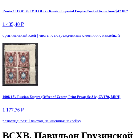
Russia 1917 #138d MH OG 7r Russian Imperial Empire Coat of Arms Issue $47.00!!
1 435,40 ₽
оригинальный клей
|
чистая с поврежденным клеем или с наклейкой
1908 15k Russian Empire (Offset of Center, Print Error, Sc.81c, CV170, MNH)
1 177,76 ₽
разновидность
|
чистая, не имевшая наклейку
ВСХВ. Павильон Грузинской