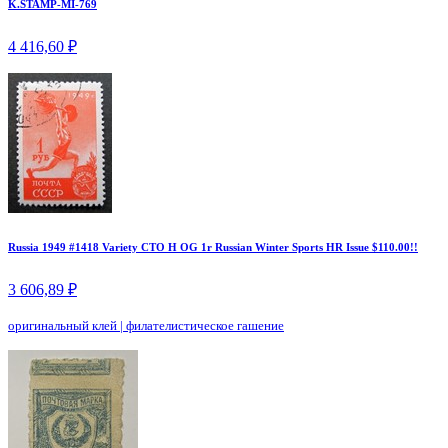
K.STAMP-MI-769
4 416,60 ₽
Russia 1949 #1418 Variety CTO H OG 1r Russian Winter Sports HR Issue $110.00!!
3 606,89 ₽
оригинальный клей
|
филателистическое гашение