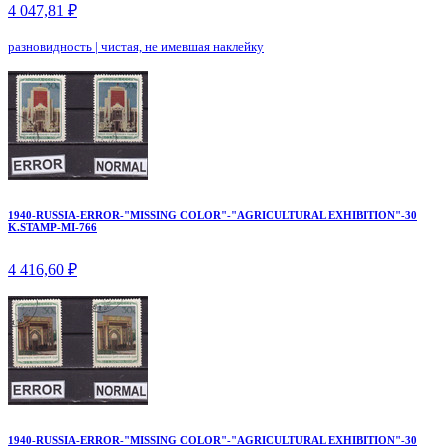
4 047,81 ₽
разновидность
|
чистая, не имевшая наклейку
1940-RUSSIA-ERROR-"MISSING COLOR"-"AGRICULTURAL EXHIBITION"-30
K.STAMP-MI-766
4 416,60 ₽
1940-RUSSIA-ERROR-"MISSING COLOR"-"AGRICULTURAL EXHIBITION"-30