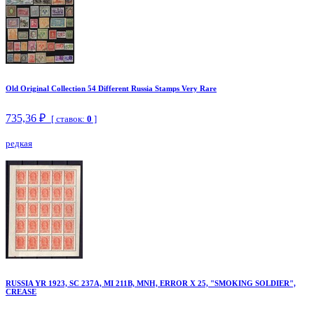
Old Original Collection 54 Different Russia Stamps Very Rare
735,36 ₽
[ ставок:
0
]
редкая
RUSSIA YR 1923, SC 237A, MI 211B, MNH, ERROR X 25, "SMOKING SOLDIER",
CREASE