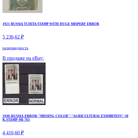
1921 RUSSIA TCHITA STAMP WITH HUGE MISPERF ERROR
5 236,62 ₽
разновидность
В продаже на eBay:
1940-RUSSIA-ERROR-"MISSING COLOR"-"AGRICULTURAL EXHIBITION"-30
K.STAMP-MI-765
4 416,60 ₽