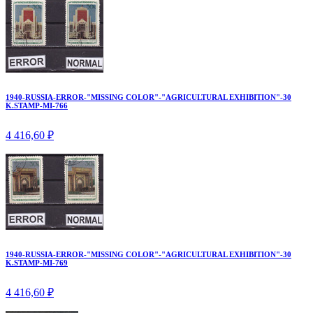
1940-RUSSIA-ERROR-"MISSING COLOR"-"AGRICULTURAL EXHIBITION"-30
K.STAMP-MI-766
4 416,60 ₽
1940-RUSSIA-ERROR-"MISSING COLOR"-"AGRICULTURAL EXHIBITION"-30
K.STAMP-MI-769
4 416,60 ₽