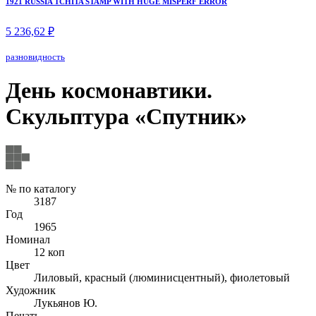
1921 RUSSIA TCHITA STAMP WITH HUGE MISPERF ERROR
5 236,62 ₽
разновидность
День космонавтики.
Скульптура «Спутник»
№ по каталогу
3187
Год
1965
Номинал
12 коп
Цвет
Лиловый, красный (люминисцентный), фиолетовый
Художник
Лукьянов Ю.
Печать