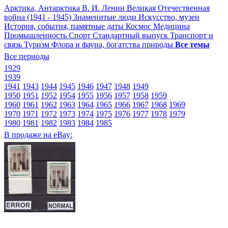
Арктика, Антарктика
В. И. Ленин
Великая Отечественная
война (1941 - 1945)
Знаменитые люди
Искусство, музеи
История, события, памятные даты
Космос
Медицина
Промышленность
Спорт
Стандартный выпуск
Транспорт и
связь
Туризм
Флора и фауна, богатства природы
Все темы
Все периоды
1929
1939
1941
1943
1944
1945
1946
1947
1948
1949
1950
1951
1952
1954
1955
1956
1957
1958
1959
1960
1961
1962
1963
1964
1965
1966
1967
1968
1969
1970
1971
1972
1973
1974
1975
1976
1977
1978
1979
1980
1981
1982
1983
1984
1985
В продаже на eBay: