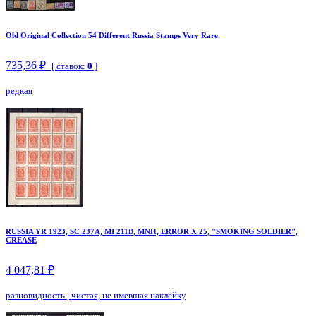
Old Original Collection 54 Different Russia Stamps Very Rare
735,36 ₽
[ ставок:
0
]
редкая
RUSSIA YR 1923, SC 237A, MI 211B, MNH, ERROR X 25, "SMOKING SOLDIER",
CREASE
4 047,81 ₽
разновидность
|
чистая, не имевшая наклейку