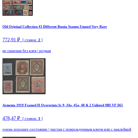
Old Original Collection 43 Different Russia Stamps Unused Very Rare
772,91 ₽
[ ставок:
2
]
не гашеная без клея
|
редкая
Armenia 1919 Framed H Overprints Sc 9, 34a, 45a, 48 & 2 Unlisted MH VF $65
478,47 ₽
[ ставок:
1
]
очень хорошее состояние
|
чистая с поврежденным клеем или с наклейкой