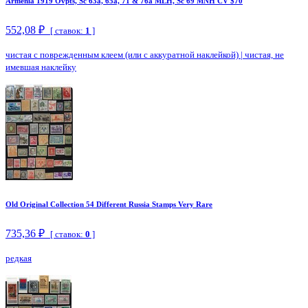
Armenia 1919 Ovpts, Sc 63a, 65a, 71 & 76a MLH, Sc 69 MNH CV $70
552,08 ₽
[ ставок:
1
]
чистая с поврежденным клеем (или с аккуратной наклейкой)
|
чистая, не
имевшая наклейку
Old Original Collection 54 Different Russia Stamps Very Rare
735,36 ₽
[ ставок:
0
]
редкая