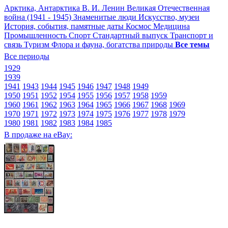
Арктика, Антарктика
В. И. Ленин
Великая Отечественная
война (1941 - 1945)
Знаменитые люди
Искусство, музеи
История, события, памятные даты
Космос
Медицина
Промышленность
Спорт
Стандартный выпуск
Транспорт и
связь
Туризм
Флора и фауна, богатства природы
Все темы
Все периоды
1929
1939
1941
1943
1944
1945
1946
1947
1948
1949
1950
1951
1952
1954
1955
1956
1957
1958
1959
1960
1961
1962
1963
1964
1965
1966
1967
1968
1969
1970
1971
1972
1973
1974
1975
1976
1977
1978
1979
1980
1981
1982
1983
1984
1985
В продаже на eBay: