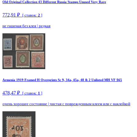
Old Original Collection 43 Different Russia Stamps Unused Very Rare
772,91 ₽
[ ставок:
2
]
не гашеная без клея
|
редкая
Armenia 1919 Framed H Overprints Sc 9, 34a, 45a, 48 & 2 Unlisted MH VF $65
478,47 ₽
[ ставок:
1
]
очень хорошее состояние
|
чистая с поврежденным клеем или с наклейкой