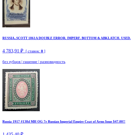
RUSSIA..SCOTT 1861A DOUBLE ERROR. IMPERF. BOTTOM & ABKLATCH. USED.
4 783,91 ₽
[ ставок:
0
]
без зубцов
|
гашение
|
разновидность
Russia 1917 #138d MH OG 7r Russian Imperial Empire Coat of Arms Issue $47.00!!
1 435,40 ₽