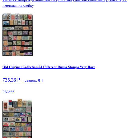
имевшая наклейку
Old Original Collection 54 Different Russia Stamps Very Rare
735,36 ₽
[ ставок:
0
]
редкая