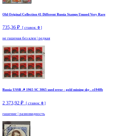
Old Original Collection 41 Different Russia Stamps Unused Very Rare
735,36 ₽
[ ставок:
0
]
не гашеная без клея
|
редкая
Russia USSR ☭ 1965 SC 3065 used error - gold missing sky . e1948b
2 373,92 ₽
[ ставок:
0
]
гашение
|
разновидность