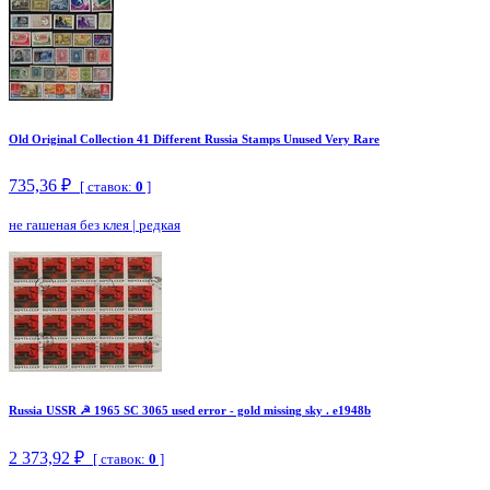
Old Original Collection 41 Different Russia Stamps Unused Very Rare
735,36 ₽
[ ставок:
0
]
не гашеная без клея
|
редкая
Russia USSR ☭ 1965 SC 3065 used error - gold missing sky . e1948b
2 373,92 ₽
[ ставок:
0
]