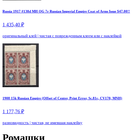
Russia 1917 #138d MH OG 7r Russian Imperial Empire Coat of Arms Issue $47.00!!
1 435,40 ₽
оригинальный клей
|
чистая с поврежденным клеем или с наклейкой
1908 15k Russian Empire (Offset of Center, Print Error, Sc.81c, CV170, MNH)
1 177,76 ₽
разновидность
|
чистая, не имевшая наклейку
Ромашки