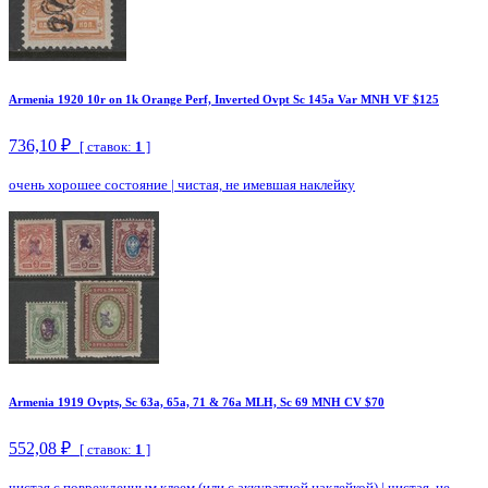
Armenia 1920 10r on 1k Orange Perf, Inverted Ovpt Sc 145a Var MNH VF $125
736,10 ₽
[ ставок:
1
]
очень хорошее состояние
|
чистая, не имевшая наклейку
Armenia 1919 Ovpts, Sc 63a, 65a, 71 & 76a MLH, Sc 69 MNH CV $70
552,08 ₽
[ ставок:
1
]
чистая с поврежденным клеем (или с аккуратной наклейкой)
|
чистая, не