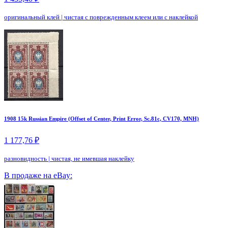
оригинальный клей
|
чистая с поврежденным клеем или с наклейкой
1908 15k Russian Empire (Offset of Center, Print Error, Sc.81c, CV170, MNH)
1 177,76 ₽
разновидность
|
чистая, не имевшая наклейку
В продаже на eBay: