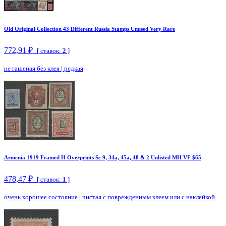
Old Original Collection 43 Different Russia Stamps Unused Very Rare
772,91 ₽
[ ставок:
2
]
не гашеная без клея
|
редкая
Armenia 1919 Framed H Overprints Sc 9, 34a, 45a, 48 & 2 Unlisted MH VF $65
478,47 ₽
[ ставок:
1
]
очень хорошее состояние
|
чистая с поврежденным клеем или с наклейкой