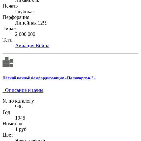
Ливанов Б.
Печать
Глубокая
Перфорация
Линейная 12½
Тираж
2 000 000
Теги
Авиация
Война
Лёгкий ночной бомбардировщик «Поликарпов-2»
Описание и цены
№ по каталогу
996
Год
1945
Номинал
1 руб
Цвет
Ярко-зелёный