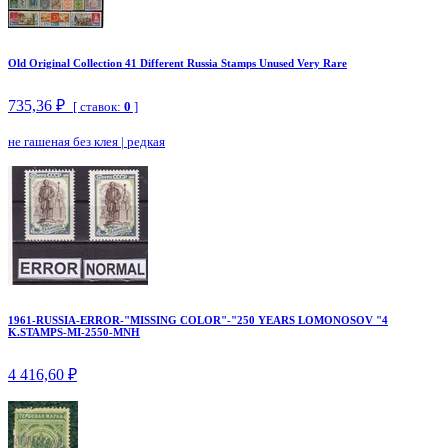
Old Original Collection 41 Different Russia Stamps Unused Very Rare
735,36 ₽
[ ставок:
0
]
не гашеная без клея
|
редкая
1961-RUSSIA-ERROR-"MISSING COLOR"-"250 YEARS LOMONOSOV "4
K.STAMPS-MI-2550-MNH
4 416,60 ₽