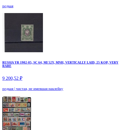
редкая
RUSSIA YR 1902-05, SC 64, MI 52Y, MNH, VERTICALLY LAID, 25 KOP, VERY
RARE
9 200,52 ₽
редкая
|
чистая, не имевшая наклейку