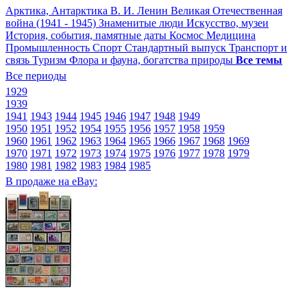
Арктика, Антарктика
В. И. Ленин
Великая Отечественная
война (1941 - 1945)
Знаменитые люди
Искусство, музеи
История, события, памятные даты
Космос
Медицина
Промышленность
Спорт
Стандартный выпуск
Транспорт и
связь
Туризм
Флора и фауна, богатства природы
Все темы
Все периоды
1929
1939
1941
1943
1944
1945
1946
1947
1948
1949
1950
1951
1952
1954
1955
1956
1957
1958
1959
1960
1961
1962
1963
1964
1965
1966
1967
1968
1969
1970
1971
1972
1973
1974
1975
1976
1977
1978
1979
1980
1981
1982
1983
1984
1985
В продаже на eBay: