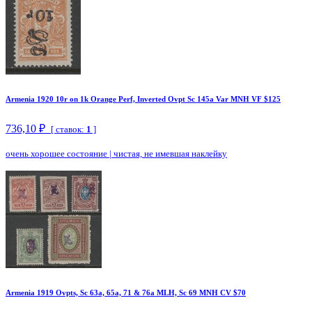
Armenia 1920 10r on 1k Orange Perf, Inverted Ovpt Sc 145a Var MNH VF $125
736,10 ₽
[ ставок:
1
]
очень хорошее состояние
|
чистая, не имевшая наклейку
Armenia 1919 Ovpts, Sc 63a, 65a, 71 & 76a MLH, Sc 69 MNH CV $70