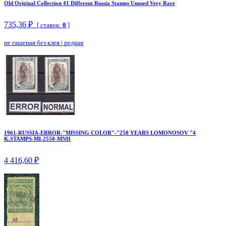
Old Original Collection 41 Different Russia Stamps Unused Very Rare
735,36 ₽
[ ставок:
0
]
не гашеная без клея
|
редкая
1961-RUSSIA-ERROR-"MISSING COLOR"-"250 YEARS LOMONOSOV "4
K.STAMPS-MI-2550-MNH
4 416,60 ₽