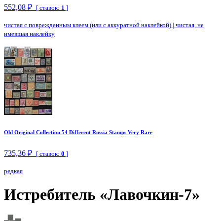
552,08 ₽
[ ставок:
1
]
чистая с поврежденным клеем (или с аккуратной наклейкой)
|
чистая, не
имевшая наклейку
Old Original Collection 54 Different Russia Stamps Very Rare
735,36 ₽
[ ставок:
0
]
редкая
Истребитель «Лавочкин-7»