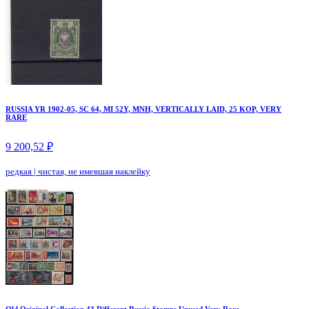
RUSSIA YR 1902-05, SC 64, MI 52Y, MNH, VERTICALLY LAID, 25 KOP, VERY
RARE
9 200,52 ₽
редкая
|
чистая, не имевшая наклейку
Old Original Collection 43 Different Russia Stamps Unused Very Rare