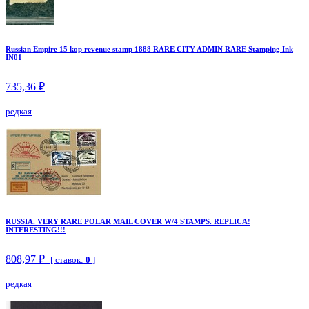
Russian Empire 15 kop revenue stamp 1888 RARE CITY ADMIN RARE Stamping Ink
IN01
735,36 ₽
редкая
RUSSIA. VERY RARE POLAR MAIL COVER W/4 STAMPS. REPLICA!
INTERESTING!!!
808,97 ₽
[ ставок:
0
]
редкая