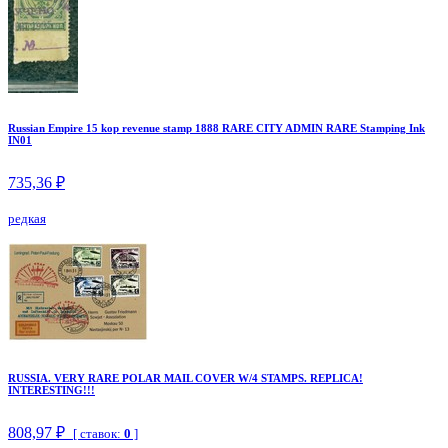
Russian Empire 15 kop revenue stamp 1888 RARE CITY ADMIN RARE Stamping Ink
IN01
735,36 ₽
редкая
RUSSIA. VERY RARE POLAR MAIL COVER W/4 STAMPS. REPLICA!
INTERESTING!!!
808,97 ₽
[ ставок:
0
]