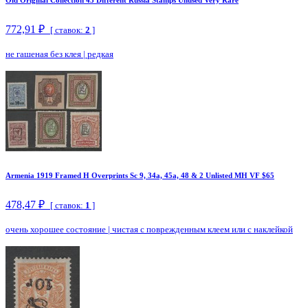
772,91 ₽
[ ставок:
2
]
не гашеная без клея
|
редкая
Armenia 1919 Framed H Overprints Sc 9, 34a, 45a, 48 & 2 Unlisted MH VF $65
478,47 ₽
[ ставок:
1
]
очень хорошее состояние
|
чистая с поврежденным клеем или с наклейкой