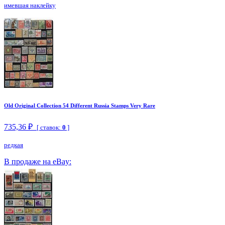
имевшая наклейку
Old Original Collection 54 Different Russia Stamps Very Rare
735,36 ₽
[ ставок:
0
]
редкая
В продаже на eBay: