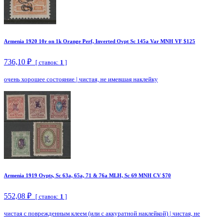
Armenia 1920 10r on 1k Orange Perf, Inverted Ovpt Sc 145a Var MNH VF $125
736,10 ₽
[ ставок:
1
]
очень хорошее состояние
|
чистая, не имевшая наклейку
Armenia 1919 Ovpts, Sc 63a, 65a, 71 & 76a MLH, Sc 69 MNH CV $70
552,08 ₽
[ ставок:
1
]
чистая с поврежденным клеем (или с аккуратной наклейкой)
|
чистая, не