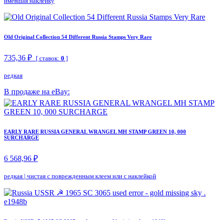
имевшая наклейку
Old Original Collection 54 Different Russia Stamps Very Rare
735,36 ₽
[ ставок:
0
]
редкая
В продаже на eBay:
EARLY RARE RUSSIA GENERAL WRANGEL MH STAMP GREEN 10, 000
SURCHARGE
6 568,96 ₽
редкая
|
чистая с поврежденным клеем или с наклейкой