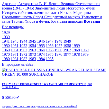
Арктика, Антарктика
В. И. Ленин
Великая Отечественная
война (1941 - 1945)
Знаменитые люди
Искусство, музеи
История, события, памятные даты
Космос
Медицина
Промышленность
Спорт
Стандартный выпуск
Транспорт и
связь
Туризм
Флора и фауна, богатства природы
Все темы
Все периоды
1929
1939
1941
1943
1944
1945
1946
1947
1948
1949
1950
1951
1952
1954
1955
1956
1957
1958
1959
1960
1961
1962
1963
1964
1965
1966
1967
1968
1969
1970
1971
1972
1973
1974
1975
1976
1977
1978
1979
1980
1981
1982
1983
1984
1985
В продаже на eBay:
EARLY RARE RUSSIA GENERAL WRANGEL MH STAMP GREEN 10, 000
SURCHARGE
6 568,96 ₽
редкая
|
чистая с поврежденным клеем или с наклейкой