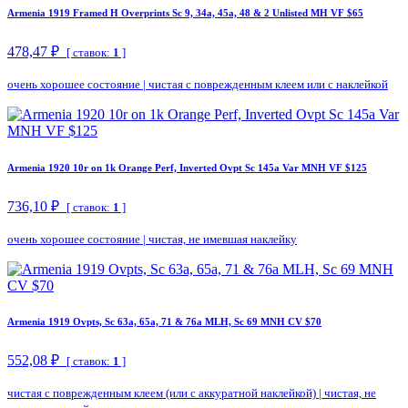
Armenia 1919 Framed H Overprints Sc 9, 34a, 45a, 48 & 2 Unlisted MH VF $65
478,47 ₽
[ ставок:
1
]
очень хорошее состояние
|
чистая с поврежденным клеем или с наклейкой
Armenia 1920 10r on 1k Orange Perf, Inverted Ovpt Sc 145a Var MNH VF $125
736,10 ₽
[ ставок:
1
]
очень хорошее состояние
|
чистая, не имевшая наклейку
Armenia 1919 Ovpts, Sc 63a, 65a, 71 & 76a MLH, Sc 69 MNH CV $70
552,08 ₽
[ ставок:
1
]
чистая с поврежденным клеем (или с аккуратной наклейкой)
|
чистая, не