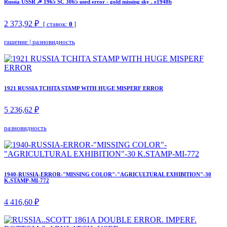
Russia USSR ☭ 1965 SC 3065 used error - gold missing sky . e1948b
2 373,92 ₽
[ ставок:
0
]
гашение
|
разновидность
1921 RUSSIA TCHITA STAMP WITH HUGE MISPERF ERROR
5 236,62 ₽
разновидность
1940-RUSSIA-ERROR-"MISSING COLOR"-"AGRICULTURAL EXHIBITION"-30
K.STAMP-MI-772
4 416,60 ₽