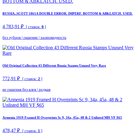
RUSSIA..SCOTT 1861A DOUBLE ERROR. IMPERF. BOTTOM & ABKLATCH. USED.
4 783,91 ₽
[ ставок:
0
]
без зубцов
|
гашение
|
разновидность
Old Original Collection 43 Different Russia Stamps Unused Very Rare
772,91 ₽
[ ставок:
2
]
не гашеная без клея
|
редкая
Armenia 1919 Framed H Overprints Sc 9, 34a, 45a, 48 & 2 Unlisted MH VF $65
478,47 ₽
[ ставок:
1
]