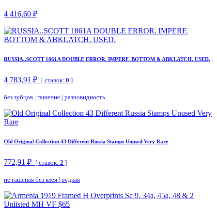
4 416,60 ₽
RUSSIA..SCOTT 1861A DOUBLE ERROR. IMPERF. BOTTOM & ABKLATCH. USED.
4 783,91 ₽
[ ставок:
0
]
без зубцов
|
гашение
|
разновидность
Old Original Collection 43 Different Russia Stamps Unused Very Rare
772,91 ₽
[ ставок:
2
]
не гашеная без клея
|
редкая