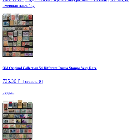
имевшая наклейку
Old Original Collection 54 Different Russia Stamps Very Rare
735,36 ₽
[ ставок:
0
]
редкая