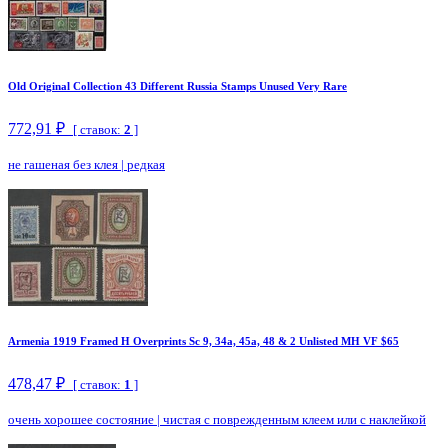
Old Original Collection 43 Different Russia Stamps Unused Very Rare
772,91 ₽
[ ставок:
2
]
не гашеная без клея
|
редкая
Armenia 1919 Framed H Overprints Sc 9, 34a, 45a, 48 & 2 Unlisted MH VF $65
478,47 ₽
[ ставок:
1
]
очень хорошее состояние
|
чистая с поврежденным клеем или с наклейкой