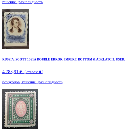
гашение
|
разновидность
RUSSIA..SCOTT 1861A DOUBLE ERROR. IMPERF. BOTTOM & ABKLATCH. USED.
4 783,91 ₽
[ ставок:
0
]
без зубцов
|
гашение
|
разновидность