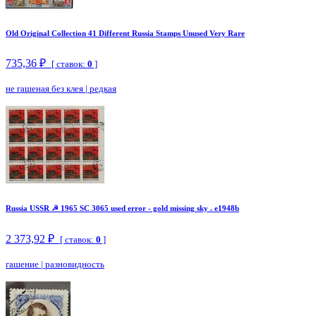
Old Original Collection 41 Different Russia Stamps Unused Very Rare
735,36 ₽
[ ставок:
0
]
не гашеная без клея
|
редкая
Russia USSR ☭ 1965 SC 3065 used error - gold missing sky . e1948b
2 373,92 ₽
[ ставок:
0
]
гашение
|
разновидность