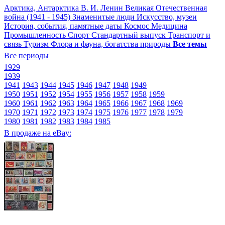
Арктика, Антарктика
В. И. Ленин
Великая Отечественная
война (1941 - 1945)
Знаменитые люди
Искусство, музеи
История, события, памятные даты
Космос
Медицина
Промышленность
Спорт
Стандартный выпуск
Транспорт и
связь
Туризм
Флора и фауна, богатства природы
Все темы
Все периоды
1929
1939
1941
1943
1944
1945
1946
1947
1948
1949
1950
1951
1952
1954
1955
1956
1957
1958
1959
1960
1961
1962
1963
1964
1965
1966
1967
1968
1969
1970
1971
1972
1973
1974
1975
1976
1977
1978
1979
1980
1981
1982
1983
1984
1985
В продаже на eBay: