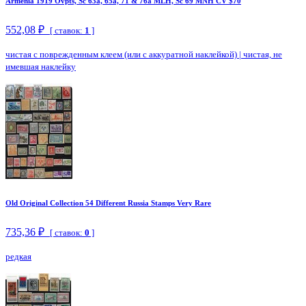
Armenia 1919 Ovpts, Sc 63a, 65a, 71 & 76a MLH, Sc 69 MNH CV $70
552,08 ₽
[ ставок:
1
]
чистая с поврежденным клеем (или с аккуратной наклейкой)
|
чистая, не
имевшая наклейку
Old Original Collection 54 Different Russia Stamps Very Rare
735,36 ₽
[ ставок:
0
]
редкая