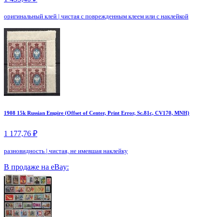
оригинальный клей
|
чистая с поврежденным клеем или с наклейкой
1908 15k Russian Empire (Offset of Center, Print Error, Sc.81c, CV170, MNH)
1 177,76 ₽
разновидность
|
чистая, не имевшая наклейку
В продаже на eBay: