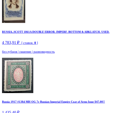
RUSSIA..SCOTT 1861A DOUBLE ERROR. IMPERF. BOTTOM & ABKLATCH. USED.
4 783,91 ₽
[ ставок:
0
]
без зубцов
|
гашение
|
разновидность
Russia 1917 #138d MH OG 7r Russian Imperial Empire Coat of Arms Issue $47.00!!
1 435,40 ₽