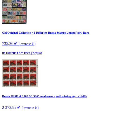
Old Original Collection 41 Different Russia Stamps Unused Very Rare
735,36 ₽
[ ставок:
0
]
не гашеная без клея
|
редкая
Russia USSR ☭ 1965 SC 3065 used error - gold missing sky . e1948b
2 373,92 ₽
[ ставок:
0
]