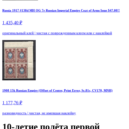
Russia 1917 #138d MH OG 7r Russian Imperial Empire Coat of Arms Issue $47.00!!
1 435,40 ₽
оригинальный клей
|
чистая с поврежденным клеем или с наклейкой
1908 15k Russian Empire (Offset of Center, Print Error, Sc.81c, CV170, MNH)
1 177,76 ₽
разновидность
|
чистая, не имевшая наклейку
10-летие полёта первой