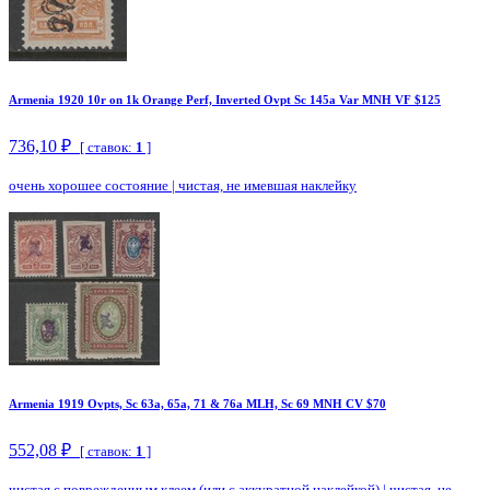
Armenia 1920 10r on 1k Orange Perf, Inverted Ovpt Sc 145a Var MNH VF $125
736,10 ₽
[ ставок:
1
]
очень хорошее состояние
|
чистая, не имевшая наклейку
Armenia 1919 Ovpts, Sc 63a, 65a, 71 & 76a MLH, Sc 69 MNH CV $70
552,08 ₽
[ ставок:
1
]
чистая с поврежденным клеем (или с аккуратной наклейкой)
|
чистая, не