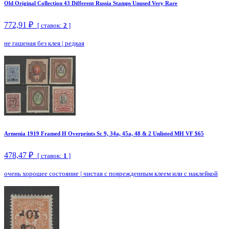
Old Original Collection 43 Different Russia Stamps Unused Very Rare
772,91 ₽
[ ставок:
2
]
не гашеная без клея
|
редкая
Armenia 1919 Framed H Overprints Sc 9, 34a, 45a, 48 & 2 Unlisted MH VF $65
478,47 ₽
[ ставок:
1
]
очень хорошее состояние
|
чистая с поврежденным клеем или с наклейкой