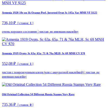
Armenia 1920 10r on 1k Orange Perf, Inverted Ovpt Sc 145a Var MNH VF $125
736,10 ₽
[ ставок:
1
]
очень хорошее состояние
|
чистая, не имевшая наклейку
Armenia 1919 Ovpts, Sc 63a, 65a, 71 & 76a MLH, Sc 69 MNH CV $70
552,08 ₽
[ ставок:
1
]
чистая с поврежденным клеем (или с аккуратной наклейкой)
|
чистая, не
имевшая наклейку
Old Original Collection 54 Different Russia Stamps Very Rare
735,36 ₽
[ ставок:
0
]