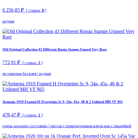
6 256,85 ₽
[ ставок:
0
]
редкая
Old Original Collection 43 Different Russia Stamps Unused Very Rare
772,91 ₽
[ ставок:
2
]
не гашеная без клея
|
редкая
Armenia 1919 Framed H Overprints Sc 9, 34a, 45a, 48 & 2 Unlisted MH VF $65
478,47 ₽
[ ставок:
1
]
очень хорошее состояние
|
чистая с поврежденным клеем или с наклейкой