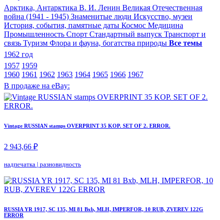
Арктика, Антарктика
В. И. Ленин
Великая Отечественная
война (1941 - 1945)
Знаменитые люди
Искусство, музеи
История, события, памятные даты
Космос
Медицина
Промышленность
Спорт
Стандартный выпуск
Транспорт и
связь
Туризм
Флора и фауна, богатства природы
Все темы
1962 год
1957
1959
1960
1961
1962
1963
1964
1965
1966
1967
В продаже на eBay:
Vintage RUSSIAN stamps OVERPRINT 35 KOP. SET OF 2. ERROR.
2 943,66 ₽
надпечатка
|
разновидность
RUSSIA YR 1917, SC 135, MI 81 Bxb, MLH, IMPERFOR, 10 RUB, ZVEREV 122G
ERROR