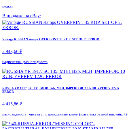
редкая
В продаже на eBay:
Vintage RUSSIAN stamps OVERPRINT 35 KOP. SET OF 2. ERROR.
2 943,66 ₽
надпечатка
|
разновидность
RUSSIA YR 1917, SC 135, MI 81 Bxb, MLH, IMPERFOR, 10 RUB, ZVEREV 122G
ERROR
4 415,86 ₽
разновидность
|
чистая с поврежденным клеем (или с аккуратной наклейкой)