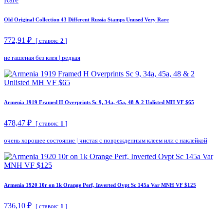
Old Original Collection 43 Different Russia Stamps Unused Very Rare
772,91 ₽
[ ставок:
2
]
не гашеная без клея
|
редкая
Armenia 1919 Framed H Overprints Sc 9, 34a, 45a, 48 & 2 Unlisted MH VF $65
478,47 ₽
[ ставок:
1
]
очень хорошее состояние
|
чистая с поврежденным клеем или с наклейкой
Armenia 1920 10r on 1k Orange Perf, Inverted Ovpt Sc 145a Var MNH VF $125
736,10 ₽
[ ставок:
1
]