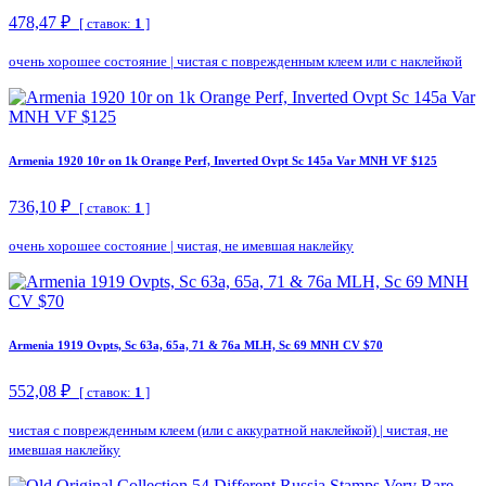
478,47 ₽
[ ставок:
1
]
очень хорошее состояние
|
чистая с поврежденным клеем или с наклейкой
Armenia 1920 10r on 1k Orange Perf, Inverted Ovpt Sc 145a Var MNH VF $125
736,10 ₽
[ ставок:
1
]
очень хорошее состояние
|
чистая, не имевшая наклейку
Armenia 1919 Ovpts, Sc 63a, 65a, 71 & 76a MLH, Sc 69 MNH CV $70
552,08 ₽
[ ставок:
1
]
чистая с поврежденным клеем (или с аккуратной наклейкой)
|
чистая, не
имевшая наклейку