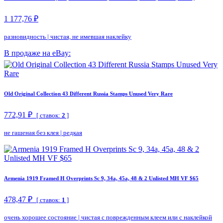
1 177,76 ₽
разновидность
|
чистая, не имевшая наклейку
В продаже на eBay:
Old Original Collection 43 Different Russia Stamps Unused Very Rare
772,91 ₽
[ ставок:
2
]
не гашеная без клея
|
редкая
Armenia 1919 Framed H Overprints Sc 9, 34a, 45a, 48 & 2 Unlisted MH VF $65
478,47 ₽
[ ставок:
1
]
очень хорошее состояние
|
чистая с поврежденным клеем или с наклейкой