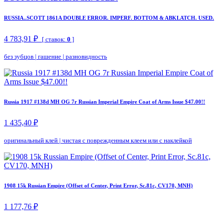
RUSSIA..SCOTT 1861A DOUBLE ERROR. IMPERF. BOTTOM & ABKLATCH. USED.
4 783,91 ₽
[ ставок:
0
]
без зубцов
|
гашение
|
разновидность
Russia 1917 #138d MH OG 7r Russian Imperial Empire Coat of Arms Issue $47.00!!
1 435,40 ₽
оригинальный клей
|
чистая с поврежденным клеем или с наклейкой
1908 15k Russian Empire (Offset of Center, Print Error, Sc.81c, CV170, MNH)
1 177,76 ₽