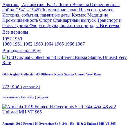
Арктика, Антарктика
В. И. Ленин
Великая Отечественная
война (1941 - 1945)
Знаменитые люди
Искусство, музеи
История, события, памятные даты
Космос
Медицина
Промышленность
Спорт
Стандартный выпуск
Транспорт и
связь
Туризм
Флора и фауна, богатства природы
Все темы
Все периоды
1957
1959
1960
1961
1962
1963
1964
1965
1966
1967
В продаже на eBay:
Old Original Collection 43 Different Russia Stamps Unused Very Rare
772,91 ₽
[ ставок:
2
]
не гашеная без клея
|
редкая
Armenia 1919 Framed H Overprints Sc 9, 34a, 45a, 48 & 2 Unlisted MH VF $65