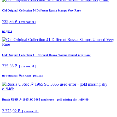
Old Original Collection 54 Different Russia Stamps Very Rare
735,36 ₽
[ ставок:
0
]
редкая
Old Original Collection 41 Different Russia Stamps Unused Very Rare
735,36 ₽
[ ставок:
0
]
не гашеная без клея
|
редкая
Russia USSR ☭ 1965 SC 3065 used error - gold missing sky . e1948b
2 373,92 ₽
[ ставок:
0
]