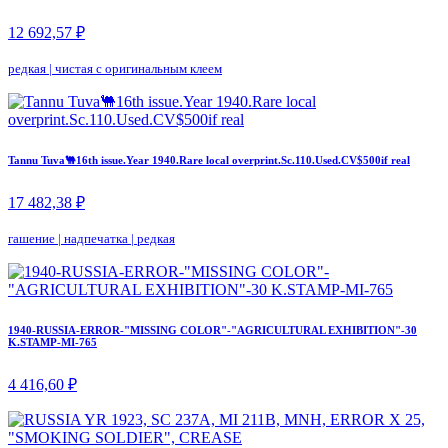
12 692,57 ₽
редкая
|
чистая с оригинальным клеем
Tannu Tuva🐫16th issue.Year 1940.Rare local overprint.Sc.110.Used.CV$500if real
17 482,38 ₽
гашение
|
надпечатка
|
редкая
1940-RUSSIA-ERROR-"MISSING COLOR"-"AGRICULTURAL EXHIBITION"-30
K.STAMP-MI-765
4 416,60 ₽