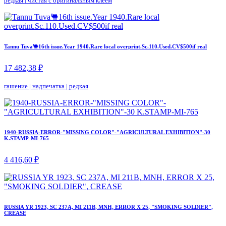
редкая
|
чистая с оригинальным клеем
Tannu Tuva🐫16th issue.Year 1940.Rare local overprint.Sc.110.Used.CV$500if real
17 482,38 ₽
гашение
|
надпечатка
|
редкая
1940-RUSSIA-ERROR-"MISSING COLOR"-"AGRICULTURAL EXHIBITION"-30
K.STAMP-MI-765
4 416,60 ₽
RUSSIA YR 1923, SC 237A, MI 211B, MNH, ERROR X 25, "SMOKING SOLDIER",
CREASE