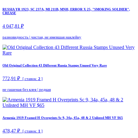
RUSSIA YR 1923, SC 237A, MI 211B, MNH, ERROR X 25, "SMOKING SOLDIER",
CREASE
4 047,81 ₽
разновидность
|
чистая, не имевшая наклейку
Old Original Collection 43 Different Russia Stamps Unused Very Rare
772,91 ₽
[ ставок:
2
]
не гашеная без клея
|
редкая
Armenia 1919 Framed H Overprints Sc 9, 34a, 45a, 48 & 2 Unlisted MH VF $65
478,47 ₽
[ ставок:
1
]