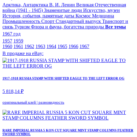
Арктика, Антарктика
В. И. Ленин
Великая Отечественная
война (1941 - 1945)
Знаменитые люди
Искусство, музеи
История, события, памятные даты
Космос
Медицина
Промышленность
Спорт
Стандартный выпуск
Транспорт и
связь
Туризм
Флора и фауна, богатства природы
Все темы
1967 год
1957
1959
1960
1961
1962
1963
1964
1965
1966
1967
В продаже на eBay:
1917-1918 RUSSIA STAMP WITH SHIFTED EAGLE TO THE LEFT ERROR OG
5 818,14 ₽
оригинальный клей
|
разновидность
RARE IMPERIAL RUSSIA 5 KON CUT SQUARE MINT STAMP COLUMNS FEATHER
SWORD SYMBOL