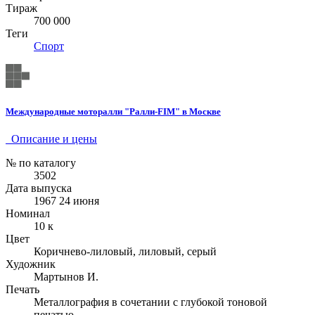
Тираж
700 000
Теги
Спорт
Международные моторалли "Ралли-FIM" в Москве
Описание и цены
№ по каталогу
3502
Дата выпуска
1967 24 июня
Номинал
10 к
Цвет
Коричнево-лиловый, лиловый, серый
Художник
Мартынов И.
Печать
Металлография в сочетании с глубокой тоновой
печатью