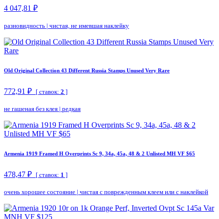
4 047,81 ₽
разновидность
|
чистая, не имевшая наклейку
Old Original Collection 43 Different Russia Stamps Unused Very Rare
772,91 ₽
[ ставок:
2
]
не гашеная без клея
|
редкая
Armenia 1919 Framed H Overprints Sc 9, 34a, 45a, 48 & 2 Unlisted MH VF $65
478,47 ₽
[ ставок:
1
]
очень хорошее состояние
|
чистая с поврежденным клеем или с наклейкой