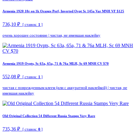
Armenia 1920 10r on 1k Orange Perf, Inverted Ovpt Sc 145a Var MNH VF $125
736,10 ₽
[ ставок:
1
]
очень хорошее состояние
|
чистая, не имевшая наклейку
Armenia 1919 Ovpts, Sc 63a, 65a, 71 & 76a MLH, Sc 69 MNH CV $70
552,08 ₽
[ ставок:
1
]
чистая с поврежденным клеем (или с аккуратной наклейкой)
|
чистая, не
имевшая наклейку
Old Original Collection 54 Different Russia Stamps Very Rare
735,36 ₽
[ ставок:
0
]