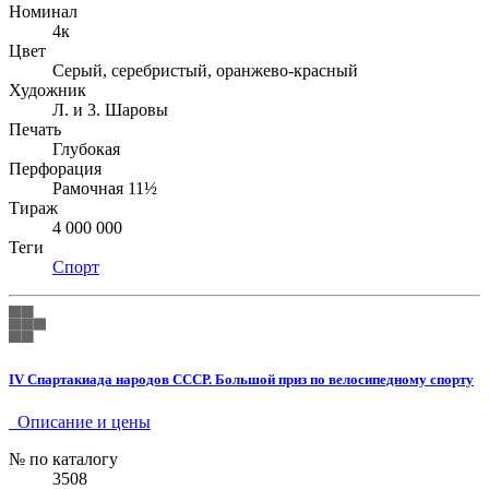
Номинал
4к
Цвет
Серый, серебристый, оранжево-красный
Художник
Л. и 3. Шаровы
Печать
Глубокая
Перфорация
Рамочная 11½
Тираж
4 000 000
Теги
Спорт
IV Спартакиада народов СССР. Большой приз по велосипедному спорту
Описание и цены
№ по каталогу
3508