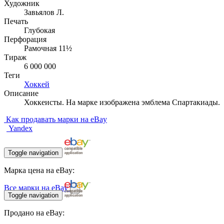
Художник
Завьялов Л.
Печать
Глубокая
Перфорация
Рамочная 11½
Тираж
6 000 000
Теги
Хоккей
Описание
Хоккеисты. На марке изображена эмблема Спартакиады.
Как продавать марки на eBay
Yandex
Toggle navigation
Марка цена на eBay:
Все марки на eBay
Toggle navigation
Продано на eBay: