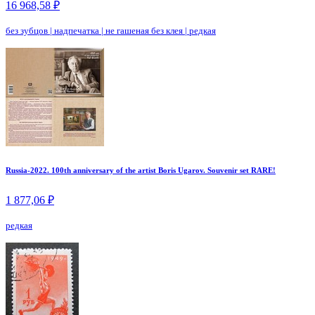
16 968,58 ₽
без зубцов
|
надпечатка
|
не гашеная без клея
|
редкая
Russia-2022. 100th anniversary of the artist Boris Ugarov. Souvenir set RARE!
1 877,06 ₽
редкая