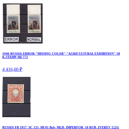
1940-RUSSIA-ERROR-"MISSING COLOR"-"AGRICULTURAL EXHIBITION"-30
K.STAMP-MI-772
4 416,60 ₽
RUSSIA YR 1917, SC 135, MI 81 Bxb, MLH, IMPERFOR, 10 RUB, ZVEREV 122G