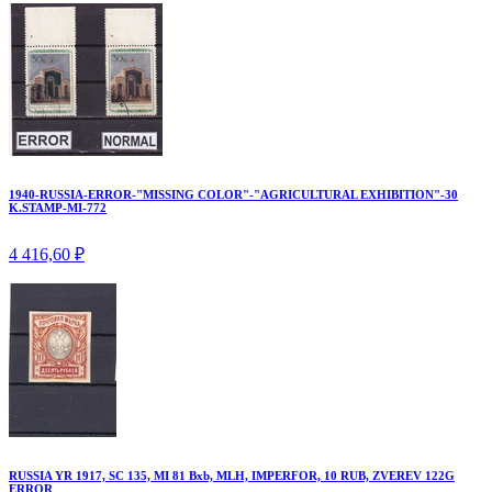
1940-RUSSIA-ERROR-"MISSING COLOR"-"AGRICULTURAL EXHIBITION"-30
K.STAMP-MI-772
4 416,60 ₽
RUSSIA YR 1917, SC 135, MI 81 Bxb, MLH, IMPERFOR, 10 RUB, ZVEREV 122G
ERROR