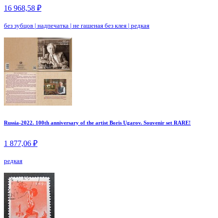
16 968,58 ₽
без зубцов
|
надпечатка
|
не гашеная без клея
|
редкая
Russia-2022. 100th anniversary of the artist Boris Ugarov. Souvenir set RARE!
1 877,06 ₽
редкая