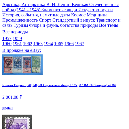
Арктика, Антарктика
В. И. Ленин
Великая Отечественная
война (1941 - 1945)
Знаменитые люди
Искусство, музеи
История, события, памятные даты
Космос
Медицина
Промышленность
Спорт
Стандартный выпуск
Транспорт и
связь
Туризм
Флора и фауна, богатства природы
Все темы
Все периоды
1957
1959
1960
1961
1962
1963
1964
1965
1966
1967
В продаже на eBay:
Russian Empire 5, 40, 50, 60 kop revenue stamp 1875 , 87 RARE Stamping set #4
2 061,08 ₽
редкая