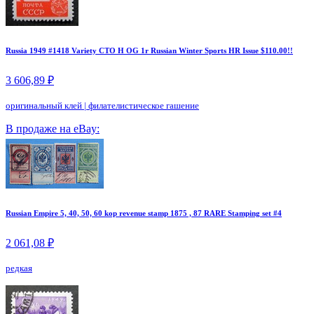
Russia 1949 #1418 Variety CTO H OG 1r Russian Winter Sports HR Issue $110.00!!
3 606,89 ₽
оригинальный клей
|
филателистическое гашение
В продаже на eBay:
Russian Empire 5, 40, 50, 60 kop revenue stamp 1875 , 87 RARE Stamping set #4
2 061,08 ₽
редкая