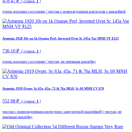
478,47 ₽
[ ставок:
1
]
очень хорошее состояние
|
чистая с поврежденным клеем или с наклейкой
Armenia 1920 10r on 1k Orange Perf, Inverted Ovpt Sc 145a Var MNH VF $125
736,10 ₽
[ ставок:
1
]
очень хорошее состояние
|
чистая, не имевшая наклейку
Armenia 1919 Ovpts, Sc 63a, 65a, 71 & 76a MLH, Sc 69 MNH CV $70
552,08 ₽
[ ставок:
1
]
чистая с поврежденным клеем (или с аккуратной наклейкой)
|
чистая, не
имевшая наклейку