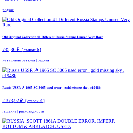
редкая
Old Original Collection 41 Different Russia Stamps Unused Very Rare
735,36 ₽
[ ставок:
0
]
не гашеная без клея
|
редкая
Russia USSR ☭ 1965 SC 3065 used error - gold missing sky . e1948b
2 373,92 ₽
[ ставок:
0
]
гашение
|
разновидность