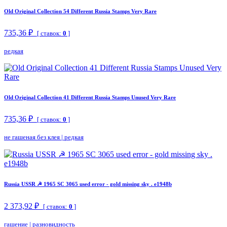
Old Original Collection 54 Different Russia Stamps Very Rare
735,36 ₽
[ ставок:
0
]
редкая
Old Original Collection 41 Different Russia Stamps Unused Very Rare
735,36 ₽
[ ставок:
0
]
не гашеная без клея
|
редкая
Russia USSR ☭ 1965 SC 3065 used error - gold missing sky . e1948b
2 373,92 ₽
[ ставок:
0
]
гашение
|
разновидность