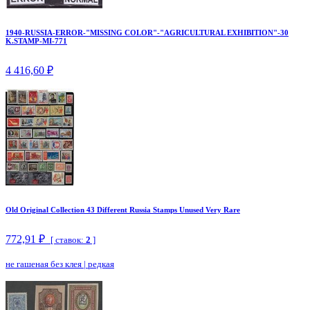
1940-RUSSIA-ERROR-"MISSING COLOR"-"AGRICULTURAL EXHIBITION"-30
K.STAMP-MI-771
4 416,60 ₽
Old Original Collection 43 Different Russia Stamps Unused Very Rare
772,91 ₽
[ ставок:
2
]
не гашеная без клея
|
редкая