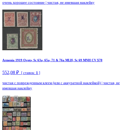
очень хорошее состояние
|
чистая, не имевшая наклейку
Armenia 1919 Ovpts, Sc 63a, 65a, 71 & 76a MLH, Sc 69 MNH CV $70
552,08 ₽
[ ставок:
1
]
чистая с поврежденным клеем (или с аккуратной наклейкой)
|
чистая, не
имевшая наклейку