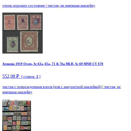
очень хорошее состояние
|
чистая, не имевшая наклейку
Armenia 1919 Ovpts, Sc 63a, 65a, 71 & 76a MLH, Sc 69 MNH CV $70
552,08 ₽
[ ставок:
1
]
чистая с поврежденным клеем (или с аккуратной наклейкой)
|
чистая, не
имевшая наклейку