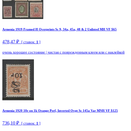
Armenia 1919 Framed H Overprints Sc 9, 34a, 45a, 48 & 2 Unlisted MH VF $65
478,47 ₽
[ ставок:
1
]
очень хорошее состояние
|
чистая с поврежденным клеем или с наклейкой
Armenia 1920 10r on 1k Orange Perf, Inverted Ovpt Sc 145a Var MNH VF $125
736,10 ₽
[ ставок:
1
]