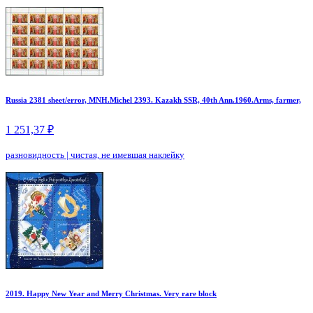
Russia 2381 sheet/error, MNH.Michel 2393. Kazakh SSR, 40th Ann.1960.Arms, farmer,
1 251,37 ₽
разновидность
|
чистая, не имевшая наклейку
2019. Happy New Year and Merry Christmas. Very rare block