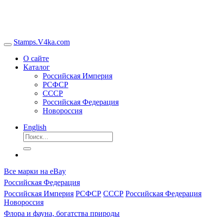
Stamps.V4ka.com
О сайте
Каталог
Российская Империя
РСФСР
СССР
Российская Федерация
Новороссия
English
Все марки на eBay
Российская Федерация
Российская Империя
РСФСР
СССР
Российская Федерация
Новороссия
Флора и фауна, богатства природы