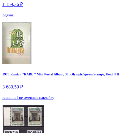
1 159,36 ₽
редкая
1973 Russian "RARE " Mini Postal Album, 30, Olympic/Sports Stamps, Used, NH.
3 680,50 ₽
гашение
|
не имевшая наклейку