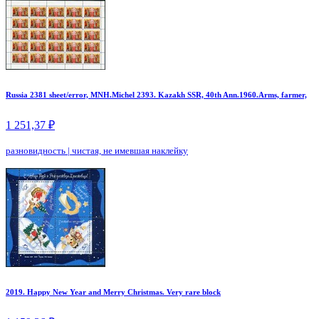
Russia 2381 sheet/error, MNH.Michel 2393. Kazakh SSR, 40th Ann.1960.Arms, farmer,
1 251,37 ₽
разновидность
|
чистая, не имевшая наклейку
2019. Happy New Year and Merry Christmas. Very rare block