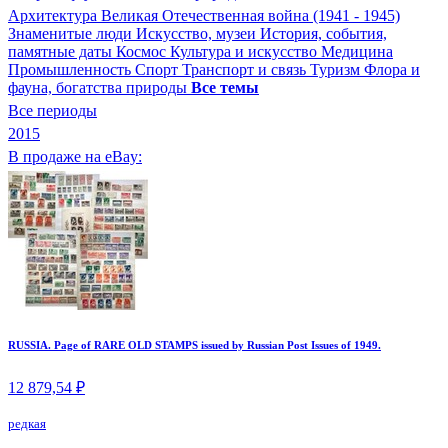
Архитектура
Великая Отечественная война (1941 - 1945)
Знаменитые люди
Искусство, музеи
История, события,
памятные даты
Космос
Культура и искусство
Медицина
Промышленность
Спорт
Транспорт и связь
Туризм
Флора и
фауна, богатства природы
Все темы
Все периоды
2015
В продаже на eBay:
RUSSIA. Page of RARE OLD STAMPS issued by Russian Post Issues of 1949.
12 879,54 ₽
редкая