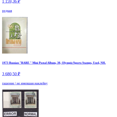
1 159,36 ₽
редкая
1973 Russian "RARE " Mini Postal Album, 30, Olympic/Sports Stamps, Used, NH.
3 680,50 ₽
гашение
|
не имевшая наклейку