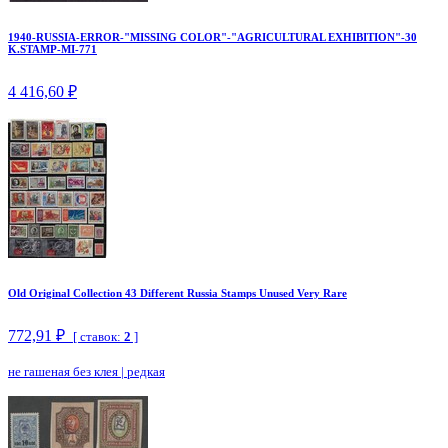
1940-RUSSIA-ERROR-"MISSING COLOR"-"AGRICULTURAL EXHIBITION"-30
K.STAMP-MI-771
4 416,60 ₽
Old Original Collection 43 Different Russia Stamps Unused Very Rare
772,91 ₽
[ ставок:
2
]
не гашеная без клея
|
редкая