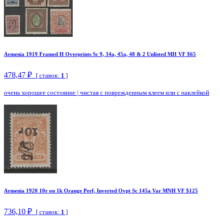
Armenia 1919 Framed H Overprints Sc 9, 34a, 45a, 48 & 2 Unlisted MH VF $65
478,47 ₽
[ ставок:
1
]
очень хорошее состояние
|
чистая с поврежденным клеем или с наклейкой
Armenia 1920 10r on 1k Orange Perf, Inverted Ovpt Sc 145a Var MNH VF $125
736,10 ₽
[ ставок:
1
]