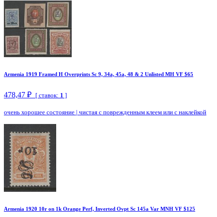
Armenia 1919 Framed H Overprints Sc 9, 34a, 45a, 48 & 2 Unlisted MH VF $65
478,47 ₽
[ ставок:
1
]
очень хорошее состояние
|
чистая с поврежденным клеем или с наклейкой
Armenia 1920 10r on 1k Orange Perf, Inverted Ovpt Sc 145a Var MNH VF $125