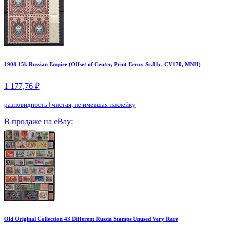
1908 15k Russian Empire (Offset of Center, Print Error, Sc.81c, CV170, MNH)
1 177,76 ₽
разновидность
|
чистая, не имевшая наклейку
В продаже на eBay:
Old Original Collection 43 Different Russia Stamps Unused Very Rare