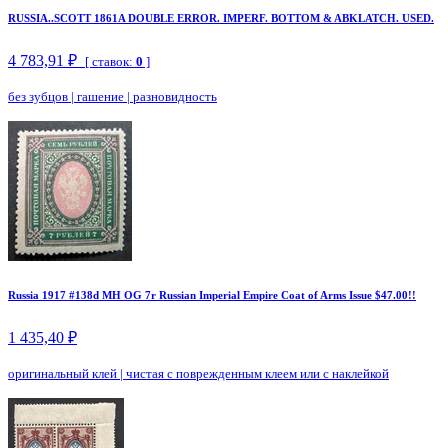
RUSSIA..SCOTT 1861A DOUBLE ERROR. IMPERF. BOTTOM & ABKLATCH. USED.
4 783,91 ₽
[ ставок:
0
]
без зубцов
|
гашение
|
разновидность
Russia 1917 #138d MH OG 7r Russian Imperial Empire Coat of Arms Issue $47.00!!
1 435,40 ₽
оригинальный клей
|
чистая с поврежденным клеем или с наклейкой