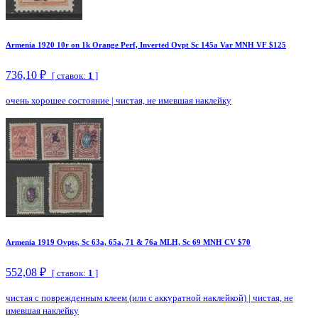
Armenia 1920 10r on 1k Orange Perf, Inverted Ovpt Sc 145a Var MNH VF $125
736,10 ₽
[ ставок:
1
]
очень хорошее состояние
|
чистая, не имевшая наклейку
Armenia 1919 Ovpts, Sc 63a, 65a, 71 & 76a MLH, Sc 69 MNH CV $70
552,08 ₽
[ ставок:
1
]
чистая с поврежденным клеем (или с аккуратной наклейкой)
|
чистая, не
имевшая наклейку