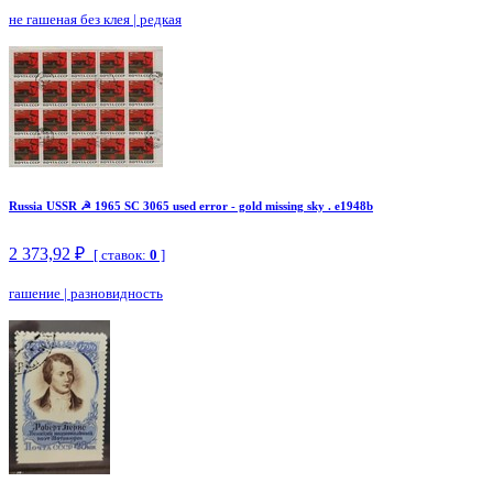
не гашеная без клея
|
редкая
Russia USSR ☭ 1965 SC 3065 used error - gold missing sky . e1948b
2 373,92 ₽
[ ставок:
0
]
гашение
|
разновидность