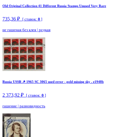
Old Original Collection 41 Different Russia Stamps Unused Very Rare
735,36 ₽
[ ставок:
0
]
не гашеная без клея
|
редкая
Russia USSR ☭ 1965 SC 3065 used error - gold missing sky . e1948b
2 373,92 ₽
[ ставок:
0
]
гашение
|
разновидность