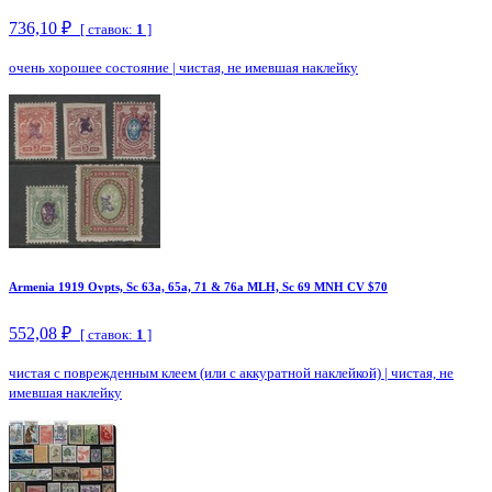
736,10 ₽
[ ставок:
1
]
очень хорошее состояние
|
чистая, не имевшая наклейку
Armenia 1919 Ovpts, Sc 63a, 65a, 71 & 76a MLH, Sc 69 MNH CV $70
552,08 ₽
[ ставок:
1
]
чистая с поврежденным клеем (или с аккуратной наклейкой)
|
чистая, не
имевшая наклейку