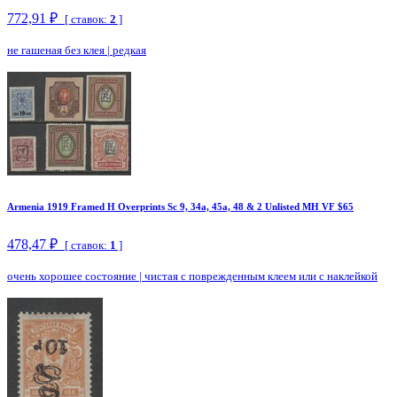
772,91 ₽
[ ставок:
2
]
не гашеная без клея
|
редкая
Armenia 1919 Framed H Overprints Sc 9, 34a, 45a, 48 & 2 Unlisted MH VF $65
478,47 ₽
[ ставок:
1
]
очень хорошее состояние
|
чистая с поврежденным клеем или с наклейкой