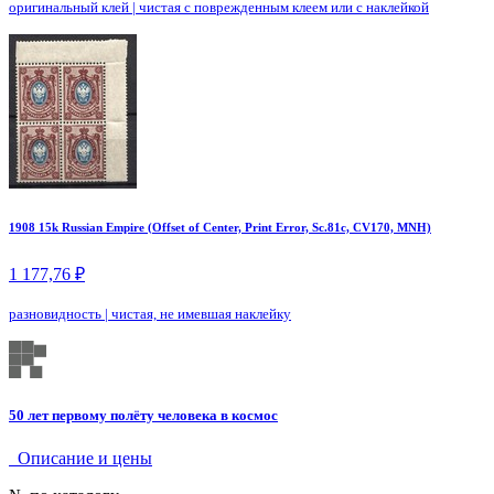
оригинальный клей
|
чистая с поврежденным клеем или с наклейкой
1908 15k Russian Empire (Offset of Center, Print Error, Sc.81c, CV170, MNH)
1 177,76 ₽
разновидность
|
чистая, не имевшая наклейку
50 лет первому полёту человека в космос
Описание и цены