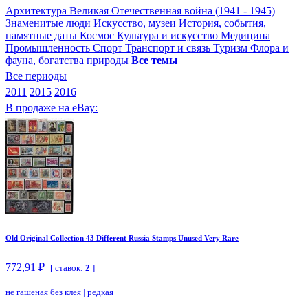
Архитектура
Великая Отечественная война (1941 - 1945)
Знаменитые люди
Искусство, музеи
История, события,
памятные даты
Космос
Культура и искусство
Медицина
Промышленность
Спорт
Транспорт и связь
Туризм
Флора и
фауна, богатства природы
Все темы
Все периоды
2011
2015
2016
В продаже на eBay:
Old Original Collection 43 Different Russia Stamps Unused Very Rare
772,91 ₽
[ ставок:
2
]
не гашеная без клея
|
редкая