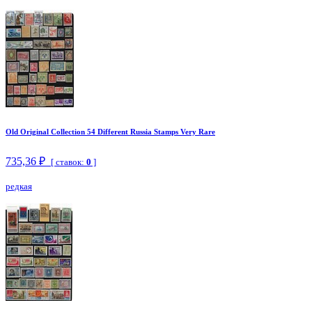
Old Original Collection 54 Different Russia Stamps Very Rare
735,36 ₽
[ ставок:
0
]
редкая