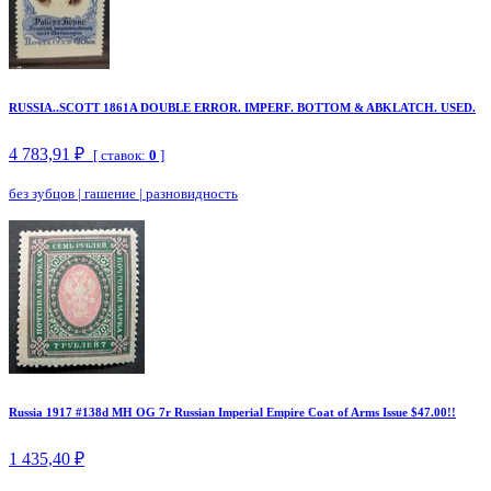
RUSSIA..SCOTT 1861A DOUBLE ERROR. IMPERF. BOTTOM & ABKLATCH. USED.
4 783,91 ₽
[ ставок:
0
]
без зубцов
|
гашение
|
разновидность
Russia 1917 #138d MH OG 7r Russian Imperial Empire Coat of Arms Issue $47.00!!
1 435,40 ₽