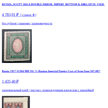
RUSSIA..SCOTT 1861A DOUBLE ERROR. IMPERF. BOTTOM & ABKLATCH. USED.
4 783,91 ₽
[ ставок:
0
]
без зубцов
|
гашение
|
разновидность
Russia 1917 #138d MH OG 7r Russian Imperial Empire Coat of Arms Issue $47.00!!
1 435,40 ₽
оригинальный клей
|
чистая с поврежденным клеем или с наклейкой