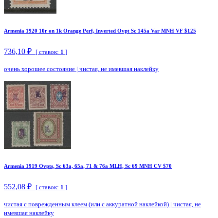
Armenia 1920 10r on 1k Orange Perf, Inverted Ovpt Sc 145a Var MNH VF $125
736,10 ₽
[ ставок:
1
]
очень хорошее состояние
|
чистая, не имевшая наклейку
Armenia 1919 Ovpts, Sc 63a, 65a, 71 & 76a MLH, Sc 69 MNH CV $70
552,08 ₽
[ ставок:
1
]
чистая с поврежденным клеем (или с аккуратной наклейкой)
|
чистая, не
имевшая наклейку