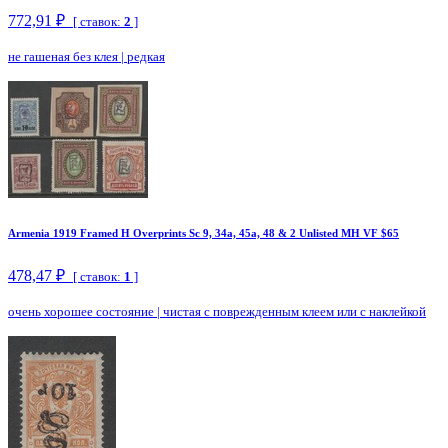
772,91 ₽
[ ставок:
2
]
не гашеная без клея
|
редкая
Armenia 1919 Framed H Overprints Sc 9, 34a, 45a, 48 & 2 Unlisted MH VF $65
478,47 ₽
[ ставок:
1
]
очень хорошее состояние
|
чистая с поврежденным клеем или с наклейкой