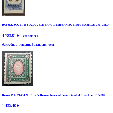
RUSSIA..SCOTT 1861A DOUBLE ERROR. IMPERF. BOTTOM & ABKLATCH. USED.
4 783,91 ₽
[ ставок:
0
]
без зубцов
|
гашение
|
разновидность
Russia 1917 #138d MH OG 7r Russian Imperial Empire Coat of Arms Issue $47.00!!
1 435,40 ₽