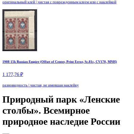
оригинальный клей
|
чистая с поврежденным клеем или с наклейкой
1908 15k Russian Empire (Offset of Center, Print Error, Sc.81c, CV170, MNH)
1 177,76 ₽
разновидность
|
чистая, не имевшая наклейку
Природный парк «Ленские
столбы». Всемирное
природное наследие России