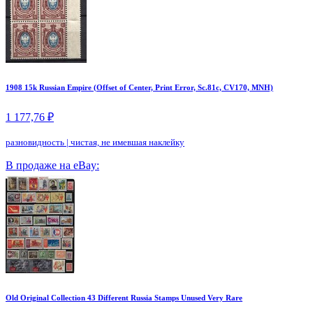
1908 15k Russian Empire (Offset of Center, Print Error, Sc.81c, CV170, MNH)
1 177,76 ₽
разновидность
|
чистая, не имевшая наклейку
В продаже на eBay:
Old Original Collection 43 Different Russia Stamps Unused Very Rare