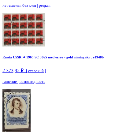
не гашеная без клея
|
редкая
Russia USSR ☭ 1965 SC 3065 used error - gold missing sky . e1948b
2 373,92 ₽
[ ставок:
0
]
гашение
|
разновидность