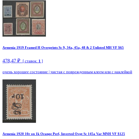
Armenia 1919 Framed H Overprints Sc 9, 34a, 45a, 48 & 2 Unlisted MH VF $65
478,47 ₽
[ ставок:
1
]
очень хорошее состояние
|
чистая с поврежденным клеем или с наклейкой
Armenia 1920 10r on 1k Orange Perf, Inverted Ovpt Sc 145a Var MNH VF $125