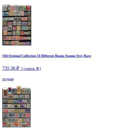
Old Original Collection 54 Different Russia Stamps Very Rare
735,36 ₽
[ ставок:
0
]
редкая