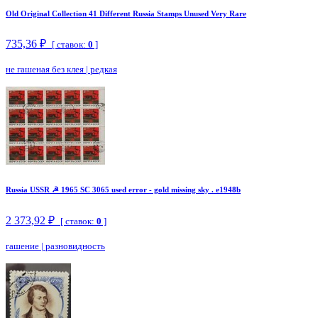
Old Original Collection 41 Different Russia Stamps Unused Very Rare
735,36 ₽
[ ставок:
0
]
не гашеная без клея
|
редкая
Russia USSR ☭ 1965 SC 3065 used error - gold missing sky . e1948b
2 373,92 ₽
[ ставок:
0
]
гашение
|
разновидность