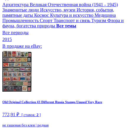
Архитектура
Великая Отечественная война (1941 - 1945)
Знаменитые люди
Искусство, музеи
История, события,
памятные даты
Космос
Культура и искусство
Медицина
Промышленность
Спорт
Транспорт и связь
Туризм
Флора и
фауна, богатства природы
Все темы
Все периоды
2015
В продаже на eBay:
Old Original Collection 43 Different Russia Stamps Unused Very Rare
772,91 ₽
[ ставок:
2
]
не гашеная без клея
|
редкая