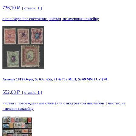
736,10 ₽
[ ставок:
1
]
очень хорошее состояние
|
чистая, не имевшая наклейку
Armenia 1919 Ovpts, Sc 63a, 65a, 71 & 76a MLH, Sc 69 MNH CV $70
552,08 ₽
[ ставок:
1
]
чистая с поврежденным клеем (или с аккуратной наклейкой)
|
чистая, не
имевшая наклейку