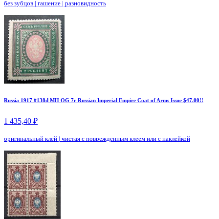
без зубцов
|
гашение
|
разновидность
Russia 1917 #138d MH OG 7r Russian Imperial Empire Coat of Arms Issue $47.00!!
1 435,40 ₽
оригинальный клей
|
чистая с поврежденным клеем или с наклейкой