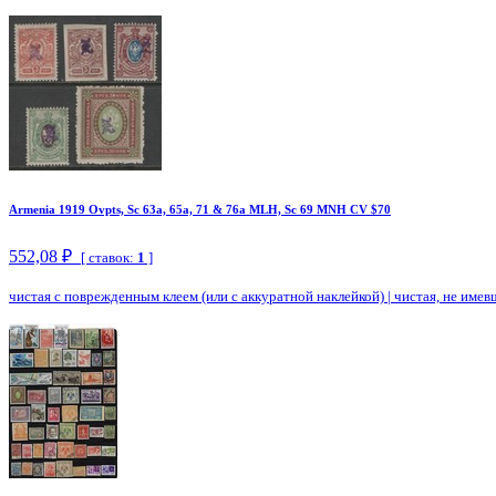
Armenia 1919 Ovpts, Sc 63a, 65a, 71 & 76a MLH, Sc 69 MNH CV $70
552,08 ₽
[ ставок:
1
]
чистая с поврежденным клеем (или с аккуратной наклейкой)
|
чистая, не имев