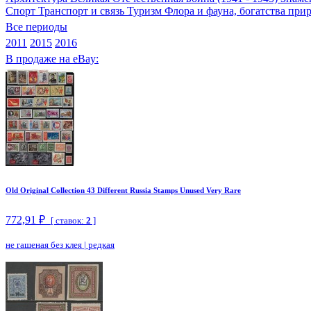
Спорт
Транспорт и связь
Туризм
Флора и фауна, богатства пр
Все периоды
2011
2015
2016
В продаже на eBay:
Old Original Collection 43 Different Russia Stamps Unused Very Rare
772,91 ₽
[ ставок:
2
]
не гашеная без клея
|
редкая