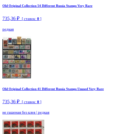
Old Original Collection 54 Different Russia Stamps Very Rare
735,36 ₽
[ ставок:
0
]
редкая
Old Original Collection 41 Different Russia Stamps Unused Very Rare
735,36 ₽
[ ставок:
0
]
не гашеная без клея
|
редкая