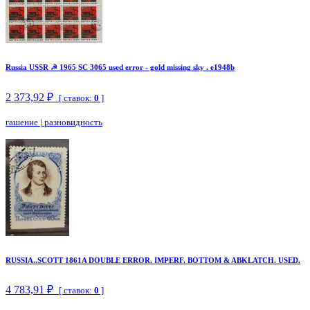
Russia USSR ☭ 1965 SC 3065 used error - gold missing sky . e1948b
2 373,92 ₽
[ ставок:
0
]
гашение
|
разновидность
RUSSIA..SCOTT 1861A DOUBLE ERROR. IMPERF. BOTTOM & ABKLATCH. USED.
4 783,91 ₽
[ ставок:
0
]