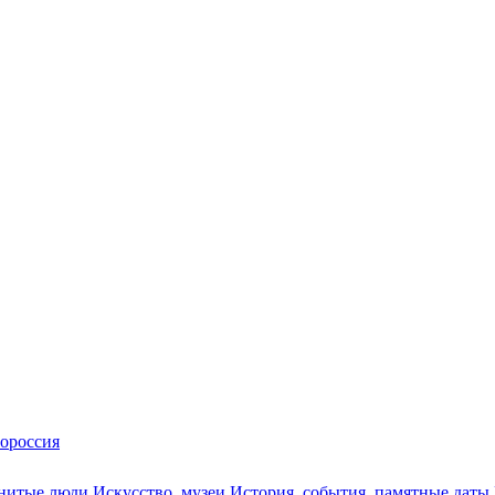
ороссия
нитые люди
Искусство, музеи
История, события, памятные даты