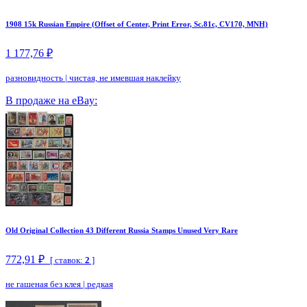
1908 15k Russian Empire (Offset of Center, Print Error, Sc.81c, CV170, MNH)
1 177,76 ₽
разновидность
|
чистая, не имевшая наклейку
В продаже на eBay:
Old Original Collection 43 Different Russia Stamps Unused Very Rare
772,91 ₽
[ ставок:
2
]
не гашеная без клея
|
редкая