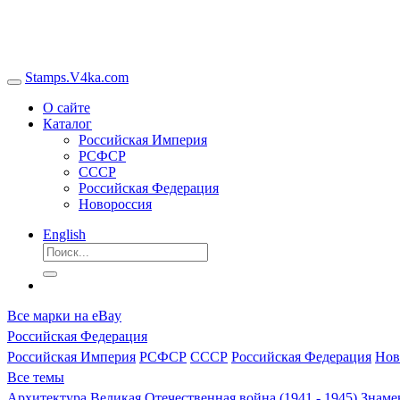
Stamps.V4ka.com
О сайте
Каталог
Российская Империя
РСФСР
СССР
Российская Федерация
Новороссия
English
Все марки на eBay
Российская Федерация
Российская Империя
РСФСР
СССР
Российская Федерация
Нов
Все темы
Архитектура
Великая Отечественная война (1941 - 1945)
Знаме