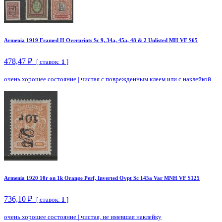
Armenia 1919 Framed H Overprints Sc 9, 34a, 45a, 48 & 2 Unlisted MH VF $65
478,47 ₽
[ ставок:
1
]
очень хорошее состояние
|
чистая с поврежденным клеем или с наклейкой
Armenia 1920 10r on 1k Orange Perf, Inverted Ovpt Sc 145a Var MNH VF $125
736,10 ₽
[ ставок:
1
]
очень хорошее состояние
|
чистая, не имевшая наклейку