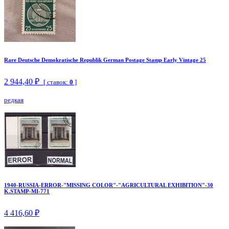
Rare Deutsche Demokratische Republik German Postage Stamp Early Vintage 25
2 944,40 ₽
[ ставок:
0
]
редкая
1940-RUSSIA-ERROR-"MISSING COLOR"-"AGRICULTURAL EXHIBITION"-30
K.STAMP-MI-771
4 416,60 ₽