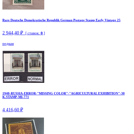
Rare Deutsche Demokratische Republik German Postage Stamp Early Vintage 25
2 944,40 ₽
[ ставок:
0
]
редкая
1940-RUSSIA-ERROR-"MISSING COLOR"-"AGRICULTURAL EXHIBITION"-30
K.STAMP-MI-771
4 416,60 ₽