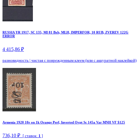
RUSSIA YR 1917, SC 135, MI 81 Bxb, MLH, IMPERFOR, 10 RUB, ZVEREV 122G
ERROR
4 415,86 ₽
разновидность
|
чистая с поврежденным клеем (или с аккуратной наклейкой)
Armenia 1920 10r on 1k Orange Perf, Inverted Ovpt Sc 145a Var MNH VF $125
736,10 ₽
[ ставок:
1
]