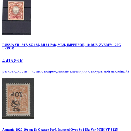
RUSSIA YR 1917, SC 135, MI 81 Bxb, MLH, IMPERFOR, 10 RUB, ZVEREV 122G
ERROR
4 415,86 ₽
разновидность
|
чистая с поврежденным клеем (или с аккуратной наклейкой)
Armenia 1920 10r on 1k Orange Perf, Inverted Ovpt Sc 145a Var MNH VF $125