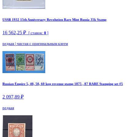
USSR 1932 15th Anniversary Revolution Rare Mint Russia 35k Stamp
16 562,25 ₽
[ ставок:
0
]
редкая
|
чистая с оригинальным клеем
Russian Empire 5, 40, 50, 60 kop revenue stamp 1875 , 87 RARE Stamping set #5
2 097,89 ₽
редкая