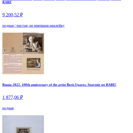
RARE
9 200,52 ₽
редкая
|
чистая, не имевшая наклейку
Russia-2022. 100th anniversary of the artist Boris Ugarov. Souvenir set RARE!
1 877,06 ₽
редкая