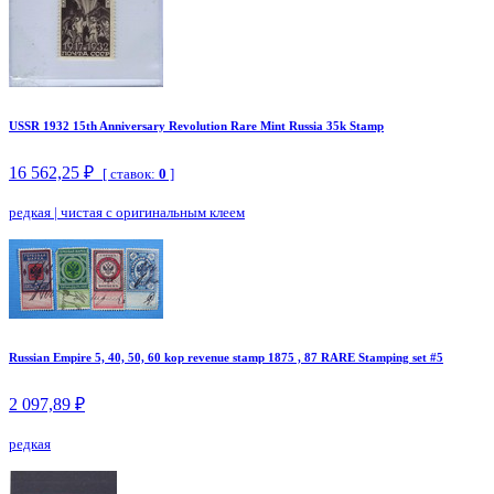
USSR 1932 15th Anniversary Revolution Rare Mint Russia 35k Stamp
16 562,25 ₽
[ ставок:
0
]
редкая
|
чистая с оригинальным клеем
Russian Empire 5, 40, 50, 60 kop revenue stamp 1875 , 87 RARE Stamping set #5
2 097,89 ₽
редкая