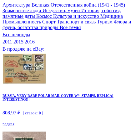
Архитектура
Великая Отечественная война (1941 - 1945)
Знаменитые люди
Искусство, музеи
История, события,
памятные даты
Космос
Культура и искусство
Медицина
Промышленность
Спорт
Транспорт и связь
Туризм
Флора и
фауна, богатства природы
Все темы
Все периоды
2011
2015
2016
В продаже на eBay:
RUSSIA. VERY RARE POLAR MAIL COVER W/4 STAMPS. REPLICA!
INTERESTING!!!
808,97 ₽
[ ставок:
0
]
редкая