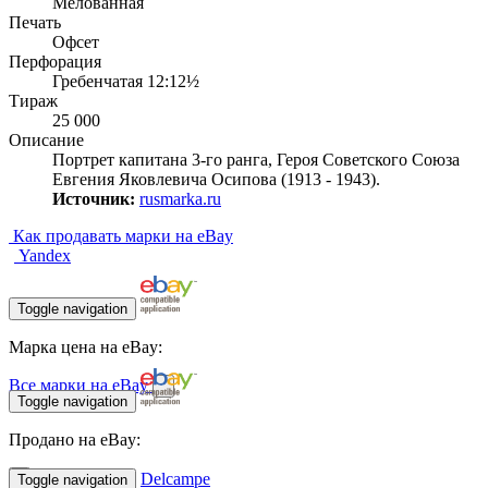
Мелованная
Печать
Офсет
Перфорация
Гребенчатая 12:12½
Тираж
25 000
Описание
Портрет капитана 3-го ранга, Героя Советского Союза
Евгения Яковлевича Осипова (1913 - 1943).
Источник:
rusmarka.ru
Как продавать марки на eBay
Yandex
Toggle navigation
Марка цена на eBay:
Все марки на eBay
Toggle navigation
Продано на eBay:
Delcampe
Toggle navigation