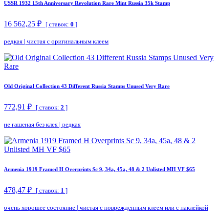
USSR 1932 15th Anniversary Revolution Rare Mint Russia 35k Stamp
16 562,25 ₽
[ ставок:
0
]
редкая
|
чистая с оригинальным клеем
Old Original Collection 43 Different Russia Stamps Unused Very Rare
772,91 ₽
[ ставок:
2
]
не гашеная без клея
|
редкая
Armenia 1919 Framed H Overprints Sc 9, 34a, 45a, 48 & 2 Unlisted MH VF $65
478,47 ₽
[ ставок:
1
]
очень хорошее состояние
|
чистая с поврежденным клеем или с наклейкой