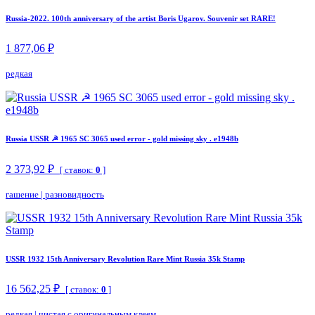
Russia-2022. 100th anniversary of the artist Boris Ugarov. Souvenir set RARE!
1 877,06 ₽
редкая
Russia USSR ☭ 1965 SC 3065 used error - gold missing sky . e1948b
2 373,92 ₽
[ ставок:
0
]
гашение
|
разновидность
USSR 1932 15th Anniversary Revolution Rare Mint Russia 35k Stamp
16 562,25 ₽
[ ставок:
0
]
редкая
|
чистая с оригинальным клеем