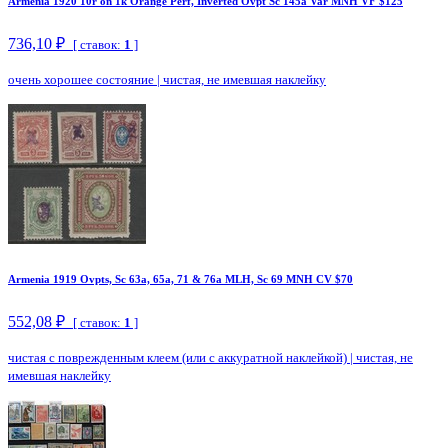
Armenia 1920 10r on 1k Orange Perf, Inverted Ovpt Sc 145a Var MNH VF $125
736,10 ₽
[ ставок:
1
]
очень хорошее состояние
|
чистая, не имевшая наклейку
Armenia 1919 Ovpts, Sc 63a, 65a, 71 & 76a MLH, Sc 69 MNH CV $70
552,08 ₽
[ ставок:
1
]
чистая с поврежденным клеем (или с аккуратной наклейкой)
|
чистая, не
имевшая наклейку