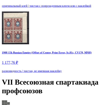
оригинальный клей
|
чистая с поврежденным клеем или с наклейкой
1908 15k Russian Empire (Offset of Center, Print Error, Sc.81c, CV170, MNH)
1 177,76 ₽
разновидность
|
чистая, не имевшая наклейку
VII Всесоюзная спартакиада
профсоюзов