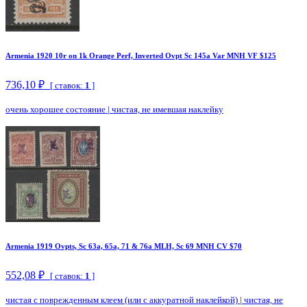
Armenia 1920 10r on 1k Orange Perf, Inverted Ovpt Sc 145a Var MNH VF $125
736,10 ₽
[ ставок:
1
]
очень хорошее состояние
|
чистая, не имевшая наклейку
Armenia 1919 Ovpts, Sc 63a, 65a, 71 & 76a MLH, Sc 69 MNH CV $70
552,08 ₽
[ ставок:
1
]
чистая с поврежденным клеем (или с аккуратной наклейкой)
|
чистая, не