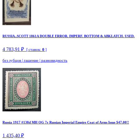
RUSSIA..SCOTT 1861A DOUBLE ERROR. IMPERF. BOTTOM & ABKLATCH. USED.
4 783,91 ₽
[ ставок:
0
]
без зубцов
|
гашение
|
разновидность
Russia 1917 #138d MH OG 7r Russian Imperial Empire Coat of Arms Issue $47.00!!
1 435,40 ₽