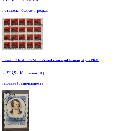
[ ставок:
0
]
не гашеная без клея
|
редкая
Russia USSR ☭ 1965 SC 3065 used error - gold missing sky . e1948b
2 373,92 ₽
[ ставок:
0
]
гашение
|
разновидность