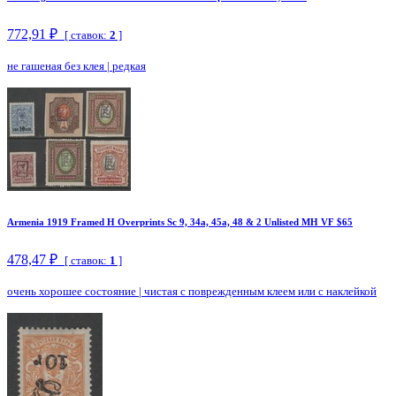
772,91 ₽
[ ставок:
2
]
не гашеная без клея
|
редкая
Armenia 1919 Framed H Overprints Sc 9, 34a, 45a, 48 & 2 Unlisted MH VF $65
478,47 ₽
[ ставок:
1
]
очень хорошее состояние
|
чистая с поврежденным клеем или с наклейкой