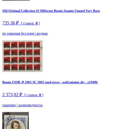
Old Original Collection 41 Different Russia Stamps Unused Very Rare
735,36 ₽
[ ставок:
0
]
не гашеная без клея
|
редкая
Russia USSR ☭ 1965 SC 3065 used error - gold missing sky . e1948b
2 373,92 ₽
[ ставок:
0
]
гашение
|
разновидность