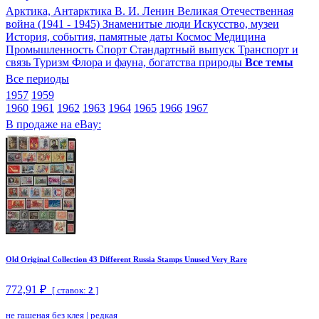
Арктика, Антарктика
В. И. Ленин
Великая Отечественная
война (1941 - 1945)
Знаменитые люди
Искусство, музеи
История, события, памятные даты
Космос
Медицина
Промышленность
Спорт
Стандартный выпуск
Транспорт и
связь
Туризм
Флора и фауна, богатства природы
Все темы
Все периоды
1957
1959
1960
1961
1962
1963
1964
1965
1966
1967
В продаже на eBay:
Old Original Collection 43 Different Russia Stamps Unused Very Rare
772,91 ₽
[ ставок:
2
]
не гашеная без клея
|
редкая