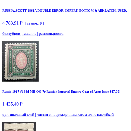
RUSSIA..SCOTT 1861A DOUBLE ERROR. IMPERF. BOTTOM & ABKLATCH. USED.
4 783,91 ₽
[ ставок:
0
]
без зубцов
|
гашение
|
разновидность
Russia 1917 #138d MH OG 7r Russian Imperial Empire Coat of Arms Issue $47.00!!
1 435,40 ₽
оригинальный клей
|
чистая с поврежденным клеем или с наклейкой