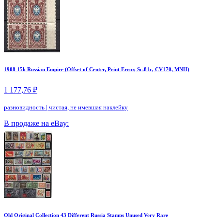
1908 15k Russian Empire (Offset of Center, Print Error, Sc.81c, CV170, MNH)
1 177,76 ₽
разновидность
|
чистая, не имевшая наклейку
В продаже на eBay:
Old Original Collection 43 Different Russia Stamps Unused Very Rare