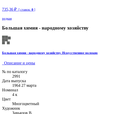
735,36 ₽
[ ставок:
0
]
редкая
Большая химия - народному хозяйству
Большая химия - народному хозяйству. Искусственное волокно
Описание и цены
№ по каталогу
2991
Дата выпуска
1964 27 марта
Номинал
4 к
Цвет
Многоцветный
Художник
Завьялов В.