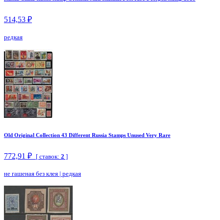
514,53 ₽
редкая
Old Original Collection 43 Different Russia Stamps Unused Very Rare
772,91 ₽
[ ставок:
2
]
не гашеная без клея
|
редкая