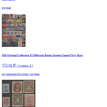
редкая
Old Original Collection 43 Different Russia Stamps Unused Very Rare
772,91 ₽
[ ставок:
2
]
не гашеная без клея
|
редкая