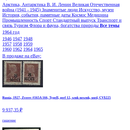
Арктика, Антарктика
В. И. Ленин
Великая Отечественная
война (1941 - 1945)
Знаменитые люди
Искусство, музеи
История, события, памятные даты
Космос
Медицина
Промышленность
Спорт
Стандартный выпуск
Транспорт и
связь
Туризм
Флора и фауна, богатства природы
Все темы
1964 год
1946
1947
1948
1957
1958
1959
1960
1962
1964
1965
В продаже на eBay:
Russia, 1927, Zverev #165A 166, TypeII, perf 12, wmk nowmk, used, CV$225
9 937,35 ₽
гашение