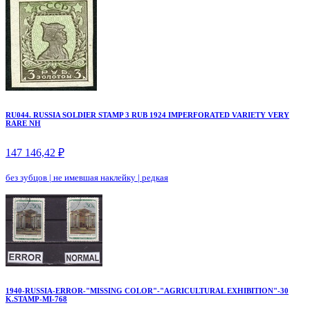
RU044. RUSSIA SOLDIER STAMP 3 RUB 1924 IMPERFORATED VARIETY VERY
RARE NH
147 146,42 ₽
без зубцов
|
не имевшая наклейку
|
редкая
1940-RUSSIA-ERROR-"MISSING COLOR"-"AGRICULTURAL EXHIBITION"-30
K.STAMP-MI-768