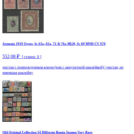
Armenia 1919 Ovpts, Sc 63a, 65a, 71 & 76a MLH, Sc 69 MNH CV $70
552,08 ₽
[ ставок:
1
]
чистая с поврежденным клеем (или с аккуратной наклейкой)
|
чистая, не
имевшая наклейку
Old Original Collection 54 Different Russia Stamps Very Rare