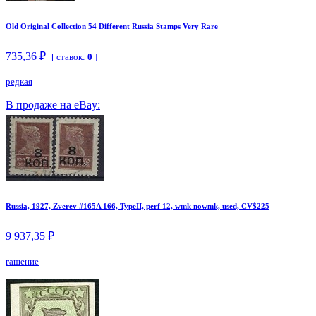
Old Original Collection 54 Different Russia Stamps Very Rare
735,36 ₽
[ ставок:
0
]
редкая
В продаже на eBay:
Russia, 1927, Zverev #165A 166, TypeII, perf 12, wmk nowmk, used, CV$225
9 937,35 ₽
гашение