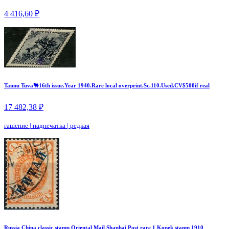
4 416,60 ₽
Tannu Tuva🐫16th issue.Year 1940.Rare local overprint.Sc.110.Used.CV$500if real
17 482,38 ₽
гашение
|
надпечатка
|
редкая
Russia China classic stamp Oriental Mail Shanhai Post rare 1 Kopek stamp 1910