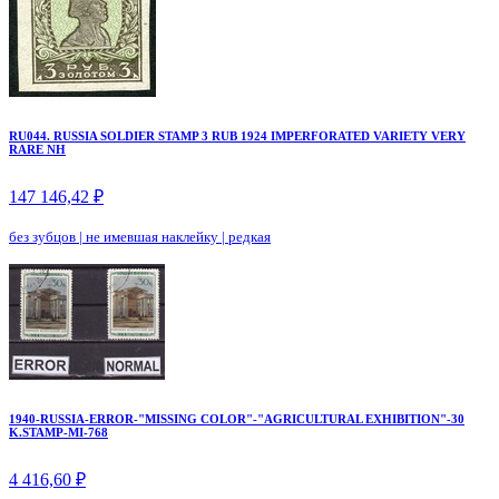
RU044. RUSSIA SOLDIER STAMP 3 RUB 1924 IMPERFORATED VARIETY VERY
RARE NH
147 146,42 ₽
без зубцов
|
не имевшая наклейку
|
редкая
1940-RUSSIA-ERROR-"MISSING COLOR"-"AGRICULTURAL EXHIBITION"-30
K.STAMP-MI-768
4 416,60 ₽