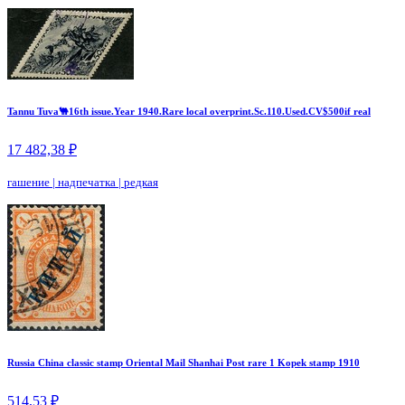
Tannu Tuva🐫16th issue.Year 1940.Rare local overprint.Sc.110.Used.CV$500if real
17 482,38 ₽
гашение
|
надпечатка
|
редкая
Russia China classic stamp Oriental Mail Shanhai Post rare 1 Kopek stamp 1910
514,53 ₽