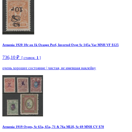
Armenia 1920 10r on 1k Orange Perf, Inverted Ovpt Sc 145a Var MNH VF $125
736,10 ₽
[ ставок:
1
]
очень хорошее состояние
|
чистая, не имевшая наклейку
Armenia 1919 Ovpts, Sc 63a, 65a, 71 & 76a MLH, Sc 69 MNH CV $70