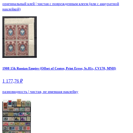
оригинальный клей
|
чистая с поврежденным клеем (или с аккуратной
наклейкой)
1908 15k Russian Empire (Offset of Center, Print Error, Sc.81c, CV170, MNH)
1 177,76 ₽
разновидность
|
чистая, не имевшая наклейку