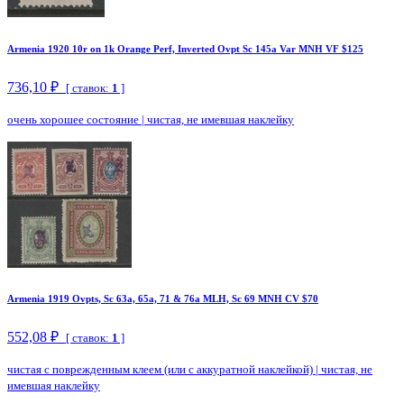
Armenia 1920 10r on 1k Orange Perf, Inverted Ovpt Sc 145a Var MNH VF $125
736,10 ₽
[ ставок:
1
]
очень хорошее состояние
|
чистая, не имевшая наклейку
Armenia 1919 Ovpts, Sc 63a, 65a, 71 & 76a MLH, Sc 69 MNH CV $70
552,08 ₽
[ ставок:
1
]
чистая с поврежденным клеем (или с аккуратной наклейкой)
|
чистая, не
имевшая наклейку