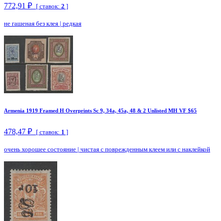
772,91 ₽
[ ставок:
2
]
не гашеная без клея
|
редкая
Armenia 1919 Framed H Overprints Sc 9, 34a, 45a, 48 & 2 Unlisted MH VF $65
478,47 ₽
[ ставок:
1
]
очень хорошее состояние
|
чистая с поврежденным клеем или с наклейкой