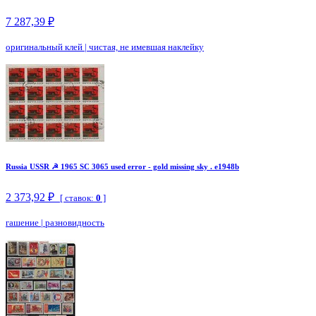
7 287,39 ₽
оригинальный клей
|
чистая, не имевшая наклейку
Russia USSR ☭ 1965 SC 3065 used error - gold missing sky . e1948b
2 373,92 ₽
[ ставок:
0
]
гашение
|
разновидность