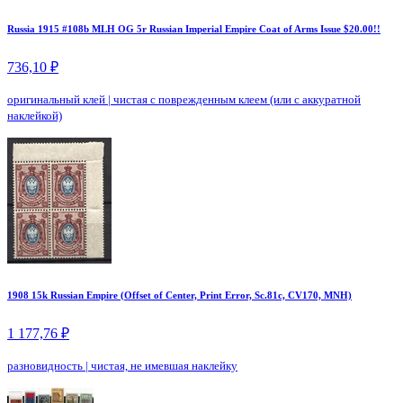
Russia 1915 #108b MLH OG 5r Russian Imperial Empire Coat of Arms Issue $20.00!!
736,10 ₽
оригинальный клей
|
чистая с поврежденным клеем (или с аккуратной
наклейкой)
1908 15k Russian Empire (Offset of Center, Print Error, Sc.81c, CV170, MNH)
1 177,76 ₽
разновидность
|
чистая, не имевшая наклейку