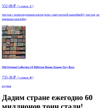
552,08 ₽
[ ставок:
1
]
чистая с поврежденным клеем (или с аккуратной наклейкой)
|
чистая, не
имевшая наклейку
Old Original Collection 54 Different Russia Stamps Very Rare
735,36 ₽
[ ставок:
0
]
редкая
Дадим стране ежегодно 60
миллионов тонн стали!