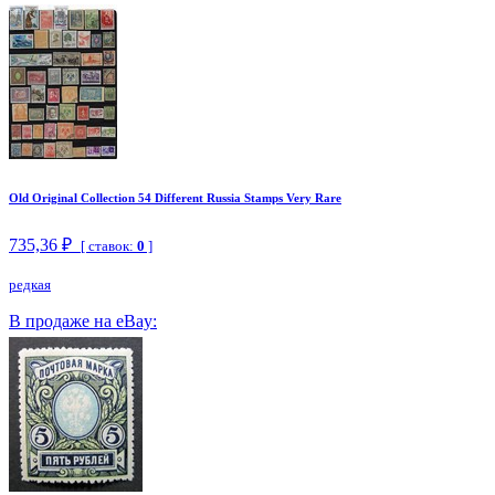
Old Original Collection 54 Different Russia Stamps Very Rare
735,36 ₽
[ ставок:
0
]
редкая
В продаже на eBay: