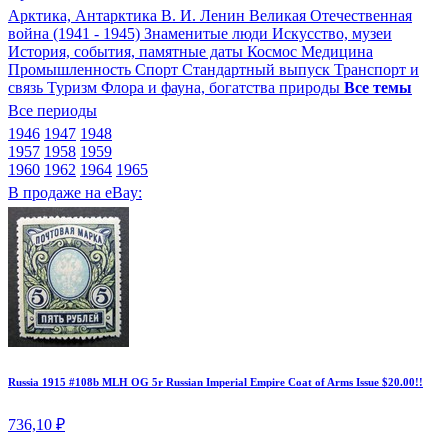
Арктика, Антарктика
В. И. Ленин
Великая Отечественная
война (1941 - 1945)
Знаменитые люди
Искусство, музеи
История, события, памятные даты
Космос
Медицина
Промышленность
Спорт
Стандартный выпуск
Транспорт и
связь
Туризм
Флора и фауна, богатства природы
Все темы
Все периоды
1946
1947
1948
1957
1958
1959
1960
1962
1964
1965
В продаже на eBay:
Russia 1915 #108b MLH OG 5r Russian Imperial Empire Coat of Arms Issue $20.00!!
736,10 ₽