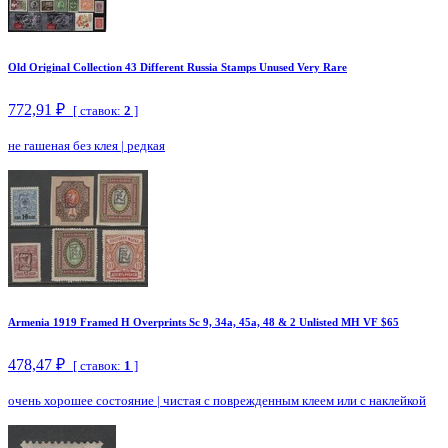
Old Original Collection 43 Different Russia Stamps Unused Very Rare
772,91 ₽
[ ставок:
2
]
не гашеная без клея
|
редкая
Armenia 1919 Framed H Overprints Sc 9, 34a, 45a, 48 & 2 Unlisted MH VF $65
478,47 ₽
[ ставок:
1
]
очень хорошее состояние
|
чистая с поврежденным клеем или с наклейкой