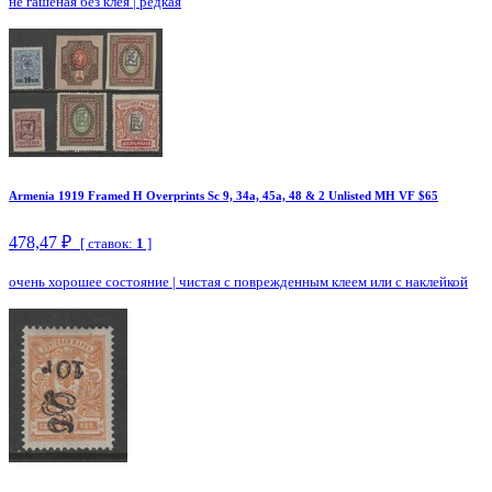
не гашеная без клея
|
редкая
Armenia 1919 Framed H Overprints Sc 9, 34a, 45a, 48 & 2 Unlisted MH VF $65
478,47 ₽
[ ставок:
1
]
очень хорошее состояние
|
чистая с поврежденным клеем или с наклейкой