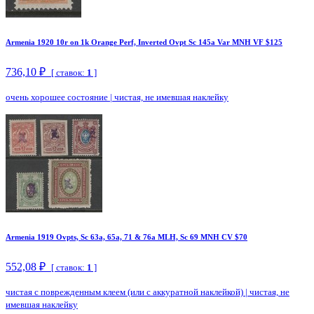
Armenia 1920 10r on 1k Orange Perf, Inverted Ovpt Sc 145a Var MNH VF $125
736,10 ₽
[ ставок:
1
]
очень хорошее состояние
|
чистая, не имевшая наклейку
Armenia 1919 Ovpts, Sc 63a, 65a, 71 & 76a MLH, Sc 69 MNH CV $70
552,08 ₽
[ ставок:
1
]
чистая с поврежденным клеем (или с аккуратной наклейкой)
|
чистая, не
имевшая наклейку