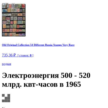
Old Original Collection 54 Different Russia Stamps Very Rare
735,36 ₽
[ ставок:
0
]
редкая
Электроэнергия 500 - 520
млрд. квт-часов в 1965