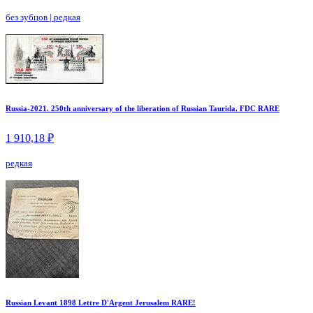
без зубцов
|
редкая
Russia-2021. 250th anniversary of the liberation of Russian Taurida. FDC RARE
1 910,18 ₽
редкая
Russian Levant 1898 Lettre D'Argent Jerusalem RARE!