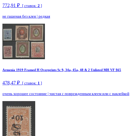
772,91 ₽
[ ставок:
2
]
не гашеная без клея
|
редкая
Armenia 1919 Framed H Overprints Sc 9, 34a, 45a, 48 & 2 Unlisted MH VF $65
478,47 ₽
[ ставок:
1
]
очень хорошее состояние
|
чистая с поврежденным клеем или с наклейкой