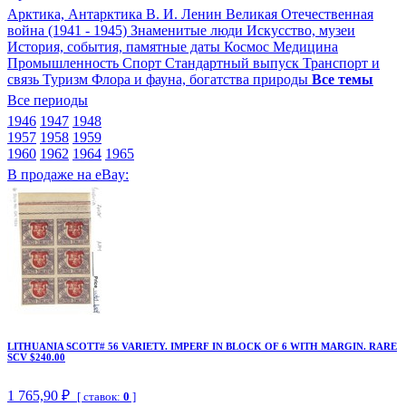
Арктика, Антарктика
В. И. Ленин
Великая Отечественная
война (1941 - 1945)
Знаменитые люди
Искусство, музеи
История, события, памятные даты
Космос
Медицина
Промышленность
Спорт
Стандартный выпуск
Транспорт и
связь
Туризм
Флора и фауна, богатства природы
Все темы
Все периоды
1946
1947
1948
1957
1958
1959
1960
1962
1964
1965
В продаже на eBay:
LITHUANIA SCOTT# 56 VARIETY. IMPERF IN BLOCK OF 6 WITH MARGIN. RARE
SCV $240.00
1 765,90 ₽
[ ставок:
0
]