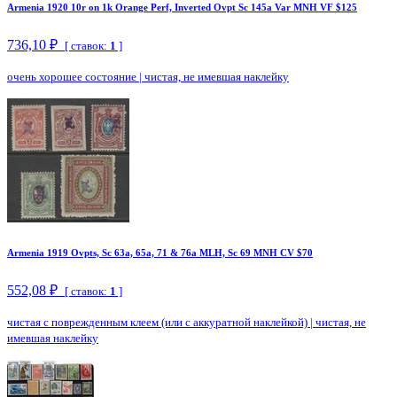
Armenia 1920 10r on 1k Orange Perf, Inverted Ovpt Sc 145a Var MNH VF $125
736,10 ₽
[ ставок:
1
]
очень хорошее состояние
|
чистая, не имевшая наклейку
Armenia 1919 Ovpts, Sc 63a, 65a, 71 & 76a MLH, Sc 69 MNH CV $70
552,08 ₽
[ ставок:
1
]
чистая с поврежденным клеем (или с аккуратной наклейкой)
|
чистая, не
имевшая наклейку