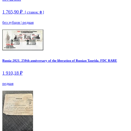
1 765,90 ₽
[ ставок:
0
]
без зубцов
|
редкая
Russia-2021. 250th anniversary of the liberation of Russian Taurida. FDC RARE
1 910,18 ₽
редкая