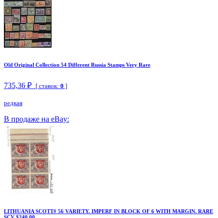
Old Original Collection 54 Different Russia Stamps Very Rare
735,36 ₽
[ ставок:
0
]
редкая
В продаже на eBay:
LITHUANIA SCOTT# 56 VARIETY. IMPERF IN BLOCK OF 6 WITH MARGIN. RARE
SCV $240.00