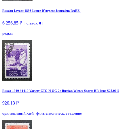
Russian Levant 1898 Lettre D'Argent Jerusalem RARE!
6 256,85 ₽
[ ставок:
0
]
редкая
Russia 1949 #1419 Variety CTO H OG 2r Russian Winter Sports HR Issue $25.00!!
920,13 ₽
оригинальный клей
|
филателистическое гашение