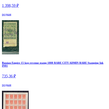
1 398,59 ₽
редкая
Russian Empire 15 kop revenue stamp 1888 RARE CITY ADMIN RARE Stamping Ink
IN01
735,36 ₽
редкая