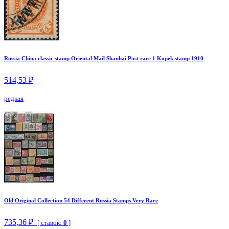
Russia China classic stamp Oriental Mail Shanhai Post rare 1 Kopek stamp 1910
514,53 ₽
редкая
Old Original Collection 54 Different Russia Stamps Very Rare
735,36 ₽
[ ставок:
0
]