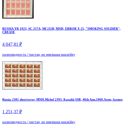
RUSSIA YR 1923, SC 237A, MI 211B, MNH, ERROR X 25, "SMOKING SOLDIER",
CREASE
4 047,81 ₽
разновидность
|
чистая, не имевшая наклейку
Russia 2381 sheet/error, MNH.Michel 2393. Kazakh SSR, 40th Ann.1960.Arms, farmer,
1 251,37 ₽
разновидность
|
чистая, не имевшая наклейку