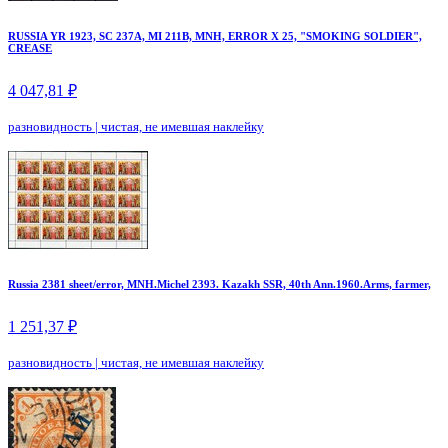
RUSSIA YR 1923, SC 237A, MI 211B, MNH, ERROR X 25, "SMOKING SOLDIER",
CREASE
4 047,81 ₽
разновидность
|
чистая, не имевшая наклейку
Russia 2381 sheet/error, MNH.Michel 2393. Kazakh SSR, 40th Ann.1960.Arms, farmer,
1 251,37 ₽
разновидность
|
чистая, не имевшая наклейку