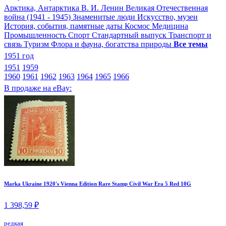
Арктика, Антарктика
В. И. Ленин
Великая Отечественная
война (1941 - 1945)
Знаменитые люди
Искусство, музеи
История, события, памятные даты
Космос
Медицина
Промышленность
Спорт
Стандартный выпуск
Транспорт и
связь
Туризм
Флора и фауна, богатства природы
Все темы
1951 год
1951
1959
1960
1961
1962
1963
1964
1965
1966
В продаже на eBay:
Marka Ukraine 1920's Vienna Edition Rare Stamp Civil War Era 5 Red 10G
1 398,59 ₽
редкая