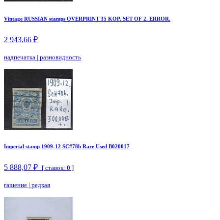
Vintage RUSSIAN stamps OVERPRINT 35 KOP. SET OF 2. ERROR.
2 943,66 ₽
надпечатка
|
разновидность
Imperial stamp 1909-12 SC#78b Rare Used B020017
5 888,07 ₽
[ ставок:
0
]
гашение
|
редкая