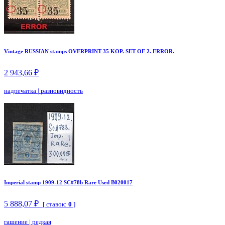
Vintage RUSSIAN stamps OVERPRINT 35 KOP. SET OF 2. ERROR.
2 943,66 ₽
надпечатка
|
разновидность
Imperial stamp 1909-12 SC#78b Rare Used B020017
5 888,07 ₽
[ ставок:
0
]
гашение
|
редкая