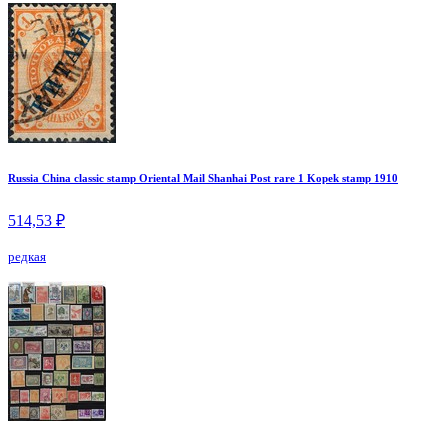
Russia China classic stamp Oriental Mail Shanhai Post rare 1 Kopek stamp 1910
514,53 ₽
редкая