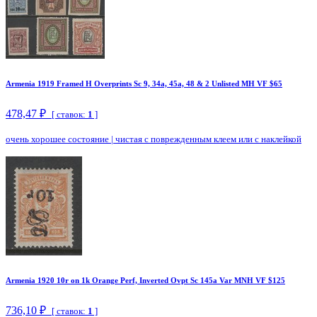
Armenia 1919 Framed H Overprints Sc 9, 34a, 45a, 48 & 2 Unlisted MH VF $65
478,47 ₽
[ ставок:
1
]
очень хорошее состояние
|
чистая с поврежденным клеем или с наклейкой
Armenia 1920 10r on 1k Orange Perf, Inverted Ovpt Sc 145a Var MNH VF $125
736,10 ₽
[ ставок:
1
]