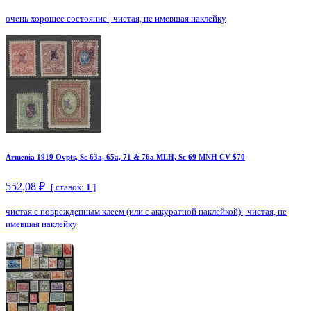
очень хорошее состояние
|
чистая, не имевшая наклейку
Armenia 1919 Ovpts, Sc 63a, 65a, 71 & 76a MLH, Sc 69 MNH CV $70
552,08 ₽
[ ставок:
1
]
чистая с поврежденным клеем (или с аккуратной наклейкой)
|
чистая, не
имевшая наклейку