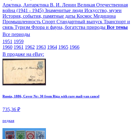
Арктика, Антарктика
В. И. Ленин
Великая Отечественная
война (1941 - 1945)
Знаменитые люди
Искусство, музеи
История, события, памятные даты
Космос
Медицина
Промышленность
Спорт
Стандартный выпуск
Транспорт и
связь
Туризм
Флора и фауна, богатства природы
Все темы
Все периоды
1951
1959
1960
1961
1962
1963
1964
1965
1966
В продаже на eBay:
Russia, 1886, Cover Nr: 30 from Riga with rare mail-van cancel
735,36 ₽
редкая