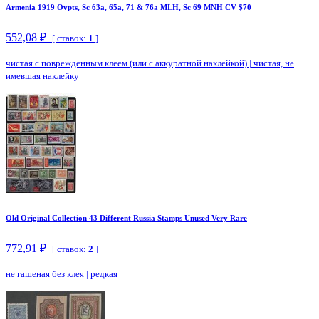
Armenia 1919 Ovpts, Sc 63a, 65a, 71 & 76a MLH, Sc 69 MNH CV $70
552,08 ₽
[ ставок:
1
]
чистая с поврежденным клеем (или с аккуратной наклейкой)
|
чистая, не
имевшая наклейку
Old Original Collection 43 Different Russia Stamps Unused Very Rare
772,91 ₽
[ ставок:
2
]
не гашеная без клея
|
редкая