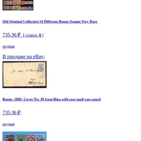
Old Original Collection 54 Different Russia Stamps Very Rare
735,36 ₽
[ ставок:
0
]
редкая
В продаже на eBay:
Russia, 1886, Cover Nr: 30 from Riga with rare mail-van cancel
735,36 ₽
редкая