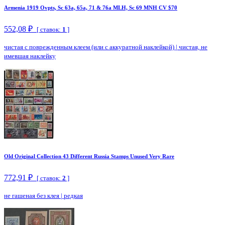
Armenia 1919 Ovpts, Sc 63a, 65a, 71 & 76a MLH, Sc 69 MNH CV $70
552,08 ₽
[ ставок:
1
]
чистая с поврежденным клеем (или с аккуратной наклейкой)
|
чистая, не
имевшая наклейку
Old Original Collection 43 Different Russia Stamps Unused Very Rare
772,91 ₽
[ ставок:
2
]
не гашеная без клея
|
редкая