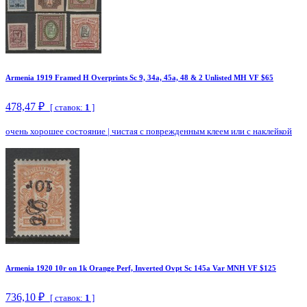
Armenia 1919 Framed H Overprints Sc 9, 34a, 45a, 48 & 2 Unlisted MH VF $65
478,47 ₽
[ ставок:
1
]
очень хорошее состояние
|
чистая с поврежденным клеем или с наклейкой
Armenia 1920 10r on 1k Orange Perf, Inverted Ovpt Sc 145a Var MNH VF $125
736,10 ₽
[ ставок:
1
]