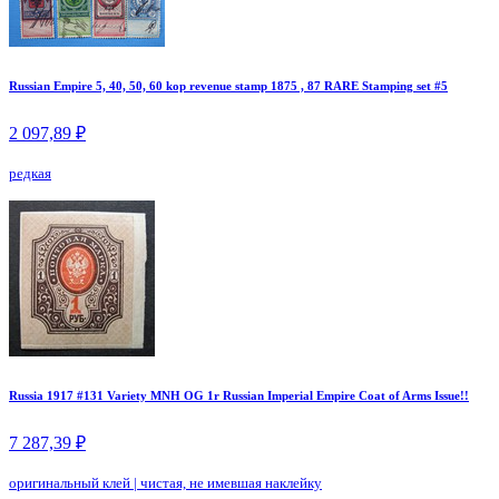
Russian Empire 5, 40, 50, 60 kop revenue stamp 1875 , 87 RARE Stamping set #5
2 097,89 ₽
редкая
Russia 1917 #131 Variety MNH OG 1r Russian Imperial Empire Coat of Arms Issue!!
7 287,39 ₽
оригинальный клей
|
чистая, не имевшая наклейку