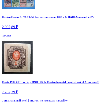
Russian Empire 5, 40, 50, 60 kop revenue stamp 1875 , 87 RARE Stamping set #5
2 097,89 ₽
редкая
Russia 1917 #131 Variety MNH OG 1r Russian Imperial Empire Coat of Arms Issue!!
7 287,39 ₽
оригинальный клей
|
чистая, не имевшая наклейку