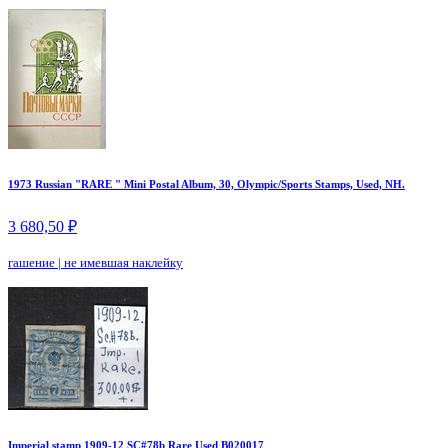
1973 Russian "RARE " Mini Postal Album, 30, Olympic/Sports Stamps, Used, NH.
3 680,50 ₽
гашение
|
не имевшая наклейку
Imperial stamp 1909-12 SC#78b Rare Used B020017