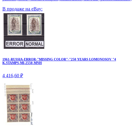
В продаже на eBay:
1961-RUSSIA-ERROR-"MISSING COLOR"-"250 YEARS LOMONOSOV "4
K.STAMPS-MI-2550-MNH
4 416,60 ₽