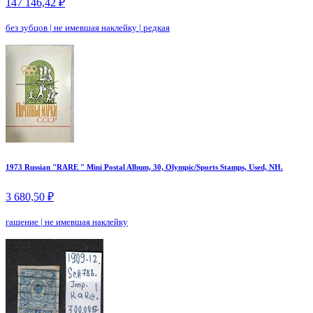
147 146,42 ₽
без зубцов
|
не имевшая наклейку
|
редкая
1973 Russian "RARE " Mini Postal Album, 30, Olympic/Sports Stamps, Used, NH.
3 680,50 ₽
гашение
|
не имевшая наклейку