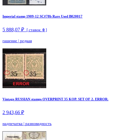
Imperial stamp 1909-12 SC#78b Rare Used B020017
5 888,07 ₽
[ ставок:
0
]
гашение
|
редкая
Vintage RUSSIAN stamps OVERPRINT 35 KOP. SET OF 2. ERROR.
2 943,66 ₽
надпечатка
|
разновидность