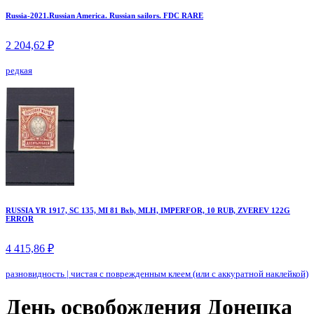
Russia-2021.Russian America. Russian sailors. FDC RARE
2 204,62 ₽
редкая
RUSSIA YR 1917, SC 135, MI 81 Bxb, MLH, IMPERFOR, 10 RUB, ZVEREV 122G
ERROR
4 415,86 ₽
разновидность
|
чистая с поврежденным клеем (или с аккуратной наклейкой)
День освобождения Донецка