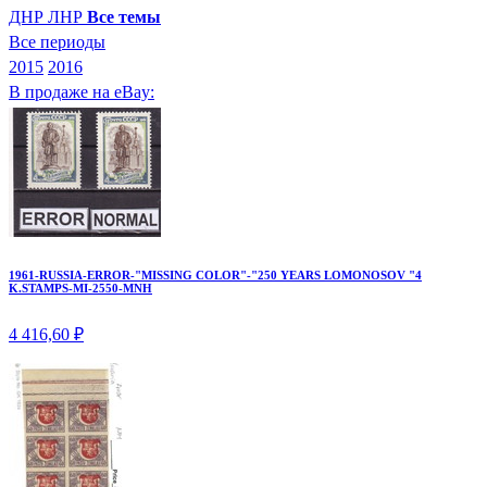
ДНР
ЛНР
Все темы
Все периоды
2015
2016
В продаже на eBay:
1961-RUSSIA-ERROR-"MISSING COLOR"-"250 YEARS LOMONOSOV "4
K.STAMPS-MI-2550-MNH
4 416,60 ₽