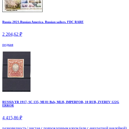
Russia-2021.Russian America. Russian sailors. FDC RARE
2 204,62 ₽
редкая
RUSSIA YR 1917, SC 135, MI 81 Bxb, MLH, IMPERFOR, 10 RUB, ZVEREV 122G
ERROR
4 415,86 ₽
разновидность
|
чистая с поврежденным клеем (или с аккуратной наклейкой)