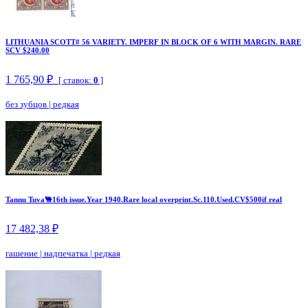
LITHUANIA SCOTT# 56 VARIETY. IMPERF IN BLOCK OF 6 WITH MARGIN. RARE
SCV $240.00
1 765,90 ₽
[ ставок:
0
]
без зубцов
|
редкая
Tannu Tuva🐫16th issue.Year 1940.Rare local overprint.Sc.110.Used.CV$500if real
17 482,38 ₽
гашение
|
надпечатка
|
редкая