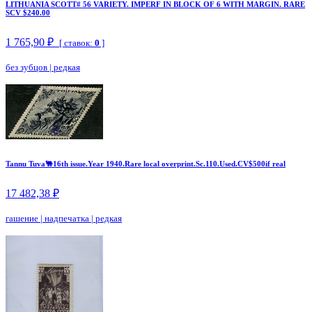
LITHUANIA SCOTT# 56 VARIETY. IMPERF IN BLOCK OF 6 WITH MARGIN. RARE
SCV $240.00
1 765,90 ₽
[ ставок:
0
]
без зубцов
|
редкая
Tannu Tuva🐫16th issue.Year 1940.Rare local overprint.Sc.110.Used.CV$500if real
17 482,38 ₽
гашение
|
надпечатка
|
редкая