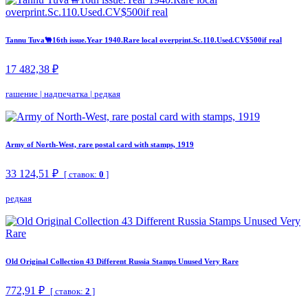
Tannu Tuva🐫16th issue.Year 1940.Rare local overprint.Sc.110.Used.CV$500if real
17 482,38 ₽
гашение
|
надпечатка
|
редкая
Army of North-West, rare postal card with stamps, 1919
33 124,51 ₽
[ ставок:
0
]
редкая
Old Original Collection 43 Different Russia Stamps Unused Very Rare
772,91 ₽
[ ставок:
2
]