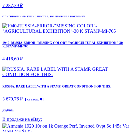
7 287,39 ₽
оригинальный клей
|
чистая, не имевшая наклейку
1940-RUSSIA-ERROR-"MISSING COLOR"-"AGRICULTURAL EXHIBITION"-30
K.STAMP-MI-765
4 416,60 ₽
RUSSIA. RARE LABEL WITH A STAMP. GREAT CONDITION FOR THIS.
3 679,76 ₽
[ ставок:
0
]
редкая
В продаже на eBay: