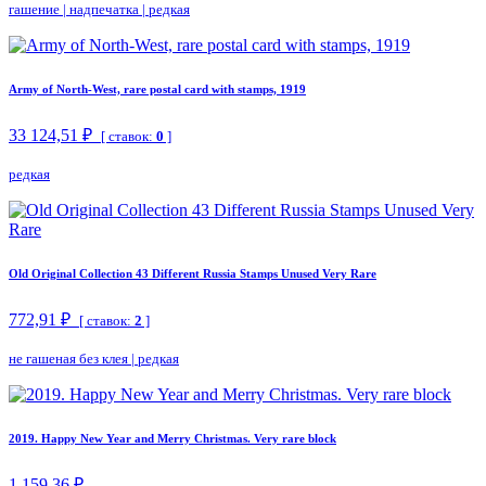
гашение
|
надпечатка
|
редкая
Army of North-West, rare postal card with stamps, 1919
33 124,51 ₽
[ ставок:
0
]
редкая
Old Original Collection 43 Different Russia Stamps Unused Very Rare
772,91 ₽
[ ставок:
2
]
не гашеная без клея
|
редкая
2019. Happy New Year and Merry Christmas. Very rare block
1 159,36 ₽