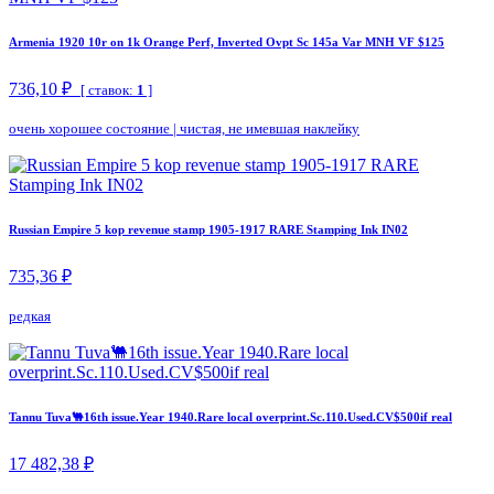
Armenia 1920 10r on 1k Orange Perf, Inverted Ovpt Sc 145a Var MNH VF $125
736,10 ₽
[ ставок:
1
]
очень хорошее состояние
|
чистая, не имевшая наклейку
Russian Empire 5 kop revenue stamp 1905-1917 RARE Stamping Ink IN02
735,36 ₽
редкая
Tannu Tuva🐫16th issue.Year 1940.Rare local overprint.Sc.110.Used.CV$500if real
17 482,38 ₽