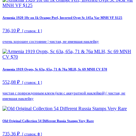
Armenia 1920 10r on 1k Orange Perf, Inverted Ovpt Sc 145a Var MNH VF $125
736,10 ₽
[ ставок:
1
]
очень хорошее состояние
|
чистая, не имевшая наклейку
Armenia 1919 Ovpts, Sc 63a, 65a, 71 & 76a MLH, Sc 69 MNH CV $70
552,08 ₽
[ ставок:
1
]
чистая с поврежденным клеем (или с аккуратной наклейкой)
|
чистая, не
имевшая наклейку
Old Original Collection 54 Different Russia Stamps Very Rare
735,36 ₽
[ ставок:
0
]