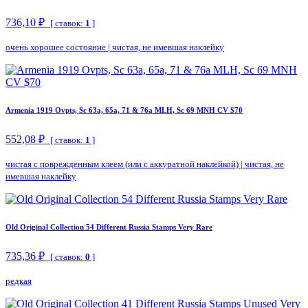
736,10 ₽
[ ставок:
1
]
очень хорошее состояние
|
чистая, не имевшая наклейку
Armenia 1919 Ovpts, Sc 63a, 65a, 71 & 76a MLH, Sc 69 MNH CV $70
552,08 ₽
[ ставок:
1
]
чистая с поврежденным клеем (или с аккуратной наклейкой)
|
чистая, не
имевшая наклейку
Old Original Collection 54 Different Russia Stamps Very Rare
735,36 ₽
[ ставок:
0
]
редкая