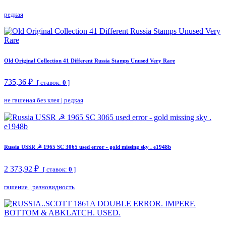
редкая
Old Original Collection 41 Different Russia Stamps Unused Very Rare
735,36 ₽
[ ставок:
0
]
не гашеная без клея
|
редкая
Russia USSR ☭ 1965 SC 3065 used error - gold missing sky . e1948b
2 373,92 ₽
[ ставок:
0
]
гашение
|
разновидность