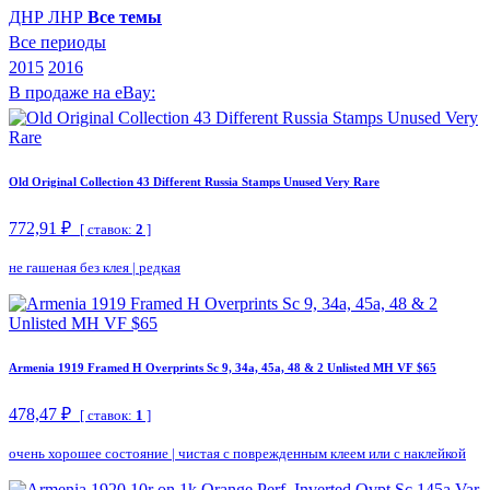
ДНР
ЛНР
Все темы
Все периоды
2015
2016
В продаже на eBay:
Old Original Collection 43 Different Russia Stamps Unused Very Rare
772,91 ₽
[ ставок:
2
]
не гашеная без клея
|
редкая
Armenia 1919 Framed H Overprints Sc 9, 34a, 45a, 48 & 2 Unlisted MH VF $65
478,47 ₽
[ ставок:
1
]
очень хорошее состояние
|
чистая с поврежденным клеем или с наклейкой