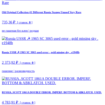
Old Original Collection 41 Different Russia Stamps Unused Very Rare
735,36 ₽
[ ставок:
0
]
не гашеная без клея
|
редкая
Russia USSR ☭ 1965 SC 3065 used error - gold missing sky . e1948b
2 373,92 ₽
[ ставок:
0
]
гашение
|
разновидность
RUSSIA..SCOTT 1861A DOUBLE ERROR. IMPERF. BOTTOM & ABKLATCH. USED.
4 783,91 ₽
[ ставок:
0
]