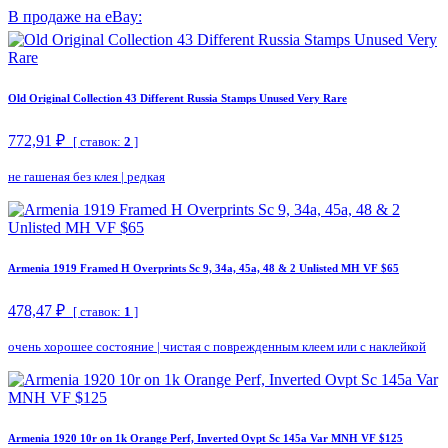
В продаже на eBay:
Old Original Collection 43 Different Russia Stamps Unused Very Rare
772,91 ₽
[ ставок:
2
]
не гашеная без клея
|
редкая
Armenia 1919 Framed H Overprints Sc 9, 34a, 45a, 48 & 2 Unlisted MH VF $65
478,47 ₽
[ ставок:
1
]
очень хорошее состояние
|
чистая с поврежденным клеем или с наклейкой
Armenia 1920 10r on 1k Orange Perf, Inverted Ovpt Sc 145a Var MNH VF $125