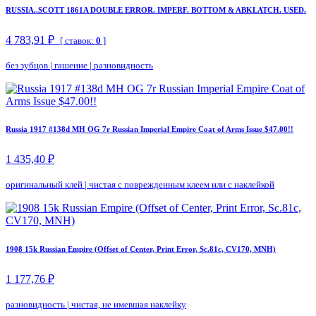
RUSSIA..SCOTT 1861A DOUBLE ERROR. IMPERF. BOTTOM & ABKLATCH. USED.
4 783,91 ₽
[ ставок:
0
]
без зубцов
|
гашение
|
разновидность
Russia 1917 #138d MH OG 7r Russian Imperial Empire Coat of Arms Issue $47.00!!
1 435,40 ₽
оригинальный клей
|
чистая с поврежденным клеем или с наклейкой
1908 15k Russian Empire (Offset of Center, Print Error, Sc.81c, CV170, MNH)
1 177,76 ₽
разновидность
|
чистая, не имевшая наклейку