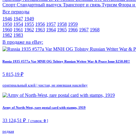
Спорт
Стандартный выпуск
Транспорт и связь
Туризм
Флора и
Все периоды
1946
1947
1949
1950
1954
1955
1956
1957
1958
1959
1960
1961
1962
1963
1964
1965
1966
1967
1968
1982
1983
В продаже на eBay:
Russia 1935 #577a Var MNH OG Tolstoy Russian Writer War & Peace Issue $250.00!!
5 815,19 ₽
оригинальный клей
|
чистая, не имевшая наклейку
Army of North-West, rare postal card with stamps, 1919
33 124,51 ₽
[ ставок:
0
]
редкая