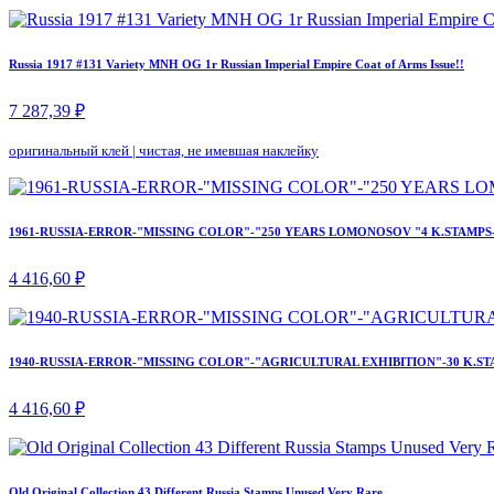
Russia 1917 #131 Variety MNH OG 1r Russian Imperial Empire Coat of Arms Issue!!
7 287,39 ₽
оригинальный клей
|
чистая, не имевшая наклейку
1961-RUSSIA-ERROR-"MISSING COLOR"-"250 YEARS LOMONOSOV "4 K.STAMPS
4 416,60 ₽
1940-RUSSIA-ERROR-"MISSING COLOR"-"AGRICULTURAL EXHIBITION"-30 K.ST
4 416,60 ₽
Old Original Collection 43 Different Russia Stamps Unused Very Rare