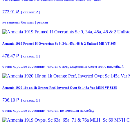
772,91 ₽
[ ставок:
2
]
не гашеная без клея
|
редкая
Armenia 1919 Framed H Overprints Sc 9, 34a, 45a, 48 & 2 Unlisted MH VF $65
478,47 ₽
[ ставок:
1
]
очень хорошее состояние
|
чистая с поврежденным клеем или с наклейкой
Armenia 1920 10r on 1k Orange Perf, Inverted Ovpt Sc 145a Var MNH VF $125
736,10 ₽
[ ставок:
1
]
очень хорошее состояние
|
чистая, не имевшая наклейку