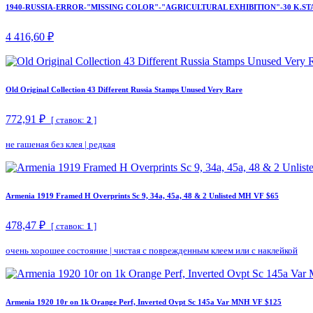
1940-RUSSIA-ERROR-"MISSING COLOR"-"AGRICULTURAL EXHIBITION"-30 K.ST
4 416,60 ₽
Old Original Collection 43 Different Russia Stamps Unused Very Rare
772,91 ₽
[ ставок:
2
]
не гашеная без клея
|
редкая
Armenia 1919 Framed H Overprints Sc 9, 34a, 45a, 48 & 2 Unlisted MH VF $65
478,47 ₽
[ ставок:
1
]
очень хорошее состояние
|
чистая с поврежденным клеем или с наклейкой
Armenia 1920 10r on 1k Orange Perf, Inverted Ovpt Sc 145a Var MNH VF $125