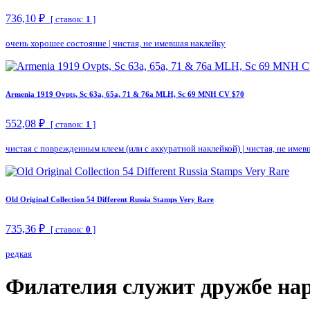
736,10 ₽
[ ставок:
1
]
очень хорошее состояние
|
чистая, не имевшая наклейку
Armenia 1919 Ovpts, Sc 63a, 65a, 71 & 76a MLH, Sc 69 MNH CV $70
552,08 ₽
[ ставок:
1
]
чистая с поврежденным клеем (или с аккуратной наклейкой)
|
чистая, не имев
Old Original Collection 54 Different Russia Stamps Very Rare
735,36 ₽
[ ставок:
0
]
редкая
Филателия служит дружбе на