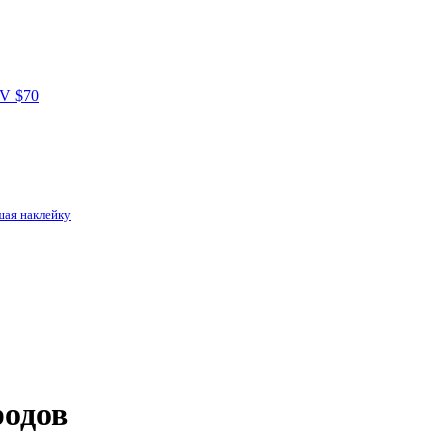
шая наклейку
родов