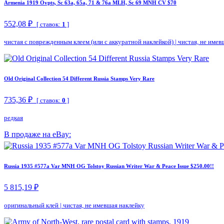
Armenia 1919 Ovpts, Sc 63a, 65a, 71 & 76a MLH, Sc 69 MNH CV $70
552,08 ₽
[ ставок:
1
]
чистая с поврежденным клеем (или с аккуратной наклейкой)
|
чистая, не имев
Old Original Collection 54 Different Russia Stamps Very Rare
735,36 ₽
[ ставок:
0
]
редкая
В продаже на eBay:
Russia 1935 #577a Var MNH OG Tolstoy Russian Writer War & Peace Issue $250.00!!
5 815,19 ₽
оригинальный клей
|
чистая, не имевшая наклейку