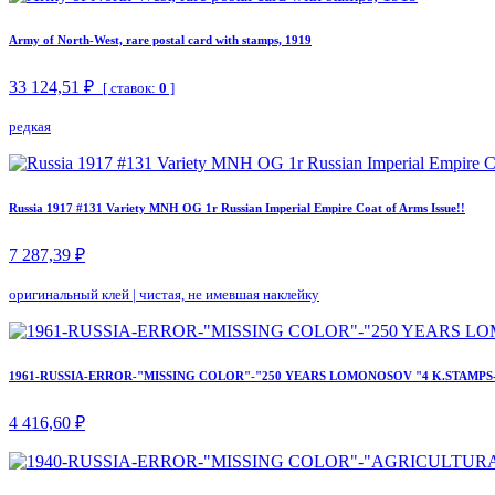
Army of North-West, rare postal card with stamps, 1919
33 124,51 ₽
[ ставок:
0
]
редкая
Russia 1917 #131 Variety MNH OG 1r Russian Imperial Empire Coat of Arms Issue!!
7 287,39 ₽
оригинальный клей
|
чистая, не имевшая наклейку
1961-RUSSIA-ERROR-"MISSING COLOR"-"250 YEARS LOMONOSOV "4 K.STAMPS
4 416,60 ₽