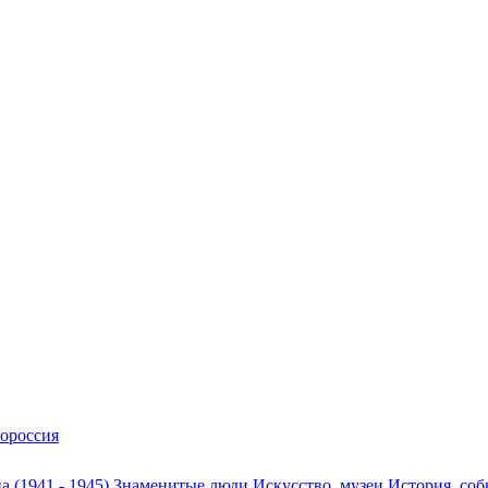
ороссия
а (1941 - 1945)
Знаменитые люди
Искусство, музеи
История, со