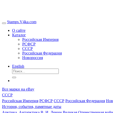
Stamps.V4ka.com
О сайте
Каталог
Российская Империя
РСФСР
СССР
Российская Федерация
Новороссия
English
Все марки на eBay
СССР
Российская Империя
РСФСР
СССР
Российская Федерация
Нов
История, события, памятные даты
Арктика, Антарктика
В. И. Ленин
Великая Отечественная войн