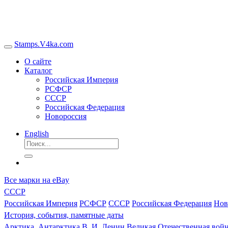
Stamps.V4ka.com
О сайте
Каталог
Российская Империя
РСФСР
СССР
Российская Федерация
Новороссия
English
Все марки на eBay
СССР
Российская Империя
РСФСР
СССР
Российская Федерация
Нов
История, события, памятные даты
Арктика, Антарктика
В. И. Ленин
Великая Отечественная войн