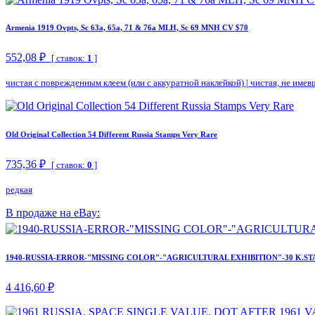
Armenia 1919 Ovpts, Sc 63a, 65a, 71 & 76a MLH, Sc 69 MNH CV $70
552,08 ₽
[ ставок:
1
]
чистая с поврежденным клеем (или с аккуратной наклейкой)
|
чистая, не имев
Old Original Collection 54 Different Russia Stamps Very Rare
735,36 ₽
[ ставок:
0
]
редкая
В продаже на eBay:
1940-RUSSIA-ERROR-"MISSING COLOR"-"AGRICULTURAL EXHIBITION"-30 K.ST
4 416,60 ₽