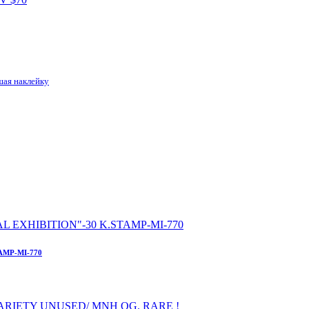
шая наклейку
AMP-MI-770