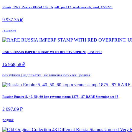
Russia, 1927, Zverev #165A 166, TypeII, perf 12, wmk nowmk, used, CV$225
9 937,35 ₽
гашение
RARE RUSSIA IMPERF STAMP WITH RED OVERPRINT, UNUSED
16 968,58 ₽
без зубцов
|
надпечатка
|
не гашеная без клея
|
редкая
Russian Empire 5, 40, 50, 60 kop revenue stamp 1875 , 87 RARE Stamping set #5
2 097,89 ₽
редкая