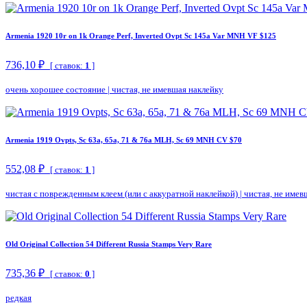
Armenia 1920 10r on 1k Orange Perf, Inverted Ovpt Sc 145a Var MNH VF $125
736,10 ₽
[ ставок:
1
]
очень хорошее состояние
|
чистая, не имевшая наклейку
Armenia 1919 Ovpts, Sc 63a, 65a, 71 & 76a MLH, Sc 69 MNH CV $70
552,08 ₽
[ ставок:
1
]
чистая с поврежденным клеем (или с аккуратной наклейкой)
|
чистая, не имев
Old Original Collection 54 Different Russia Stamps Very Rare
735,36 ₽
[ ставок:
0
]
редкая