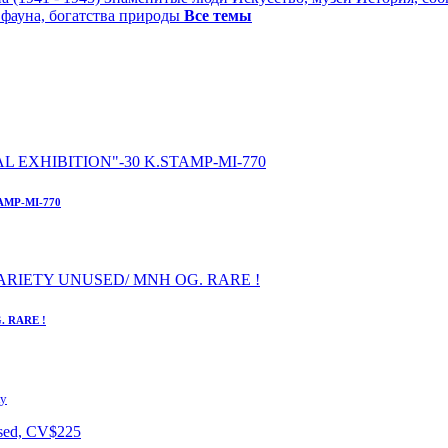
 фауна, богатства природы
Все темы
AMP-MI-770
. RARE !
ку