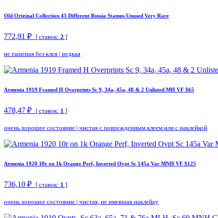
Old Original Collection 43 Different Russia Stamps Unused Very Rare
772,91 ₽
[ ставок:
2
]
не гашеная без клея
|
редкая
Armenia 1919 Framed H Overprints Sc 9, 34a, 45a, 48 & 2 Unlisted MH VF $65
478,47 ₽
[ ставок:
1
]
очень хорошее состояние
|
чистая с поврежденным клеем или с наклейкой
Armenia 1920 10r on 1k Orange Perf, Inverted Ovpt Sc 145a Var MNH VF $125
736,10 ₽
[ ставок:
1
]
очень хорошее состояние
|
чистая, не имевшая наклейку