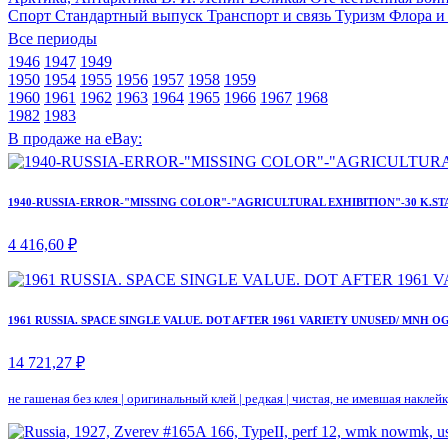
Спорт
Стандартный выпуск
Транспорт и связь
Туризм
Флора и
Все периоды
1946
1947
1949
1950
1954
1955
1956
1957
1958
1959
1960
1961
1962
1963
1964
1965
1966
1967
1968
1982
1983
В продаже на eBay:
1940-RUSSIA-ERROR-"MISSING COLOR"-"AGRICULTURAL EXHIBITION"-30 K.ST
4 416,60 ₽
1961 RUSSIA. SPACE SINGLE VALUE. DOT AFTER 1961 VARIETY UNUSED/ MNH OG
14 721,27 ₽
не гашеная без клея
|
оригинальный клей
|
редкая
|
чистая, не имевшая наклей