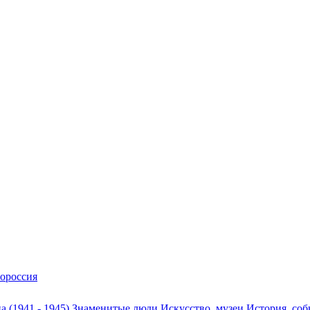
ороссия
а (1941 - 1945)
Знаменитые люди
Искусство, музеи
История, со