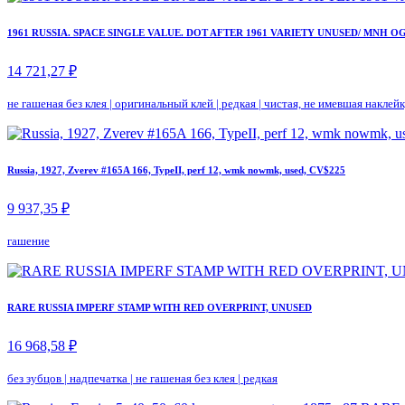
1961 RUSSIA. SPACE SINGLE VALUE. DOT AFTER 1961 VARIETY UNUSED/ MNH OG
14 721,27 ₽
не гашеная без клея
|
оригинальный клей
|
редкая
|
чистая, не имевшая наклей
Russia, 1927, Zverev #165A 166, TypeII, perf 12, wmk nowmk, used, CV$225
9 937,35 ₽
гашение
RARE RUSSIA IMPERF STAMP WITH RED OVERPRINT, UNUSED
16 968,58 ₽
без зубцов
|
надпечатка
|
не гашеная без клея
|
редкая