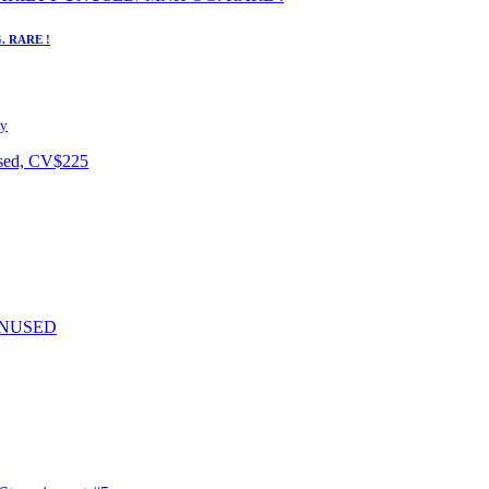
. RARE !
ку