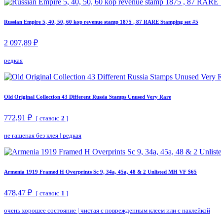
Russian Empire 5, 40, 50, 60 kop revenue stamp 1875 , 87 RARE Stamping set #5
2 097,89 ₽
редкая
Old Original Collection 43 Different Russia Stamps Unused Very Rare
772,91 ₽
[ ставок:
2
]
не гашеная без клея
|
редкая
Armenia 1919 Framed H Overprints Sc 9, 34a, 45a, 48 & 2 Unlisted MH VF $65
478,47 ₽
[ ставок:
1
]
очень хорошее состояние
|
чистая с поврежденным клеем или с наклейкой