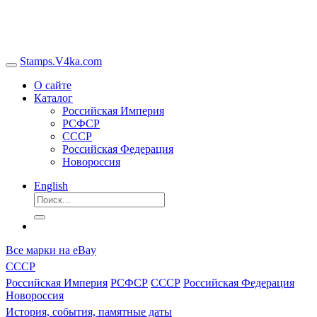
Stamps.V4ka.com
О сайте
Каталог
Российская Империя
РСФСР
СССР
Российская Федерация
Новороссия
English
Все марки на eBay
СССР
Российская Империя
РСФСР
СССР
Российская Федерация
Новороссия
История, события, памятные даты