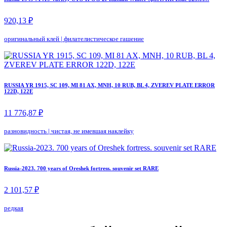
920,13 ₽
оригинальный клей
|
филателистическое гашение
RUSSIA YR 1915, SC 109, MI 81 AX, MNH, 10 RUB, BL 4, ZVEREV PLATE ERROR
122D, 122E
11 776,87 ₽
разновидность
|
чистая, не имевшая наклейку
Russia-2023. 700 years of Oreshek fortress. souvenir set RARE
2 101,57 ₽
редкая