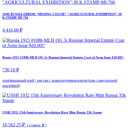
1940-RUSSIA-ERROR-"MISSING COLOR"-"AGRICULTURAL EXHIBITION"-30
K.STAMP-MI-766
4 416,60 ₽
Russia 1915 #108b MLH OG 5r Russian Imperial Empire Coat of Arms Issue $20.00!!
736,10 ₽
оригинальный клей
|
чистая с поврежденным клеем (или с аккуратной
наклейкой)
USSR 1932 15th Anniversary Revolution Rare Mint Russia 35k Stamp
16 562,25 ₽
[ ставок:
0
]