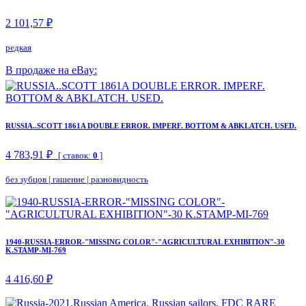
2 101,57 ₽
редкая
В продаже на eBay:
RUSSIA..SCOTT 1861A DOUBLE ERROR. IMPERF. BOTTOM & ABKLATCH. USED.
4 783,91 ₽
[ ставок:
0
]
без зубцов
|
гашение
|
разновидность
1940-RUSSIA-ERROR-"MISSING COLOR"-"AGRICULTURAL EXHIBITION"-30
K.STAMP-MI-769
4 416,60 ₽