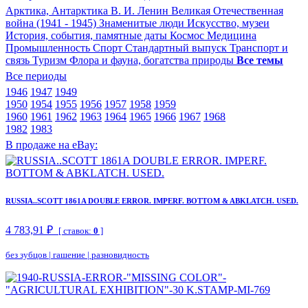
Арктика, Антарктика
В. И. Ленин
Великая Отечественная
война (1941 - 1945)
Знаменитые люди
Искусство, музеи
История, события, памятные даты
Космос
Медицина
Промышленность
Спорт
Стандартный выпуск
Транспорт и
связь
Туризм
Флора и фауна, богатства природы
Все темы
Все периоды
1946
1947
1949
1950
1954
1955
1956
1957
1958
1959
1960
1961
1962
1963
1964
1965
1966
1967
1968
1982
1983
В продаже на eBay:
RUSSIA..SCOTT 1861A DOUBLE ERROR. IMPERF. BOTTOM & ABKLATCH. USED.
4 783,91 ₽
[ ставок:
0
]
без зубцов
|
гашение
|
разновидность