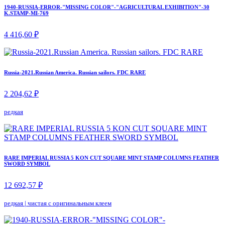
1940-RUSSIA-ERROR-"MISSING COLOR"-"AGRICULTURAL EXHIBITION"-30
K.STAMP-MI-769
4 416,60 ₽
Russia-2021.Russian America. Russian sailors. FDC RARE
2 204,62 ₽
редкая
RARE IMPERIAL RUSSIA 5 KON CUT SQUARE MINT STAMP COLUMNS FEATHER
SWORD SYMBOL
12 692,57 ₽
редкая
|
чистая с оригинальным клеем