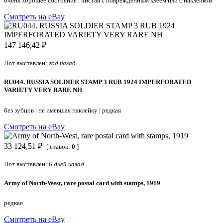
очень хорошее состояние
|
чистая с поврежденным клеем или с наклейкой
Смотреть на eBay
147 146,42 ₽
Лот выставлен:
год назад
RU044. RUSSIA SOLDIER STAMP 3 RUB 1924 IMPERFORATED
VARIETY VERY RARE NH
без зубцов
|
не имевшая наклейку
|
редкая
Смотреть на eBay
33 124,51 ₽
[ ставок:
0
]
Лот выставлен:
6 дней назад
Army of North-West, rare postal card with stamps, 1919
редкая
Смотреть на eBay