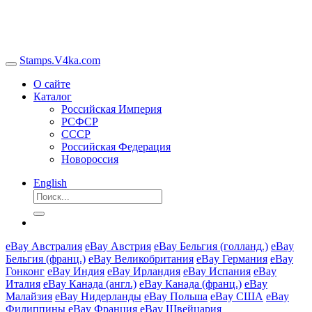
Stamps.V4ka.com
О сайте
Каталог
Российская Империя
РСФСР
СССР
Российская Федерация
Новороссия
English
eBay Австралия
eBay Австрия
eBay Бельгия (голланд.)
eBay
Бельгия (франц.)
eBay Великобритания
eBay Германия
eBay
Гонконг
eBay Индия
eBay Ирландия
eBay Испания
eBay
Италия
eBay Канада (англ.)
eBay Канада (франц.)
eBay
Малайзия
eBay Нидерланды
eBay Польша
eBay США
eBay
Филиппины
eBay Франция
eBay Швейцария